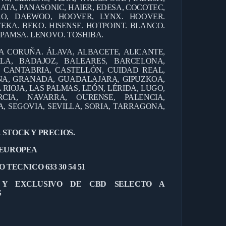
ATA, PANASONIC, HAIER, EDESA, COCOTEC,
ERO, DAEWOO, HOOVER, LYNX. HOOVER.
TEKA. BEKO. HISENSE. HOTPOINT. BLANCO.
EPAMSA. LENOVO. TOSHIBA.
 A CORUÑA. ÁLAVA, ALBACETE, ALICANTE,
ILA, BADAJOZ, BALEARES, BARCELONA,
, CANTABRIA, CASTELLÓN, CUIDAD REAL,
NA, GRANADA, GUADALAJARA, GIPUZKOA,
 RIOJA, LAS PALMAS, LEÓN, LÉRIDA, LUGO,
CIA, NAVARRA, OURENSE, PALENCIA,
 SEGOVIA, SEVILLA, SORIA, TARRAGONA,
 STOCK Y PRECIOS.
 EUROPEA
 TECNICO 633 30 54 51
L Y EXCLUSIVO DE CBD SELECTO A
S