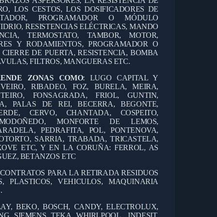
BRAZOS ASPERSORES, LA RESISTENCIA DE
RO, LOS CESTOS, LOS DOSIFICADORES DE
ANTADOR, PROGRAMADOR O MÓDULO
IDRIO, RESISTENCIAS ELÉCTRICAS, MANDO
CIA, TERMOSTATO, TAMBOR, MOTOR,
RES Y RODAMIENTOS, PROGRAMADOR O
 CIERRE DE PUERTA, RESISTENCIA, BOMBA
VULAS, FILTROS, MANGUERAS ETC.
RENDE ZONAS COMO
: LUGO CAPITAL Y
IVEIRO, RIBADEO, FOZ, BURELA, MEIRA,
TEIRO, FONSAGRADA, FRIOL, GUNTIN,
A, PALAS DE REI, BECERRA, BEGONTE,
ERDE, CERVO, CHANTADA, COSPEITO,
, MODOÑEDO, MONFORTE DE LEMOS,
RADELA, PEDRAFITA, POL, PONTENOVA,
OTORTO, SARRIA, TRABADA, TRICASTELA,
OVE ETC, Y EN LA CORUÑA: FERROL, AS
GUEZ, BETANZOS ETC
 CONTRATOS PARA LA RETIRADA RESIDUOS
, PLASTICOS, VEHICULOS, MAQUINARIA
.
AY, BEKO, BOSCH, CANDY, ELECTROLUX,
G, SIEMENS, TEKA, WHIRLPOOL , INDESIT,