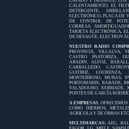
LAVADO Y DESAGÜE, LOS 
CALENTAMIENTO, EL FILT
DETERGENTE, ABRILL
ELECTRÓNICO, PLACA DE V
DE CONTROL DE POTEN
CORREAS, AMORTIGUADO
TARJETA ELECTRÓNICA, EL
DE DESAGÜE, ELECTROVÁL
NUESTRO RADIO COMP
PROVINCIA, VILLALVA, V
CASTRO PASTORIZA, OU
ABADIN, ALFOZ, BARALL
CARBALLEDO, CASTROV
GUITIRIZ, LOURENZA
MONTERROSO, MURAS, PA
PORTOMARIN, RABADE, RI
VALADOURO, XERMADE, X
PONTES DE GARCÍA RODRÍ
A EMPRESAS
, OFRECEMOS
COMO HIERROS, METALES
AGRICOLA Y DE OBRAS ETC
MULTIMARCAS:
AEG, BAL
FAGOR, LG, MIELE, SAMSUN