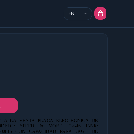
t
 A LA VENTA PLACA ELECTRONICA DE
DELO: SPEED & MORE E14-46 E-NR:
1 600815 CON CAPACIDAD PARA 7KG
DE