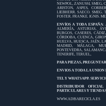
NEWPOL, ZANUSSI, SMEG, C
ARISTON, ASPES, CORB
LIEBHERR. SAECO. SMEG. 
FOSTER. FRANKE. IGNIS. M
ENVÍOS A TODA ESPAÑA
:
ALMERÍA, ASTURIAS, ÁV
BURGOS, CASERES, CÁDIZ
CÓRDOBA, CUENCA, GIRO
HUELVA, HUESCA, JAÉN, LA
MADRID, MÁLAGA, MUR
PONTEVEDRA, SALAMANCA,
TENERIFE, TERUEL,
PARA PIEZAS, PREGUNTAR
ENVIOS A TODA LA UNION
TEL Y WHATSAPP. SERVICIO
DISTRIBUIDOR OFICIA
PARTICULARES Y TIENDA
WWW.ADISARECICLA.ES