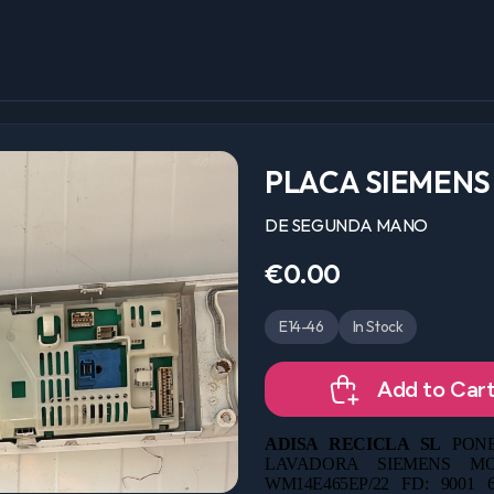
PLACA SIEMENS
DE SEGUNDA MANO
€0.00
E14-46
In Stock
Add to Car
ADISA RECICLA SL
PONE
LAVADORA SIEMENS MO
WM14E465EP/22 FD: 900