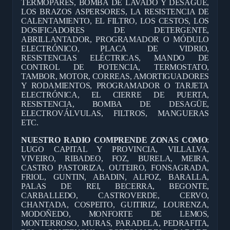
TERMOPARES, BOMBA DE LAVADO Y DESAGÜE,
LOS BRAZOS ASPERSORES, LA RESISTENCIA DE
CALENTAMIENTO, EL FILTRO, LOS CESTOS, LOS
DOSIFICADORES DE DETERGENTE,
ABRILLANTADOR, PROGRAMADOR O MÓDULO
ELECTRÓNICO, PLACA DE VIDRIO,
RESISTENCIAS ELÉCTRICAS, MANDO DE
CONTROL DE POTENCIA, TERMOSTATO,
TAMBOR, MOTOR, CORREAS, AMORTIGUADORES
Y RODAMIENTOS, PROGRAMADOR O TARJETA
ELECTRÓNICA, EL CIERRE DE PUERTA,
RESISTENCIA, BOMBA DE DESAGÜE,
ELECTROVÁLVULAS, FILTROS, MANGUERAS
ETC.
NUESTRO RADIO COMPRENDE ZONAS COMO
:
LUGO CAPITAL Y PROVINCIA, VILLALVA,
VIVEIRO, RIBADEO, FOZ, BURELA, MEIRA,
CASTRO PASTORIZA, OUTEIRO, FONSAGRADA,
FRIOL, GUNTIN, ABADIN, ALFOZ, BARALLA,
PALAS DE REI, BECERRA, BEGONTE,
CARBALLEDO, CASTROVERDE, CERVO,
CHANTADA, COSPEITO, GUITIRIZ, LOURENZA,
MODOÑEDO, MONFORTE DE LEMOS,
MONTERROSO, MURAS, PARADELA, PEDRAFITA,