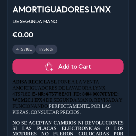
AMORTIGUADORES LYNX
DE SEGUNDA MANO
€0.00
4TS718E
In Stock
Add to Cart
ADISA RECICLA SL
PONE A LA VENTA
AMORTIGUADORES DE LAVADORA LYNX
E-NR: 4TS718E/01
4TS718E
FD: 8404 00070TYPE:
WCM2C1 IPX4
DE
SEGUNDA MANO, REVISADA Y
FUNCIONANDO
PERFECTAMENTE, POR LAS
PIEZAS, CONSULTAR PRECIOS.
NO SE ACEPTAN CAMBIOS NI DEVOLUCIONES
SI LAS PLACAS ELECTRONICAS O LOS
MOTORES NO FUERON COLOCADAS POR