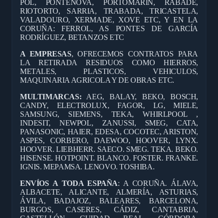
POL, PONTENOVA, PORTOMARIN, RABADE,
RIOTORTO, SARRIA, TRABADA, TRICASTELA,
VALADOURO, XERMADE, XOVE ETC, Y EN LA
CORUÑA: FERROL, AS PONTES DE GARCÍA
RODRÍGUEZ, BETANZOS ETC
A EMPRESAS
, OFRECEMOS CONTRATOS PARA
LA RETIRADA RESIDUOS COMO HIERROS,
METALES, PLASTICOS, VEHICULOS,
MAQUINARIA AGRICOLA Y DE OBRAS ETC.
MULTIMARCAS:
AEG, BALAY, BEKO, BOSCH,
CANDY, ELECTROLUX, FAGOR, LG, MIELE,
SAMSUNG, SIEMENS, TEKA, WHIRLPOOL ,
INDESIT, NEWPOL, ZANUSSI, SMEG, CATA,
PANASONIC, HAIER, EDESA, COCOTEC, ARISTON,
ASPES, CORBERO, DAEWOO, HOOVER, LYNX.
HOOVER. LIEBHERR. SAECO. SMEG. TEKA. BEKO.
HISENSE. HOTPOINT. BLANCO. FOSTER. FRANKE.
IGNIS. MEPAMSA. LENOVO. TOSHIBA.
ENVÍOS A TODA ESPAÑA
: A CORUÑA. ÁLAVA,
ALBACETE, ALICANTE, ALMERÍA, ASTURIAS,
ÁVILA, BADAJOZ, BALEARES, BARCELONA,
BURGOS, CASERES, CÁDIZ, CANTABRIA,