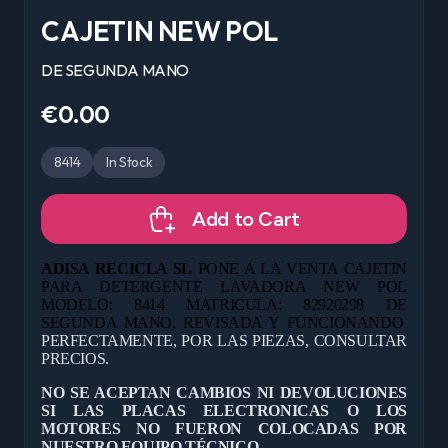
CAJETIN NEW POL
DE SEGUNDA MANO
€0.00
8414
In Stock
Add to Cart
ADISA RECICLA SL
PONE A LA VENTA CAJETIN
PARA DETERGENTE LAVADORA NEW POL
MODELO: 8414 MATRICULA: 82920298 DE
SEGUNDA MANO, REVISADA Y FUNCIONANDO
PERFECTAMENTE, POR LAS PIEZAS, CONSULTAR
PRECIOS.
NO SE ACEPTAN CAMBIOS NI DEVOLUCIONES
SI LAS PLACAS ELECTRONICAS O LOS
MOTORES NO FUERON COLOCADAS POR
NUESTRO EQUIPO TÉCNICO.