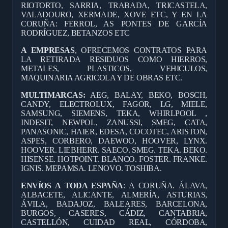
RIOTORTO, SARRIA, TRABADA, TRICASTELA,
VALADOURO, XERMADE, XOVE ETC, Y EN LA
CORUÑA: FERROL, AS PONTES DE GARCÍA
RODRÍGUEZ, BETANZOS ETC
A EMPRESAS
, OFRECEMOS CONTRATOS PARA
LA RETIRADA RESIDUOS COMO HIERROS,
METALES, PLASTICOS, VEHICULOS,
MAQUINARIA AGRICOLA Y DE OBRAS ETC.
MULTIMARCAS:
AEG, BALAY, BEKO, BOSCH,
CANDY, ELECTROLUX, FAGOR, LG, MIELE,
SAMSUNG, SIEMENS, TEKA, WHIRLPOOL ,
INDESIT, NEWPOL, ZANUSSI, SMEG, CATA,
PANASONIC, HAIER, EDESA, COCOTEC, ARISTON,
ASPES, CORBERO, DAEWOO, HOOVER, LYNX.
HOOVER. LIEBHERR. SAECO. SMEG. TEKA. BEKO.
HISENSE. HOTPOINT. BLANCO. FOSTER. FRANKE.
IGNIS. MEPAMSA. LENOVO. TOSHIBA.
ENVÍOS A TODA ESPAÑA
: A CORUÑA. ÁLAVA,
ALBACETE, ALICANTE, ALMERÍA, ASTURIAS,
ÁVILA, BADAJOZ, BALEARES, BARCELONA,
BURGOS, CASERES, CÁDIZ, CANTABRIA,
CASTELLÓN, CUIDAD REAL, CÓRDOBA,