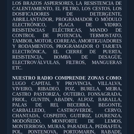
LOS BRAZOS ASPERSORES, LA RESISTENCIA DE
CALENTAMIENTO, EL FILTRO, LOS CESTOS, LOS
DOSIFICADORES DE DETERGENTE,
ABRILLANTADOR, PROGRAMADOR O MÓDULO
ELECTRÓNICO, PLACA DE VIDRIO,
RESISTENCIAS ELÉCTRICAS, MANDO DE
CONTROL DE POTENCIA, TERMOSTATO,
TAMBOR, MOTOR, CORREAS, AMORTIGUADORES
Y RODAMIENTOS, PROGRAMADOR O TARJETA
ELECTRÓNICA, EL CIERRE DE PUERTA,
RESISTENCIA, BOMBA DE DESAGÜE,
ELECTROVÁLVULAS, FILTROS, MANGUERAS
ETC.
NUESTRO RADIO COMPRENDE ZONAS COMO
:
LUGO CAPITAL Y PROVINCIA, VILLALVA,
VIVEIRO, RIBADEO, FOZ, BURELA, MEIRA,
CASTRO PASTORIZA, OUTEIRO, FONSAGRADA,
FRIOL, GUNTIN, ABADIN, ALFOZ, BARALLA,
PALAS DE REI, BECERRA, BEGONTE,
CARBALLEDO, CASTROVERDE, CERVO,
CHANTADA, COSPEITO, GUITIRIZ, LOURENZA,
MODOÑEDO, MONFORTE DE LEMOS,
MONTERROSO, MURAS, PARADELA, PEDRAFITA,
POL, PONTENOVA, PORTOMARIN, RABADE,