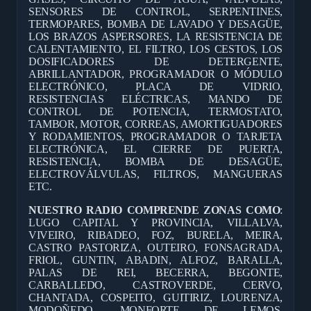
SENSORES DE CONTROL, SERPENTINES,
TERMOPARES, BOMBA DE LAVADO Y DESAGÜE,
LOS BRAZOS ASPERSORES, LA RESISTENCIA DE
CALENTAMIENTO, EL FILTRO, LOS CESTOS, LOS
DOSIFICADORES DE DETERGENTE,
ABRILLANTADOR, PROGRAMADOR O MÓDULO
ELECTRÓNICO, PLACA DE VIDRIO,
RESISTENCIAS ELÉCTRICAS, MANDO DE
CONTROL DE POTENCIA, TERMOSTATO,
TAMBOR, MOTOR, CORREAS, AMORTIGUADORES
Y RODAMIENTOS, PROGRAMADOR O TARJETA
ELECTRÓNICA, EL CIERRE DE PUERTA,
RESISTENCIA, BOMBA DE DESAGÜE,
ELECTROVÁLVULAS, FILTROS, MANGUERAS
ETC.
NUESTRO RADIO COMPRENDE ZONAS COMO
:
LUGO CAPITAL Y PROVINCIA, VILLALVA,
VIVEIRO, RIBADEO, FOZ, BURELA, MEIRA,
CASTRO PASTORIZA, OUTEIRO, FONSAGRADA,
FRIOL, GUNTIN, ABADIN, ALFOZ, BARALLA,
PALAS DE REI, BECERRA, BEGONTE,
CARBALLEDO, CASTROVERDE, CERVO,
CHANTADA, COSPEITO, GUITIRIZ, LOURENZA,
MODOÑEDO, MONFORTE DE LEMOS,