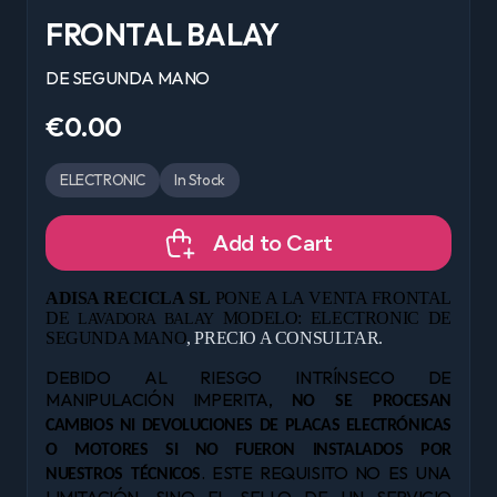
FRONTAL BALAY
DE SEGUNDA MANO
€0.00
ELECTRONIC
In Stock
Add to Cart
ADISA RECICLA SL
PONE A LA VENTA FRONTAL
DE
MODELO: ELECTRONIC DE
LAVADORA BALAY
SEGUNDA MANO
, PRECIO A CONSULTAR.
DEBIDO AL RIESGO INTRÍNSECO DE
MANIPULACIÓN IMPERITA,
NO SE PROCESAN
CAMBIOS NI DEVOLUCIONES DE PLACAS ELECTRÓNICAS
O MOTORES SI NO FUERON INSTALADOS POR
. ESTE REQUISITO NO ES UNA
NUESTROS TÉCNICOS
LIMITACIÓN, SINO EL SELLO DE UN SERVICIO