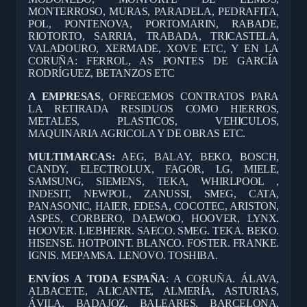
MONTERROSO, MURAS, PARADELA, PEDRAFITA,
POL, PONTENOVA, PORTOMARIN, RABADE,
RIOTORTO, SARRIA, TRABADA, TRICASTELA,
VALADOURO, XERMADE, XOVE ETC, Y EN LA
CORUÑA: FERROL, AS PONTES DE GARCÍA
RODRÍGUEZ, BETANZOS ETC
A EMPRESAS
, OFRECEMOS CONTRATOS PARA
LA RETIRADA RESIDUOS COMO HIERROS,
METALES, PLASTICOS, VEHICULOS,
MAQUINARIA AGRICOLA Y DE OBRAS ETC.
MULTIMARCAS:
AEG, BALAY, BEKO, BOSCH,
CANDY, ELECTROLUX, FAGOR, LG, MIELE,
SAMSUNG, SIEMENS, TEKA, WHIRLPOOL ,
INDESIT, NEWPOL, ZANUSSI, SMEG, CATA,
PANASONIC, HAIER, EDESA, COCOTEC, ARISTON,
ASPES, CORBERO, DAEWOO, HOOVER, LYNX.
HOOVER. LIEBHERR. SAECO. SMEG. TEKA. BEKO.
HISENSE. HOTPOINT. BLANCO. FOSTER. FRANKE.
IGNIS. MEPAMSA. LENOVO. TOSHIBA.
ENVÍOS A TODA ESPAÑA
: A CORUÑA. ÁLAVA,
ALBACETE, ALICANTE, ALMERÍA, ASTURIAS,
ÁVILA, BADAJOZ, BALEARES, BARCELONA,