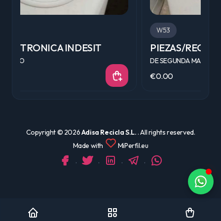
W53
PIEZAS/RECAMBIOS INDESIT
R
DE SEGUNDA MANO
S
€0.00
€
Copyright ©
2026
Adisa Recicla S.L.
. All rights reserved.
Made with
MiPerfil.eu