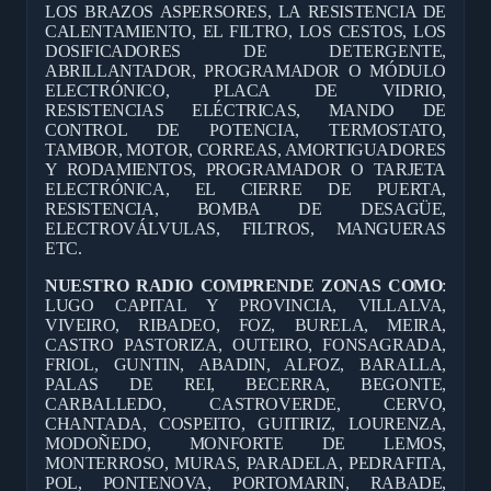
LOS BRAZOS ASPERSORES, LA RESISTENCIA DE
CALENTAMIENTO, EL FILTRO, LOS CESTOS, LOS
DOSIFICADORES DE DETERGENTE,
ABRILLANTADOR, PROGRAMADOR O MÓDULO
ELECTRÓNICO, PLACA DE VIDRIO,
RESISTENCIAS ELÉCTRICAS, MANDO DE
CONTROL DE POTENCIA, TERMOSTATO,
TAMBOR, MOTOR, CORREAS, AMORTIGUADORES
Y RODAMIENTOS, PROGRAMADOR O TARJETA
ELECTRÓNICA, EL CIERRE DE PUERTA,
RESISTENCIA, BOMBA DE DESAGÜE,
ELECTROVÁLVULAS, FILTROS, MANGUERAS
ETC.
NUESTRO RADIO COMPRENDE ZONAS COMO
:
LUGO CAPITAL Y PROVINCIA, VILLALVA,
VIVEIRO, RIBADEO, FOZ, BURELA, MEIRA,
CASTRO PASTORIZA, OUTEIRO, FONSAGRADA,
FRIOL, GUNTIN, ABADIN, ALFOZ, BARALLA,
PALAS DE REI, BECERRA, BEGONTE,
CARBALLEDO, CASTROVERDE, CERVO,
CHANTADA, COSPEITO, GUITIRIZ, LOURENZA,
MODOÑEDO, MONFORTE DE LEMOS,
MONTERROSO, MURAS, PARADELA, PEDRAFITA,
POL, PONTENOVA, PORTOMARIN, RABADE,