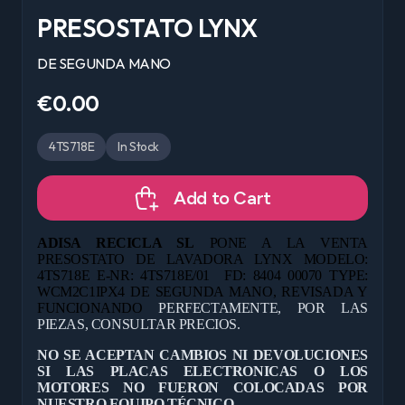
PRESOSTATO LYNX
DE SEGUNDA MANO
€0.00
4TS718E
In Stock
Add to Cart
ADISA RECICLA SL
PONE A LA VENTA
PRESOSTATO DE LAVADORA LYNX MODELO:
4TS718E E-NR: 4TS718E/01
FD: 8404 00070 TYPE:
WCM2C1IPX4 DE
SEGUNDA MANO, REVISADA Y
FUNCIONANDO
PERFECTAMENTE, POR LAS
PIEZAS, CONSULTAR PRECIOS.
NO SE ACEPTAN CAMBIOS NI DEVOLUCIONES
SI LAS PLACAS ELECTRONICAS O LOS
MOTORES NO FUERON COLOCADAS POR
NUESTRO EQUIPO TÉCNICO.