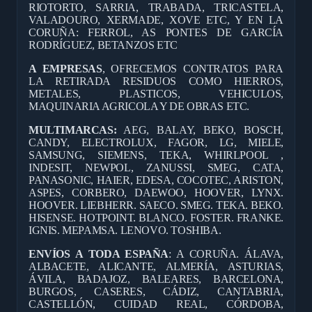
RIOTORTO, SARRIA, TRABADA, TRICASTELA,
VALADOURO, XERMADE, XOVE ETC, Y EN LA
CORUÑA: FERROL, AS PONTES DE GARCÍA
RODRÍGUEZ, BETANZOS ETC
A EMPRESAS
, OFRECEMOS CONTRATOS PARA
LA RETIRADA RESIDUOS COMO HIERROS,
METALES, PLASTICOS, VEHICULOS,
MAQUINARIA AGRICOLA Y DE OBRAS ETC.
MULTIMARCAS:
AEG, BALAY, BEKO, BOSCH,
CANDY, ELECTROLUX, FAGOR, LG, MIELE,
SAMSUNG, SIEMENS, TEKA, WHIRLPOOL ,
INDESIT, NEWPOL, ZANUSSI, SMEG, CATA,
PANASONIC, HAIER, EDESA, COCOTEC, ARISTON,
ASPES, CORBERO, DAEWOO, HOOVER, LYNX.
HOOVER. LIEBHERR. SAECO. SMEG. TEKA. BEKO.
HISENSE. HOTPOINT. BLANCO. FOSTER. FRANKE.
IGNIS. MEPAMSA. LENOVO. TOSHIBA.
ENVÍOS A TODA ESPAÑA
: A CORUÑA. ÁLAVA,
ALBACETE, ALICANTE, ALMERÍA, ASTURIAS,
ÁVILA, BADAJOZ, BALEARES, BARCELONA,
BURGOS, CASERES, CÁDIZ, CANTABRIA,
CASTELLÓN, CUIDAD REAL, CÓRDOBA,