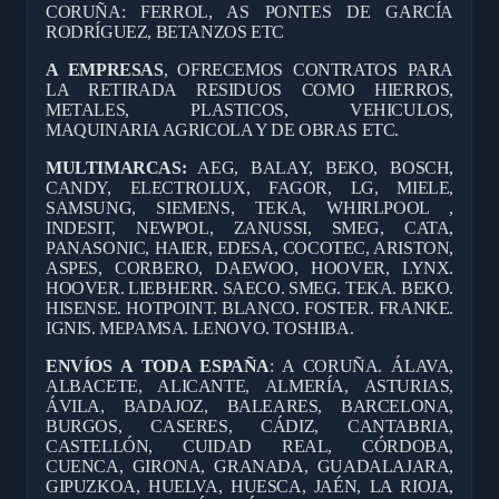
CORUÑA: FERROL, AS PONTES DE GARCÍA
RODRÍGUEZ, BETANZOS ETC
A EMPRESAS
, OFRECEMOS CONTRATOS PARA
LA RETIRADA RESIDUOS COMO HIERROS,
METALES, PLASTICOS, VEHICULOS,
MAQUINARIA AGRICOLA Y DE OBRAS ETC.
MULTIMARCAS:
AEG, BALAY, BEKO, BOSCH,
CANDY, ELECTROLUX, FAGOR, LG, MIELE,
SAMSUNG, SIEMENS, TEKA, WHIRLPOOL ,
INDESIT, NEWPOL, ZANUSSI, SMEG, CATA,
PANASONIC, HAIER, EDESA, COCOTEC, ARISTON,
ASPES, CORBERO, DAEWOO, HOOVER, LYNX.
HOOVER. LIEBHERR. SAECO. SMEG. TEKA. BEKO.
HISENSE. HOTPOINT. BLANCO. FOSTER. FRANKE.
IGNIS. MEPAMSA. LENOVO. TOSHIBA.
ENVÍOS A TODA ESPAÑA
: A CORUÑA. ÁLAVA,
ALBACETE, ALICANTE, ALMERÍA, ASTURIAS,
ÁVILA, BADAJOZ, BALEARES, BARCELONA,
BURGOS, CASERES, CÁDIZ, CANTABRIA,
CASTELLÓN, CUIDAD REAL, CÓRDOBA,
CUENCA, GIRONA, GRANADA, GUADALAJARA,
GIPUZKOA, HUELVA, HUESCA, JAÉN, LA RIOJA,