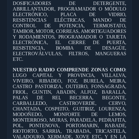
DOSIFICADORES DE DETERGENTE,
ABRILLANTADOR, PROGRAMADOR O MÓDULO
ELECTRÓNICO, PLACA DE VIDRIO,
RESISTENCIAS ELÉCTRICAS, MANDO DE
CONTROL DE POTENCIA, TERMOSTATO,
TAMBOR, MOTOR, CORREAS, AMORTIGUADORES
Y RODAMIENTOS, PROGRAMADOR O TARJETA
ELECTRÓNICA, EL CIERRE DE PUERTA,
RESISTENCIA, BOMBA DE DESAGÜE,
ELECTROVÁLVULAS, FILTROS, MANGUERAS
ETC.
NUESTRO RADIO COMPRENDE ZONAS COMO
:
LUGO CAPITAL Y PROVINCIA, VILLALVA,
VIVEIRO, RIBADEO, FOZ, BURELA, MEIRA,
CASTRO PASTORIZA, OUTEIRO, FONSAGRADA,
FRIOL, GUNTIN, ABADIN, ALFOZ, BARALLA,
PALAS DE REI, BECERRA, BEGONTE,
CARBALLEDO, CASTROVERDE, CERVO,
CHANTADA, COSPEITO, GUITIRIZ, LOURENZA,
MODOÑEDO, MONFORTE DE LEMOS,
MONTERROSO, MURAS, PARADELA, PEDRAFITA,
POL, PONTENOVA, PORTOMARIN, RABADE,
RIOTORTO, SARRIA, TRABADA, TRICASTELA,
VALADOURO, XERMADE, XOVE ETC, Y EN LA