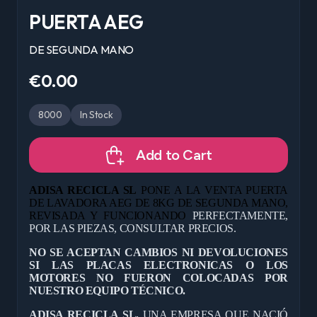
PUERTA AEG
DE SEGUNDA MANO
€0.00
8000
In Stock
Add to Cart
ADISA RECICLA SL
PONE A LA VENTA PUERTA
DE LAVADORA AEG DE 8KG DE
SEGUNDA MANO,
REVISADA Y FUNCIONANDO
PERFECTAMENTE,
POR LAS PIEZAS, CONSULTAR PRECIOS.
NO SE ACEPTAN CAMBIOS NI DEVOLUCIONES
SI LAS PLACAS ELECTRONICAS O LOS
MOTORES NO FUERON COLOCADAS POR
NUESTRO EQUIPO TÉCNICO.
ADISA RECICLA SL,
UNA EMPRESA QUE NACIÓ