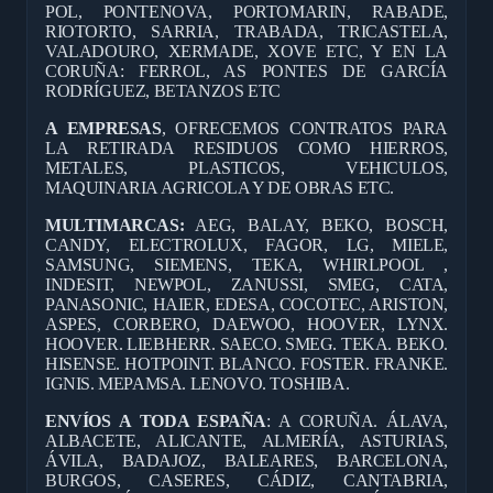
POL, PONTENOVA, PORTOMARIN, RABADE,
RIOTORTO, SARRIA, TRABADA, TRICASTELA,
VALADOURO, XERMADE, XOVE ETC, Y EN LA
CORUÑA: FERROL, AS PONTES DE GARCÍA
RODRÍGUEZ, BETANZOS ETC
A EMPRESAS
, OFRECEMOS CONTRATOS PARA
LA RETIRADA RESIDUOS COMO HIERROS,
METALES, PLASTICOS, VEHICULOS,
MAQUINARIA AGRICOLA Y DE OBRAS ETC.
MULTIMARCAS:
AEG, BALAY, BEKO, BOSCH,
CANDY, ELECTROLUX, FAGOR, LG, MIELE,
SAMSUNG, SIEMENS, TEKA, WHIRLPOOL ,
INDESIT, NEWPOL, ZANUSSI, SMEG, CATA,
PANASONIC, HAIER, EDESA, COCOTEC, ARISTON,
ASPES, CORBERO, DAEWOO, HOOVER, LYNX.
HOOVER. LIEBHERR. SAECO. SMEG. TEKA. BEKO.
HISENSE. HOTPOINT. BLANCO. FOSTER. FRANKE.
IGNIS. MEPAMSA. LENOVO. TOSHIBA.
ENVÍOS A TODA ESPAÑA
: A CORUÑA. ÁLAVA,
ALBACETE, ALICANTE, ALMERÍA, ASTURIAS,
ÁVILA, BADAJOZ, BALEARES, BARCELONA,
BURGOS, CASERES, CÁDIZ, CANTABRIA,