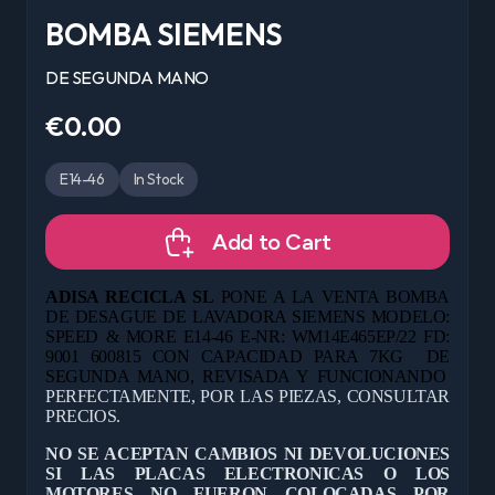
BOMBA SIEMENS
DE SEGUNDA MANO
€0.00
E14-46
In Stock
Add to Cart
ADISA RECICLA SL
PONE A LA VENTA BOMBA
DE DESAGUE DE LAVADORA SIEMENS MODELO:
SPEED & MORE E14-46 E-NR: WM14E465EP/22 FD:
9001 600815 CON CAPACIDAD PARA 7KG
DE
SEGUNDA MANO, REVISADA Y FUNCIONANDO
PERFECTAMENTE, POR LAS PIEZAS, CONSULTAR
PRECIOS.
NO SE ACEPTAN CAMBIOS NI DEVOLUCIONES
SI LAS PLACAS ELECTRONICAS O LOS
MOTORES NO FUERON COLOCADAS POR