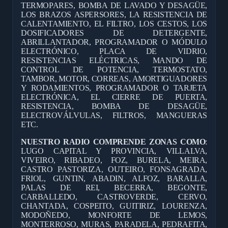
TERMOPARES, BOMBA DE LAVADO Y DESAGÜE,
LOS BRAZOS ASPERSORES, LA RESISTENCIA DE
CALENTAMIENTO, EL FILTRO, LOS CESTOS, LOS
DOSIFICADORES DE DETERGENTE,
ABRILLANTADOR, PROGRAMADOR O MÓDULO
ELECTRÓNICO, PLACA DE VIDRIO,
RESISTENCIAS ELÉCTRICAS, MANDO DE
CONTROL DE POTENCIA, TERMOSTATO,
TAMBOR, MOTOR, CORREAS, AMORTIGUADORES
Y RODAMIENTOS, PROGRAMADOR O TARJETA
ELECTRÓNICA, EL CIERRE DE PUERTA,
RESISTENCIA, BOMBA DE DESAGÜE,
ELECTROVÁLVULAS, FILTROS, MANGUERAS
ETC.
NUESTRO RADIO COMPRENDE ZONAS COMO
:
LUGO CAPITAL Y PROVINCIA, VILLALVA,
VIVEIRO, RIBADEO, FOZ, BURELA, MEIRA,
CASTRO PASTORIZA, OUTEIRO, FONSAGRADA,
FRIOL, GUNTIN, ABADIN, ALFOZ, BARALLA,
PALAS DE REI, BECERRA, BEGONTE,
CARBALLEDO, CASTROVERDE, CERVO,
CHANTADA, COSPEITO, GUITIRIZ, LOURENZA,
MODOÑEDO, MONFORTE DE LEMOS,
MONTERROSO, MURAS, PARADELA, PEDRAFITA,