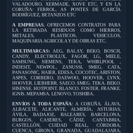
VALADOURO, XERMADE, XOVE ETC, Y EN LA
CORUÑA: FERROL, AS PONTES DE GARCÍA
RODRÍGUEZ, BETANZOS ETC
A EMPRESAS
, OFRECEMOS CONTRATOS PARA
LA RETIRADA RESIDUOS COMO HIERROS,
METALES, PLASTICOS, VEHICULOS,
MAQUINARIA AGRICOLA Y DE OBRAS ETC.
MULTIMARCAS:
AEG, BALAY, BEKO, BOSCH,
CANDY, ELECTROLUX, FAGOR, LG, MIELE,
SAMSUNG, SIEMENS, TEKA, WHIRLPOOL ,
INDESIT, NEWPOL, ZANUSSI, SMEG, CATA,
PANASONIC, HAIER, EDESA, COCOTEC, ARISTON,
ASPES, CORBERO, DAEWOO, HOOVER, LYNX.
HOOVER. LIEBHERR. SAECO. SMEG. TEKA. BEKO.
HISENSE. HOTPOINT. BLANCO. FOSTER. FRANKE.
IGNIS. MEPAMSA. LENOVO. TOSHIBA.
ENVÍOS A TODA ESPAÑA
: A CORUÑA. ÁLAVA,
ALBACETE, ALICANTE, ALMERÍA, ASTURIAS,
ÁVILA, BADAJOZ, BALEARES, BARCELONA,
BURGOS, CASERES, CÁDIZ, CANTABRIA,
CASTELLÓN, CUIDAD REAL, CÓRDOBA,
CUENCA, GIRONA, GRANADA, GUADALAJARA,