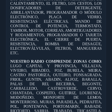
CALENTAMIENTO, EL FILTRO, LOS CESTOS, LOS
DOSIFICADORES DE DETERGENTE,
ABRILLANTADOR, PROGRAMADOR O MÓDULO
ELECTRÓNICO, PLACA DE VIDRIO,
RESISTENCIAS ELÉCTRICAS, MANDO DE
CONTROL DE POTENCIA, TERMOSTATO,
TAMBOR, MOTOR, CORREAS, AMORTIGUADORES
Y RODAMIENTOS, PROGRAMADOR O TARJETA
ELECTRÓNICA, EL CIERRE DE PUERTA,
RESISTENCIA, BOMBA DE DESAGÜE,
ELECTROVÁLVULAS, FILTROS, MANGUERAS
ETC.
NUESTRO RADIO COMPRENDE ZONAS COMO
:
LUGO CAPITAL Y PROVINCIA, VILLALVA,
VIVEIRO, RIBADEO, FOZ, BURELA, MEIRA,
CASTRO PASTORIZA, OUTEIRO, FONSAGRADA,
FRIOL, GUNTIN, ABADIN, ALFOZ, BARALLA,
PALAS DE REI, BECERRA, BEGONTE,
CARBALLEDO, CASTROVERDE, CERVO,
CHANTADA, COSPEITO, GUITIRIZ, LOURENZA,
MODOÑEDO, MONFORTE DE LEMOS,
MONTERROSO, MURAS, PARADELA, PEDRAFITA,
POL, PONTENOVA, PORTOMARIN, RABADE,
RIOTORTO, SARRIA, TRABADA, TRICASTELA,