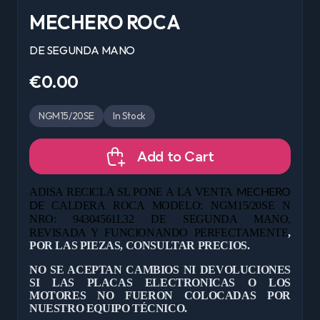
MECHERO ROCA
DE SEGUNDA MANO
€0.00
NGM15/20SE
In Stock
Add to Cart
ADISA RECICLA SL PONE A LA VENTA
MECHERO
CALDERA ROCA MODELO: NGM15/20SE N
DE
NRO: 94304561L32 DE
SEGUNDA MANO,
REVISADA Y FUNCIONANDO PERFECTAMENTE
,
POR LAS PIEZAS, CONSULTAR PRECIOS.
NO SE ACEPTAN CAMBIOS NI DEVOLUCIONES
SI LAS PLACAS ELECTRONICAS O LOS
MOTORES NO FUERON COLOCADAS POR
NUESTRO EQUIPO TÉCNICO.