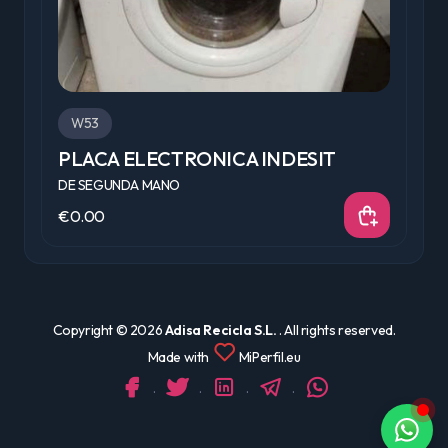
W53
PLACA ELECTRONICA INDESIT
P
DE SEGUNDA MANO
D
€0.00
€
Copyright ©
2026
Adisa Recicla S.L.
. All rights reserved.
Made with
MiPerfil.eu