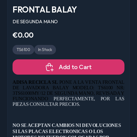
FRONTAL BALAY
DE SEGUNDA MANO
€0.00
TS6100
In Stock
Add to Cart
ADISA RECICLA SL
PONE A LA VENTA FRONTAL
DE LAVADORA BALAY MODELO: TS6100 NR:
3TS61000MY/12 DE
SEGUNDA MANO, REVISADA Y
FUNCIONANDO
PERFECTAMENTE, POR LAS
PIEZAS CONSULTAR PRECIOS.
NO SE ACEPTAN CAMBIOS NI DEVOLUCIONES
SI LAS PLACAS ELECTRONICAS O LOS