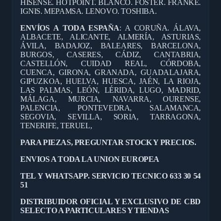
HISENSE. HOTPOINT. BLANCO. FOSTER. FRANKE.
IGNIS. MEPAMSA. LENOVO. TOSHIBA.
ENVÍOS A TODA ESPAÑA
: A CORUÑA. ÁLAVA,
ALBACETE, ALICANTE, ALMERÍA, ASTURIAS,
ÁVILA, BADAJOZ, BALEARES, BARCELONA,
BURGOS, CASERES, CÁDIZ, CANTABRIA,
CASTELLÓN, CUIDAD REAL, CÓRDOBA,
CUENCA, GIRONA, GRANADA, GUADALAJARA,
GIPUZKOA, HUELVA, HUESCA, JAÉN, LA RIOJA,
LAS PALMAS, LEÓN, LÉRIDA, LUGO, MADRID,
MÁLAGA, MURCIA, NAVARRA, OURENSE,
PALENCIA, PONTEVEDRA, SALAMANCA,
SEGOVIA, SEVILLA, SORIA, TARRAGONA,
TENERIFE, TERUEL,
PARA PIEZAS, PREGUNTAR STOCK Y PRECIOS.
ENVIOS A TODA LA UNION EUROPEA
TEL Y WHATSAPP. SERVICIO TECNICO 633 30 54
51
DISTRIBUIDOR OFICIAL Y EXCLUSIVO DE CBD
SELECTO A PARTICULARES Y TIENDAS