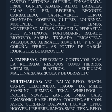
CASTRO PASTORIZA, OUTEIRO, FONSAGRADA,
FRIOL, GUNTIN, ABADIN, ALFOZ, BARALLA,
PALAS DE REI, BECERRA, BEGONTE,
CARBALLEDO, CASTROVERDE, CERVO,
CHANTADA, COSPEITO, GUITIRIZ, LOURENZA,
MODOÑEDO, MONFORTE DE LEMOS,
MONTERROSO, MURAS, PARADELA, PEDRAFITA,
POL, PONTENOVA, PORTOMARIN, RABADE,
RIOTORTO, SARRIA, TRABADA, TRICASTELA,
VALADOURO, XERMADE, XOVE ETC, Y EN LA
CORUÑA: FERROL, AS PONTES DE GARCÍA
RODRÍGUEZ, BETANZOS ETC
A EMPRESAS
, OFRECEMOS CONTRATOS PARA
LA RETIRADA RESIDUOS COMO HIERROS,
METALES, PLASTICOS, VEHICULOS,
MAQUINARIA AGRICOLA Y DE OBRAS ETC.
MULTIMARCAS:
AEG, BALAY, BEKO, BOSCH,
CANDY, ELECTROLUX, FAGOR, LG, MIELE,
SAMSUNG, SIEMENS, TEKA, WHIRLPOOL ,
INDESIT, NEWPOL, ZANUSSI, SMEG, CATA,
PANASONIC, HAIER, EDESA, COCOTEC, ARISTON,
ASPES, CORBERO, DAEWOO, HOOVER, LYNX.
HOOVER. LIEBHERR. SAECO. SMEG. TEKA. BEKO.