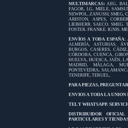
MULTIMARCAS:
AEG, BAL
FAGOR, LG, MIELE, SAMSUN
NEWPOL, ZANUSSI, SMEG, C
ARISTON, ASPES, CORB
LIEBHERR. SAECO. SMEG. 
FOSTER. FRANKE. IGNIS. M
ENVÍOS A TODA ESPAÑA
:
ALMERÍA, ASTURIAS, ÁV
BURGOS, CASERES, CÁDIZ
CÓRDOBA, CUENCA, GIRO
HUELVA, HUESCA, JAÉN, LA
MADRID, MÁLAGA, MUR
PONTEVEDRA, SALAMANCA,
TENERIFE, TERUEL,
PARA PIEZAS, PREGUNTAR
ENVIOS A TODA LA UNION
TEL Y WHATSAPP. SERVICIO
DISTRIBUIDOR OFICIA
PARTICULARES Y TIENDA