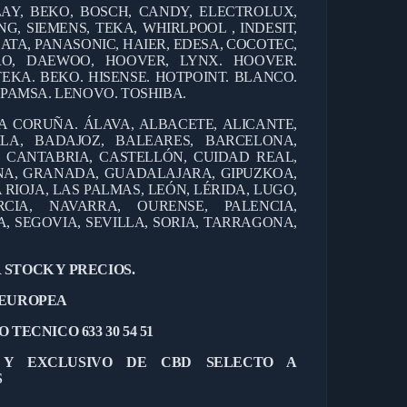
AY, BEKO, BOSCH, CANDY, ELECTROLUX,
G, SIEMENS, TEKA, WHIRLPOOL , INDESIT,
ATA, PANASONIC, HAIER, EDESA, COCOTEC,
ERO, DAEWOO, HOOVER, LYNX. HOOVER.
TEKA. BEKO. HISENSE. HOTPOINT. BLANCO.
EPAMSA. LENOVO. TOSHIBA.
 A CORUÑA. ÁLAVA, ALBACETE, ALICANTE,
ILA, BADAJOZ, BALEARES, BARCELONA,
, CANTABRIA, CASTELLÓN, CUIDAD REAL,
NA, GRANADA, GUADALAJARA, GIPUZKOA,
 RIOJA, LAS PALMAS, LEÓN, LÉRIDA, LUGO,
CIA, NAVARRA, OURENSE, PALENCIA,
 SEGOVIA, SEVILLA, SORIA, TARRAGONA,
 STOCK Y PRECIOS.
 EUROPEA
 TECNICO 633 30 54 51
L Y EXCLUSIVO DE CBD SELECTO A
S