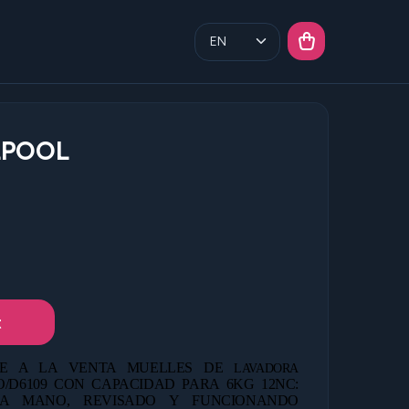
LPOOL
t
E A LA VENTA MUELLES DE
LAVADORA
/D6109 CON CAPACIDAD PARA 6KG 12NC:
A MANO,
REVISADO Y FUNCIONANDO