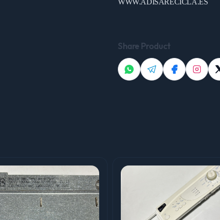
WWW.ADISARECICLA.ES
Share Product