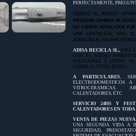
PERFECTAMENTE, PREGUNT
DEBIDO AL RIESGO INTRÍ
PROCESAN CAMBIOS NI DEVOLU
NO FUERON INSTALADOS POR
UNA LIMITACIÓN, SINO E
ASEGURA EL MÁXIMO RENDIM
ADISA RECICLA SL,
UNA E
CON EL MEDIO AMBIEN
SOSTENIBLE Y LIMPIO, S
GENERAL OFRECIENDO:
A PARTICULARES
, SE
ELECTRODOMESTICOS A D
VITROCERAMICAS, A
CALENTADORES, ETC
SERVICIO 24HS Y FES
CALENTADORES EN TODA 
VENTA DE PIEZAS NUEVA
UNA SEGUNDA VIDA A B
SEGURIDAD, PRESOSTAT
SISTEMA DE EVACUACION 