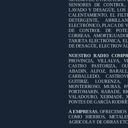
SENSORES DE CONTROL,
LAVADO Y DESAGÜE, LOS 
CALENTAMIENTO, EL FILT
DETERGENTE, ABRILL
ELECTRÓNICO, PLACA DE V
DE CONTROL DE POTEN
CORREAS, AMORTIGUADO
TARJETA ELECTRÓNICA, EL
DE DESAGÜE, ELECTROVÁL
NUESTRO RADIO COMP
PROVINCIA, VILLALVA, V
CASTRO PASTORIZA, OU
ABADIN, ALFOZ, BARALL
CARBALLEDO, CASTROV
GUITIRIZ, LOURENZA
MONTERROSO, MURAS, PA
PORTOMARIN, RABADE, RI
VALADOURO, XERMADE, X
PONTES DE GARCÍA RODRÍ
A EMPRESAS
, OFRECEMOS
COMO HIERROS, METALES
AGRICOLA Y DE OBRAS ETC