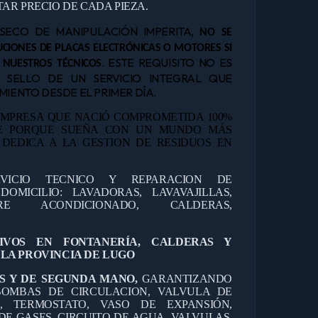
AR PRECIO DE CADA PIEZA.
NSECO DE MANIPULACIÓN IMPERITA,
NO SE
CIONES DE PLACAS ELECTRÓNICAS O MOTORES SI
. ESTE REQUISITO NO ES
 NUESTROS TÉCNICOS
L SELLO DE UN SERVICIO INTEGRAL QUE
IENTO DESDE EL PRIMER DÍA.
MPRESA QUE NACIÓ COMPROMETIDA 100%
TE PORQUE SUEÑA CON UN MUNDO MÁS
E DEDICA A LA GESTION DE RESIDUOS EN
RVICIO TECNICO Y REPARACION DE
OMICILIO: LAVADORAS, LAVAVAJILLAS,
IRE ACONDICIONADO, CALDERAS,
TIVOS EN FONTANERÍA, CALDERAS Y
LA PROVINCIA DE LUGO
S Y DE SEGUNDA MANO,
GARANTIZANDO
OMBAS DE CIRCULACION, VALVULA DE
O, TERMOSTATO, VASO DE EXPANSIÓN,
DE GASES, CIRCUITO DE AGUA, VALVULAS,