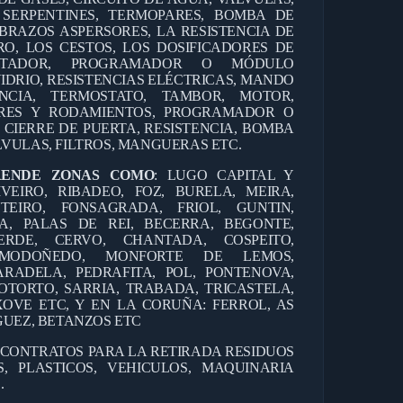
 SERPENTINES, TERMOPARES, BOMBA DE
BRAZOS ASPERSORES, LA RESISTENCIA DE
RO, LOS CESTOS, LOS DOSIFICADORES DE
ANTADOR, PROGRAMADOR O MÓDULO
IDRIO, RESISTENCIAS ELÉCTRICAS, MANDO
CIA, TERMOSTATO, TAMBOR, MOTOR,
RES Y RODAMIENTOS, PROGRAMADOR O
 CIERRE DE PUERTA, RESISTENCIA, BOMBA
VULAS, FILTROS, MANGUERAS ETC.
RENDE ZONAS COMO
: LUGO CAPITAL Y
IVEIRO, RIBADEO, FOZ, BURELA, MEIRA,
TEIRO, FONSAGRADA, FRIOL, GUNTIN,
A, PALAS DE REI, BECERRA, BEGONTE,
ERDE, CERVO, CHANTADA, COSPEITO,
, MODOÑEDO, MONFORTE DE LEMOS,
RADELA, PEDRAFITA, POL, PONTENOVA,
OTORTO, SARRIA, TRABADA, TRICASTELA,
OVE ETC, Y EN LA CORUÑA: FERROL, AS
GUEZ, BETANZOS ETC
 CONTRATOS PARA LA RETIRADA RESIDUOS
, PLASTICOS, VEHICULOS, MAQUINARIA
.