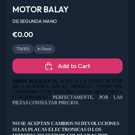
MOTOR BALAY
DE SEGUNDA MANO
€0.00
TS6100
In Stock
Add to Cart
ADISA RECICLA SL
PONE A LA VENTA MOTOR
DE LAVADORA BALAY MODELO: TS6100 NR:
3TS61000MY/12 DE
SEGUNDA MANO, REVISADA Y
FUNCIONANDO
PERFECTAMENTE, POR LAS
PIEZAS CONSULTAR PRECIOS.
NO SE ACEPTAN CAMBIOS NI DEVOLUCIONES
SI LAS PLACAS ELECTRONICAS O LOS