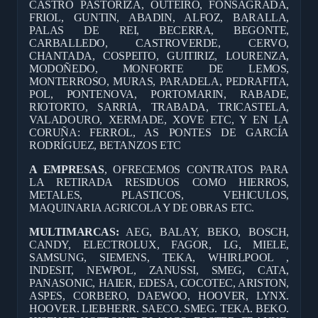
CASTRO PASTORIZA, OUTEIRO, FONSAGRADA,
FRIOL, GUNTIN, ABADIN, ALFOZ, BARALLA,
PALAS DE REI, BECERRA, BEGONTE,
CARBALLEDO, CASTROVERDE, CERVO,
CHANTADA, COSPEITO, GUITIRIZ, LOURENZA,
MODOÑEDO, MONFORTE DE LEMOS,
MONTERROSO, MURAS, PARADELA, PEDRAFITA,
POL, PONTENOVA, PORTOMARIN, RABADE,
RIOTORTO, SARRIA, TRABADA, TRICASTELA,
VALADOURO, XERMADE, XOVE ETC, Y EN LA
CORUÑA: FERROL, AS PONTES DE GARCÍA
RODRÍGUEZ, BETANZOS ETC
A EMPRESAS
, OFRECEMOS CONTRATOS PARA
LA RETIRADA RESIDUOS COMO HIERROS,
METALES, PLASTICOS, VEHICULOS,
MAQUINARIA AGRICOLA Y DE OBRAS ETC.
MULTIMARCAS:
AEG, BALAY, BEKO, BOSCH,
CANDY, ELECTROLUX, FAGOR, LG, MIELE,
SAMSUNG, SIEMENS, TEKA, WHIRLPOOL ,
INDESIT, NEWPOL, ZANUSSI, SMEG, CATA,
PANASONIC, HAIER, EDESA, COCOTEC, ARISTON,
ASPES, CORBERO, DAEWOO, HOOVER, LYNX.
HOOVER. LIEBHERR. SAECO. SMEG. TEKA. BEKO.