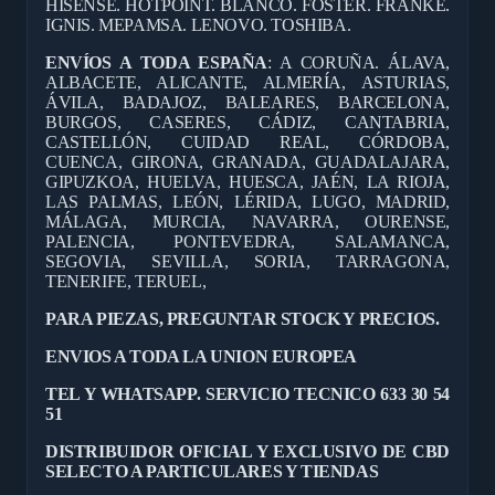
HISENSE. HOTPOINT. BLANCO. FOSTER. FRANKE.
IGNIS. MEPAMSA. LENOVO. TOSHIBA.
ENVÍOS A TODA ESPAÑA
: A CORUÑA. ÁLAVA,
ALBACETE, ALICANTE, ALMERÍA, ASTURIAS,
ÁVILA, BADAJOZ, BALEARES, BARCELONA,
BURGOS, CASERES, CÁDIZ, CANTABRIA,
CASTELLÓN, CUIDAD REAL, CÓRDOBA,
CUENCA, GIRONA, GRANADA, GUADALAJARA,
GIPUZKOA, HUELVA, HUESCA, JAÉN, LA RIOJA,
LAS PALMAS, LEÓN, LÉRIDA, LUGO, MADRID,
MÁLAGA, MURCIA, NAVARRA, OURENSE,
PALENCIA, PONTEVEDRA, SALAMANCA,
SEGOVIA, SEVILLA, SORIA, TARRAGONA,
TENERIFE, TERUEL,
PARA PIEZAS, PREGUNTAR STOCK Y PRECIOS.
ENVIOS A TODA LA UNION EUROPEA
TEL Y WHATSAPP. SERVICIO TECNICO 633 30 54
51
DISTRIBUIDOR OFICIAL Y EXCLUSIVO DE CBD
SELECTO A PARTICULARES Y TIENDAS