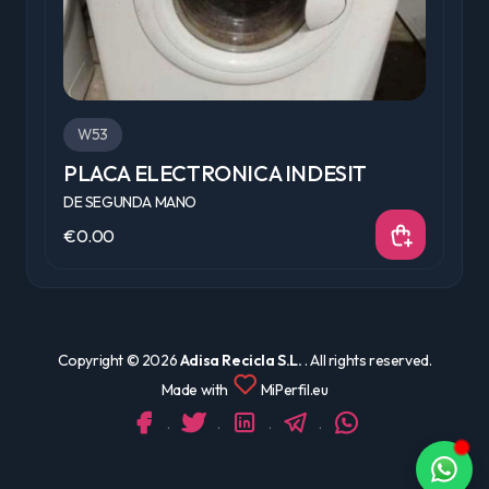
W53
PLACA ELECTRONICA INDESIT
P
DE SEGUNDA MANO
D
€0.00
€
Copyright ©
2026
Adisa Recicla S.L.
. All rights reserved.
Made with
MiPerfil.eu