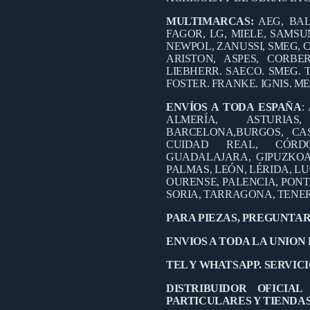
MULTIMARCAS:
AEG, BAL
FAGOR, LG, MIELE, SAMSUN
NEWPOL, ZANUSSI, SMEG, C
ARISTON, ASPES, CORB
LIEBHERR. SAECO. SMEG. 
FOSTER. FRANKE. IGNIS. M
ENVÍOS A TODA ESPAÑA
:
ALMERÍA, ASTURIA
BARCELONA,
BURGOS, CA
CUIDAD REAL, CÓRD
GUADALAJARA, GIPUZKOA,
PALMAS, LEÓN, LÉRIDA, L
OURENSE, PALENCIA, PON
SORIA, TARRAGONA, TENER
PARA PIEZAS, PREGUNTAR
ENVIOS A TODA LA UNION
TEL Y WHATSAPP. SERVICIO
DISTRIBUIDOR OFICIA
PARTICULARES Y TIENDA