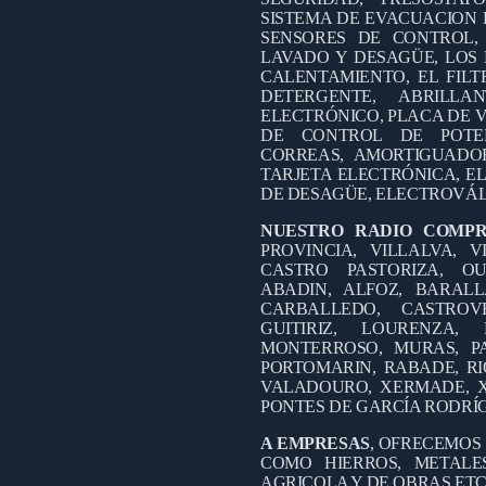
SISTEMA DE EVACUACION 
SENSORES DE CONTROL,
LAVADO Y DESAGÜE, LOS 
CALENTAMIENTO, EL FILT
DETERGENTE, ABRILL
ELECTRÓNICO, PLACA DE V
DE CONTROL DE POTEN
CORREAS, AMORTIGUADO
TARJETA ELECTRÓNICA, EL
DE DESAGÜE, ELECTROVÁL
NUESTRO RADIO COMP
PROVINCIA, VILLALVA, V
CASTRO PASTORIZA, OU
ABADIN, ALFOZ, BARALL
CARBALLEDO, CASTROV
GUITIRIZ, LOURENZA
MONTERROSO, MURAS, PA
PORTOMARIN, RABADE, RI
VALADOURO, XERMADE, X
PONTES DE GARCÍA RODRÍ
A EMPRESAS
, OFRECEMOS
COMO HIERROS, METALES
AGRICOLA Y DE OBRAS ETC