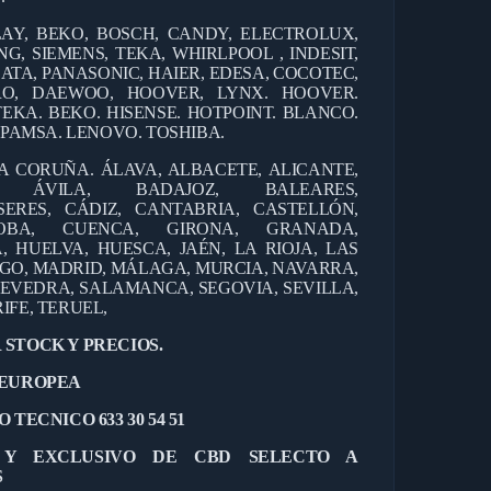
AY, BEKO, BOSCH, CANDY, ELECTROLUX,
G, SIEMENS, TEKA, WHIRLPOOL , INDESIT,
ATA, PANASONIC, HAIER, EDESA, COCOTEC,
ERO, DAEWOO, HOOVER, LYNX. HOOVER.
TEKA. BEKO. HISENSE. HOTPOINT. BLANCO.
EPAMSA. LENOVO. TOSHIBA.
 A CORUÑA. ÁLAVA, ALBACETE, ALICANTE,
S, ÁVILA, BAD
AJOZ, BALEARES,
SERES, CÁDIZ, CANTABRIA, CA
STELLÓN,
OBA, CUENCA, GIRONA, GRANADA,
 HUELVA, HUESCA, JAÉN, LA RIOJA, LAS
UGO, MADRID, MÁLAGA, MURCIA, NAVARRA,
TEVEDRA, SALAMANCA, SEGOVIA, SEVILLA,
IFE, TERUEL,
 STOCK Y PRECIOS.
 EUROPEA
 TECNICO 633 30 54 51
L Y EXCLUSIVO DE CBD SELECTO A
S