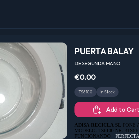
PUERTA BALAY
DE SEGUNDA MANO
€0.00
TS6100
In Stock
Add to Car
ADISA RECICLA SL
PONE A
MODELO: TS6100 NR: 3TS61
FUNCIONANDO
PERFECT