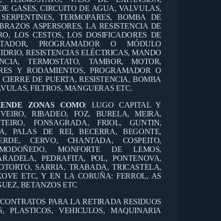
DE GASES, CIRCUITO DE AGUA, VALVULAS,
 SERPENTINES, TERMOPARES, BOMBA DE
BRAZOS ASPERSORES, LA RESISTENCIA DE
RO, LOS CESTOS, LOS DOSIFICADORES DE
ANTADOR, PROGRAMADOR O MÓDULO
IDRIO, RESISTENCIAS ELÉCTRICAS, MANDO
CIA, TERMOSTATO, TAMBOR, MOTOR,
RES Y RODAMIENTOS, PROGRAMADOR O
 CIERRE DE PUERTA, RESISTENCIA, BOMBA
VULAS, FILTROS, MANGUERAS ETC.
RENDE ZONAS COMO
: LUGO CAPITAL Y
IVEIRO, RIBADEO, FOZ, BURELA, MEIRA,
TEIRO, FONSAGRADA, FRIOL, GUNTIN,
A, PALAS DE REI, BECERRA, BEGONTE,
ERDE, CERVO, CHANTADA, COSPEITO,
, MODOÑEDO, MONFORTE DE LEMOS,
RADELA, PEDRAFITA, POL, PONTENOVA,
OTORTO, SARRIA, TRABADA, TRICASTELA,
OVE ETC, Y EN LA CORUÑA: FERROL, AS
GUEZ, BETANZOS ETC
 CONTRATOS PARA LA RETIRADA RESIDUOS
, PLASTICOS, VEHICULOS, MAQUINARIA
.