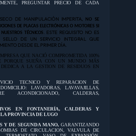
AMENTE, PREGUNTAR PRECIO DE CADA
NSECO DE MANIPULACIÓN IMPERITA,
NO SE
CIONES DE PLACAS ELECTRÓNICAS O MOTORES SI
. ESTE REQUISITO NO ES
 NUESTROS TÉCNICOS
L SELLO DE UN SERVICIO INTEGRAL QUE
IENTO DESDE EL PRIMER DÍA.
MPRESA QUE NACIÓ COMPROMETIDA 100%
TE PORQUE SUEÑA CON UN MUNDO MÁS
E DEDICA A LA GESTION DE RESIDUOS EN
RVICIO TECNICO Y REPARACION DE
OMICILIO: LAVADORAS, LAVAVAJILLAS,
IRE ACONDICIONADO, CALDERAS,
TIVOS EN FONTANERÍA, CALDERAS Y
LA PROVINCIA DE LUGO
S Y DE SEGUNDA MANO,
GARANTIZANDO
OMBAS DE CIRCULACION, VALVULA DE
O, TERMOSTATO, VASO DE EXPANSIÓN,