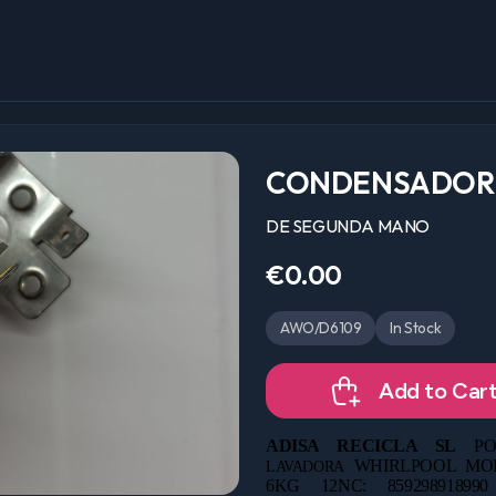
CONDENSADOR
DE SEGUNDA MANO
€0.00
AWO/D6109
In Stock
Add to Car
ADISA RECICLA SL
PO
WHIRLPOOL MO
LAVADORA
6KG 12NC: 85929891899