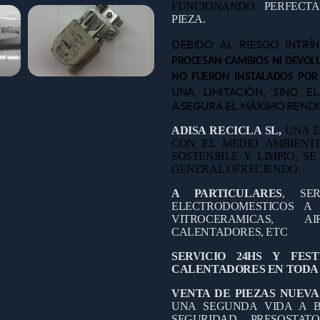
FUNCIONANDO
PERFECT
PIEZA.
DEBIDO AL RIESGO INTRÍ
PROCESAN CAMBIOS NI DEVOLU
NO FUERON INSTALADOS POR
UNA LIMITACIÓN, SINO E
ASEGURA EL MÁXIMO RENDIM
ADISA RECICLA SL,
UNA E
CON EL MEDIO AMBIEN
SOSTENIBLE Y LIMPIO, S
GENERAL OFRECIENDO:
A PARTICULARES
, SE
ELECTRODOMESTICOS A D
VITROCERAMICAS, A
CALENTADORES, ETC
SERVICIO 24HS Y FES
CALENTADORES EN TODA 
VENTA DE PIEZAS NUEVA
UNA SEGUNDA VIDA A B
SEGURIDAD, PRESOSTAT