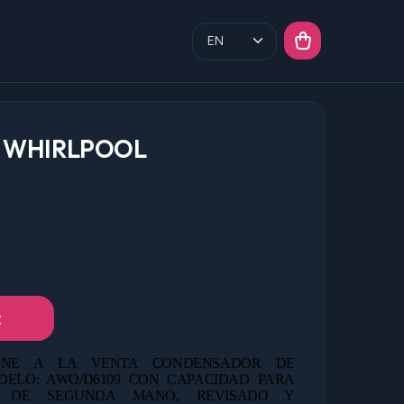
 WHIRLPOOL
t
NE A LA VENTA CONDENSADOR DE
DELO: AWO/D6109 CON CAPACIDAD PARA
0 DE
SEGUNDA MANO,
REVISADO Y