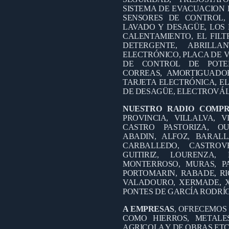
SISTEMA DE EVACUACION 
SENSORES DE CONTROL,
LAVADO Y DESAGÜE, LOS 
CALENTAMIENTO, EL FILT
DETERGENTE, ABRILL
ELECTRÓNICO, PLACA DE V
DE CONTROL DE POTEN
CORREAS, AMORTIGUADO
TARJETA ELECTRÓNICA, EL
DE DESAGÜE, ELECTROVÁL
NUESTRO RADIO COMP
PROVINCIA, VILLALVA, V
CASTRO PASTORIZA, OU
ABADIN, ALFOZ, BARALL
CARBALLEDO, CASTROV
GUITIRIZ, LOURENZA
MONTERROSO, MURAS, PA
PORTOMARIN, RABADE, RI
VALADOURO, XERMADE, X
PONTES DE GARCÍA RODRÍ
A EMPRESAS
, OFRECEMOS
COMO HIERROS, METALES
AGRICOLA Y DE OBRAS ETC