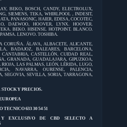
AY, BEKO, BOSCH, CANDY, ELECTROLUX,
G, SIEMENS, TEKA, WHIRLPOOL , INDESIT,
ATA, PANASONIC, HAIER, EDESA, COCOTEC,
ERO, DAEWOO, HOOVER, LYNX. HOOVER.
TEKA. BEKO. HISENSE. HOTPOINT. BLANCO.
EPAMSA. LENOVO. TOSHIBA.
 A CORUÑA. ÁLAVA, ALBACETE, ALICANTE,
ILA, BADAJOZ, BALEARES, BARCELONA,
, CANTABRIA, CASTELLÓN, CUIDAD REAL,
NA, GRANADA, GUADALAJARA, GIPUZKOA,
 RIOJA, LAS PALMAS, LEÓN, LÉRIDA, LUGO,
CIA, NAVARRA, OURENSE, PALENCIA,
 SEGOVIA, SEVILLA, SORIA, TARRAGONA,
 STOCK Y PRECIOS.
 EUROPEA
 TECNICO 633 30 54 51
L Y EXCLUSIVO DE CBD SELECTO A
S