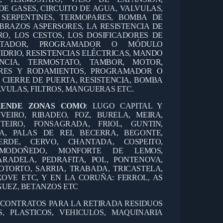
DE GASES, CIRCUITO DE AGUA, VALVULAS,
 SERPENTINES, TERMOPARES, BOMBA DE
BRAZOS ASPERSORES, LA RESISTENCIA DE
RO, LOS CESTOS, LOS DOSIFICADORES DE
ANTADOR, PROGRAMADOR O MÓDULO
IDRIO, RESISTENCIAS ELÉCTRICAS, MANDO
CIA, TERMOSTATO, TAMBOR, MOTOR,
RES Y RODAMIENTOS, PROGRAMADOR O
 CIERRE DE PUERTA, RESISTENCIA, BOMBA
VULAS, FILTROS, MANGUERAS ETC.
RENDE ZONAS COMO
: LUGO CAPITAL Y
IVEIRO, RIBADEO, FOZ, BURELA, MEIRA,
TEIRO, FONSAGRADA, FRIOL, GUNTIN,
A, PALAS DE REI, BECERRA, BEGONTE,
ERDE, CERVO, CHANTADA, COSPEITO,
, MODOÑEDO, MONFORTE DE LEMOS,
RADELA, PEDRAFITA, POL, PONTENOVA,
OTORTO, SARRIA, TRABADA, TRICASTELA,
OVE ETC, Y EN LA CORUÑA: FERROL, AS
GUEZ, BETANZOS ETC
 CONTRATOS PARA LA RETIRADA RESIDUOS
, PLASTICOS, VEHICULOS, MAQUINARIA
.