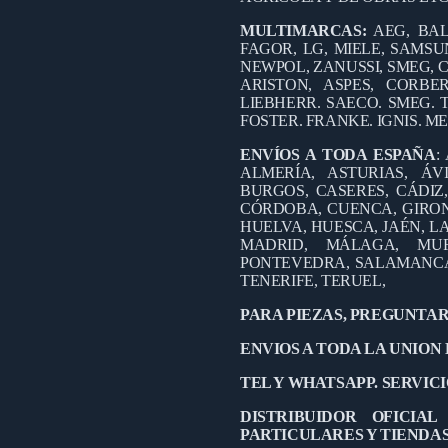
MULTIMARCAS:
AEG, BAL
FAGOR, LG, MIELE, SAMSUN
NEWPOL, ZANUSSI, SMEG, C
ARISTON, ASPES, CORB
LIEBHERR. SAECO. SMEG. 
FOSTER. FRANKE. IGNIS. M
ENVÍOS A TODA ESPAÑA
:
ALMERÍA, ASTURIAS, ÁV
BURGOS, CASERES, CÁDIZ
CÓRDOBA, CUENCA, GIRO
HUELVA, HUESCA, JAÉN, LA
MADRID, MÁLAGA, MUR
PONTEVEDRA, SALAMANCA,
TENERIFE, TERUEL,
PARA PIEZAS, PREGUNTAR
ENVIOS A TODA LA UNION
TEL Y WHATSAPP. SERVICIO
DISTRIBUIDOR OFICIA
PARTICULARES Y TIENDA