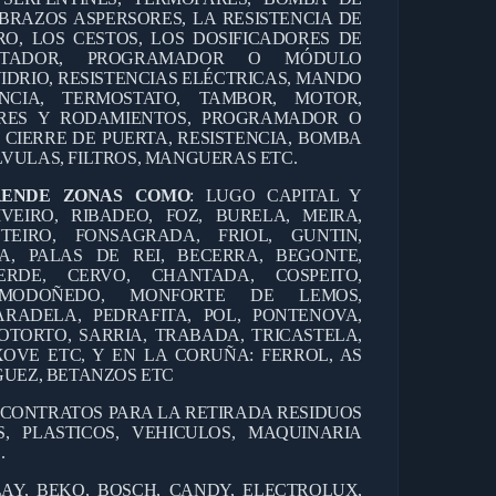
BRAZOS ASPERSORES, LA RESISTENCIA DE
RO, LOS CESTOS, LOS DOSIFICADORES DE
ANTADOR, PROGRAMADOR O MÓDULO
IDRIO, RESISTENCIAS ELÉCTRICAS, MANDO
CIA, TERMOSTATO, TAMBOR, MOTOR,
RES Y RODAMIENTOS, PROGRAMADOR O
 CIERRE DE PUERTA, RESISTENCIA, BOMBA
VULAS, FILTROS, MANGUERAS ETC.
RENDE ZONAS COMO
: LUGO CAPITAL Y
IVEIRO, RIBADEO, FOZ, BURELA, MEIRA,
TEIRO, FONSAGRADA, FRIOL, GUNTIN,
A, PALAS DE REI, BECERRA, BEGONTE,
ERDE, CERVO, CHANTADA, COSPEITO,
, MODOÑEDO, MONFORTE DE LEMOS,
RADELA, PEDRAFITA, POL, PONTENOVA,
OTORTO, SARRIA, TRABADA, TRICASTELA,
OVE ETC, Y EN LA CORUÑA: FERROL, AS
GUEZ, BETANZOS ETC
 CONTRATOS PARA LA RETIRADA RESIDUOS
, PLASTICOS, VEHICULOS, MAQUINARIA
.
AY, BEKO, BOSCH, CANDY, ELECTROLUX,