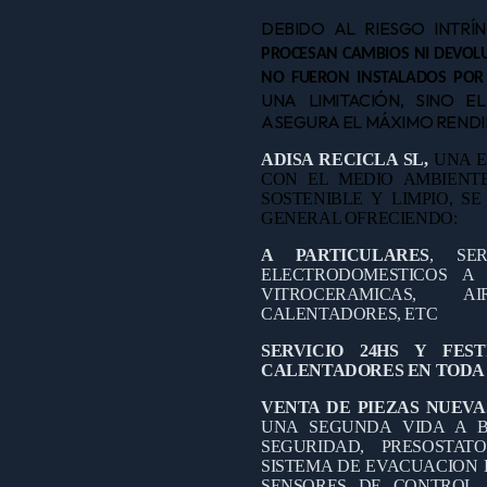
DEBIDO AL RIESGO INTRÍ
PROCESAN CAMBIOS NI DEVOLU
NO FUERON INSTALADOS POR
UNA LIMITACIÓN, SINO E
ASEGURA EL MÁXIMO RENDIM
ADISA RECICLA SL,
UNA E
CON EL MEDIO AMBIEN
SOSTENIBLE Y LIMPIO, S
GENERAL OFRECIENDO:
A PARTICULARES
, SE
ELECTRODOMESTICOS A D
VITROCERAMICAS, A
CALENTADORES, ETC
SERVICIO 24HS Y FES
CALENTADORES EN TODA 
VENTA DE PIEZAS NUEVA
UNA SEGUNDA VIDA A B
SEGURIDAD, PRESOSTAT
SISTEMA DE EVACUACION 
SENSORES DE CONTROL,