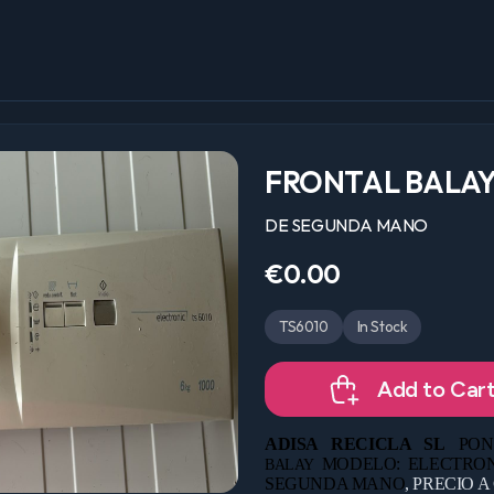
FRONTAL BALA
DE SEGUNDA MANO
€0.00
TS6010
In Stock
Add to Car
ADISA RECICLA SL
PON
MODELO: ELECTRON
BALAY
SEGUNDA MANO
, PRECIO 