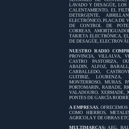
LAVADO Y DESAGÜE, LOS 
CALENTAMIENTO, EL FILT
DETERGENTE, ABRILL
ELECTRÓNICO, PLACA DE V
DE CONTROL DE POTEN
CORREAS, AMORTIGUADO
TARJETA ELECTRÓNICA, EL
DE DESAGÜE, ELECTROVÁL
NUESTRO RADIO COMP
PROVINCIA, VILLALVA, V
CASTRO PASTORIZA, OU
ABADIN, ALFOZ, BARALL
CARBALLEDO, CASTROV
GUITIRIZ, LOURENZA
MONTERROSO, MURAS, PA
PORTOMARIN, RABADE, RI
VALADOURO, XERMADE, X
PONTES DE GARCÍA RODRÍ
A EMPRESAS
, OFRECEMOS
COMO HIERROS, METALES
AGRICOLA Y DE OBRAS ETC
MULTIMARCAS:
AEG, BAL