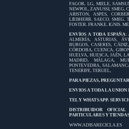
FAGOR, LG, MIELE, SAMSUN
NEWPOL, ZANUSSI, SMEG, C
ARISTON, ASPES, CORB
LIEBHERR. SAECO. SMEG. 
FOSTER. FRANKE. IGNIS. M
ENVÍOS A TODA ESPAÑA
:
ALMERÍA, ASTURIAS, ÁV
BURGOS, CASERES, CÁDIZ
CÓRDOBA, CUENCA, GIRO
HUELVA, HUESCA, JAÉN, LA
MADRID, MÁLAGA, MUR
PONTEVEDRA, SALAMANCA,
TENERIFE, TERUEL,
PARA PIEZAS, PREGUNTAR
ENVIOS A TODA LA UNION
TEL Y WHATSAPP. SERVICIO
DISTRIBUIDOR OFICIA
PARTICULARES Y TIENDA
WWW.ADISARECICLA.ES