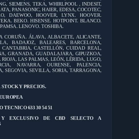
G, SIEMENS, TEKA, WHIRLPOOL , INDESIT,
ATA, PANASONIC, HAIER, EDESA, COCOTEC,
ERO, DAEWOO, HOOVER, LYNX. HOOVER.
TEKA. BEKO. HISENSE. HOTPOINT. BLANCO.
EPAMSA. LENOVO. TOSHIBA.
 A CORUÑA. ÁLAVA, ALBACETE, ALICANTE,
ILA, BADAJOZ, BALEARES, BARCELONA,
, CANTABRIA, CASTELLÓN, CUIDAD REAL,
NA, GRANADA, GUADALAJARA, GIPUZKOA,
 RIOJA, LAS PALMAS, LEÓN, LÉRIDA, LUGO,
CIA, NAVARRA, OURENSE, PALENCIA,
 SEGOVIA, SEVILLA, SORIA, TARRAGONA,
 STOCK Y PRECIOS.
 EUROPEA
 TECNICO 633 30 54 51
L Y EXCLUSIVO DE CBD SELECTO A
S