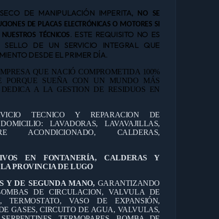
NSECO DE MANIPULACIÓN IMPERITA,
NO SE
CIONES DE PLACAS ELECTRÓNICAS O MOTORES SI
. ESTE REQUISITO NO ES
 NUESTROS TÉCNICOS
L SELLO DE UN SERVICIO INTEGRAL QUE
IENTO DESDE EL PRIMER DÍA.
MPRESA QUE NACIÓ COMPROMETIDA 100%
TE PORQUE SUEÑA CON UN MUNDO MÁS
E DEDICA A LA GESTION DE RESIDUOS EN
RVICIO TECNICO Y REPARACION DE
OMICILIO: LAVADORAS, LAVAVAJILLAS,
IRE ACONDICIONADO, CALDERAS,
TIVOS EN FONTANERÍA, CALDERAS Y
LA PROVINCIA DE LUGO
S Y DE SEGUNDA MANO,
GARANTIZANDO
OMBAS DE CIRCULACION, VALVULA DE
O, TERMOSTATO, VASO DE EXPANSIÓN,
DE GASES, CIRCUITO DE AGUA, VALVULAS,
 SERPENTINES, TERMOPARES, BOMBA DE