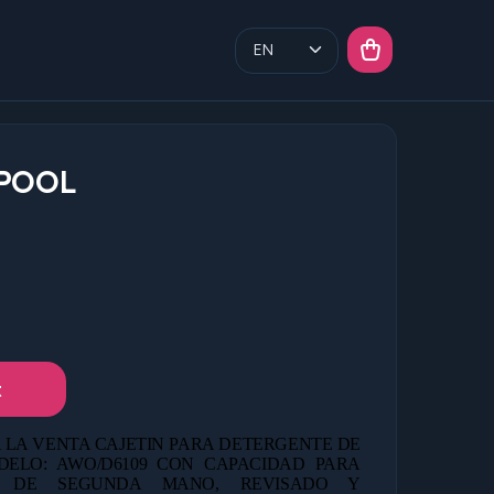
LPOOL
t
 LA VENTA CAJETIN PARA DETERGENTE DE
ELO: AWO/D6109 CON CAPACIDAD PARA
0 DE
SEGUNDA MANO, REVISADO Y