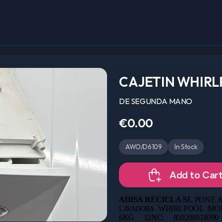
CAJETIN WHIR
DE SEGUNDA MANO
€0.00
AWO/D6109
In Stock
Add to Car
ADISA RECICLA SL
PONE A
WHIRLPOOL MOD
LAVADORA
6KG 12NC: 85929891899