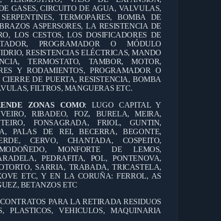
DE GASES, CIRCUITO DE AGUA, VALVULAS,
 SERPENTINES, TERMOPARES, BOMBA DE
BRAZOS ASPERSORES, LA RESISTENCIA DE
RO, LOS CESTOS, LOS DOSIFICADORES DE
ANTADOR, PROGRAMADOR O MÓDULO
IDRIO, RESISTENCIAS ELÉCTRICAS, MANDO
CIA, TERMOSTATO, TAMBOR, MOTOR,
RES Y RODAMIENTOS, PROGRAMADOR O
 CIERRE DE PUERTA, RESISTENCIA, BOMBA
VULAS, FILTROS, MANGUERAS ETC.
RENDE ZONAS COMO
: LUGO CAPITAL Y
IVEIRO, RIBADEO, FOZ, BURELA, MEIRA,
TEIRO, FONSAGRADA, FRIOL, GUNTIN,
A, PALAS DE REI, BECERRA, BEGONTE,
ERDE, CERVO, CHANTADA, COSPEITO,
, MODOÑEDO, MONFORTE DE LEMOS,
RADELA, PEDRAFITA, POL, PONTENOVA,
OTORTO, SARRIA, TRABADA, TRICASTELA,
OVE ETC, Y EN LA CORUÑA: FERROL, AS
GUEZ, BETANZOS ETC
 CONTRATOS PARA LA RETIRADA RESIDUOS
, PLASTICOS, VEHICULOS, MAQUINARIA
.