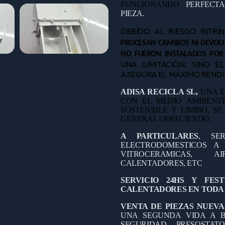
FUNCIONANDO
PERFECT
PIEZA.
DEBIDO AL RIESGO INTRÍ
PROCESAN CAMBIOS NI DEVOLU
NO FUERON INSTALADOS POR
UNA LIMITACIÓN, SINO E
ASEGURA EL MÁXIMO RENDIM
ADISA RECICLA SL,
UNA E
CON EL MEDIO AMBIEN
SOSTENIBLE Y LIMPIO, S
GENERAL OFRECIENDO:
A PARTICULARES
, SE
ELECTRODOMESTICOS A D
VITROCERAMICAS, A
CALENTADORES, ETC
SERVICIO 24HS Y FES
CALENTADORES EN TODA 
VENTA DE PIEZAS NUEVA
UNA SEGUNDA VIDA A B
SEGURIDAD, PRESOSTAT