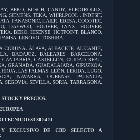
AY, BEKO, BOSCH, CANDY, ELECTROLUX,
G, SIEMENS, TEKA, WHIRLPOOL , INDESIT,
ATA, PANASONIC, HAIER, EDESA, COCOTEC,
ERO, DAEWOO, HOOVER, LYNX. HOOVER.
TEKA. BEKO. HISENSE. HOTPOINT. BLANCO.
EPAMSA. LENOVO. TOSHIBA.
 A CORUÑA. ÁLAVA, ALBACETE, ALICANTE,
ILA, BADAJOZ, BALEARES, BARCELONA,
, CANTABRIA, CASTELLÓN, CUIDAD REAL,
NA, GRANADA, GUADALAJARA, GIPUZKOA,
 RIOJA, LAS PALMAS, LEÓN, LÉRIDA, LUGO,
CIA, NAVARRA, OURENSE, PALENCIA,
 SEGOVIA, SEVILLA, SORIA, TARRAGONA,
 STOCK Y PRECIOS.
 EUROPEA
 TECNICO 633 30 54 51
L Y EXCLUSIVO DE CBD SELECTO A
S