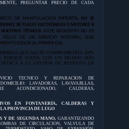
AMENTE, PREGUNTAR PRECIO DE CADA
NSECO DE MANIPULACIÓN IMPERITA,
NO SE
CIONES DE PLACAS ELECTRÓNICAS O MOTORES SI
. ESTE REQUISITO NO ES
 NUESTROS TÉCNICOS
L SELLO DE UN SERVICIO INTEGRAL QUE
IENTO DESDE EL PRIMER DÍA.
MPRESA QUE NACIÓ COMPROMETIDA 100%
TE PORQUE SUEÑA CON UN MUNDO MÁS
E DEDICA A LA GESTION DE RESIDUOS EN
RVICIO TECNICO Y REPARACION DE
OMICILIO: LAVADORAS, LAVAVAJILLAS,
IRE ACONDICIONADO, CALDERAS,
TIVOS EN FONTANERÍA, CALDERAS Y
LA PROVINCIA DE LUGO
S Y DE SEGUNDA MANO,
GARANTIZANDO
OMBAS DE CIRCULACION, VALVULA DE
O, TERMOSTATO, VASO DE EXPANSIÓN,