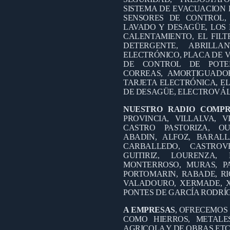
SISTEMA DE EVACUACION 
SENSORES DE CONTROL,
LAVADO Y DESAGÜE, LOS 
CALENTAMIENTO, EL FILT
DETERGENTE, ABRILL
ELECTRÓNICO, PLACA DE V
DE CONTROL DE POTEN
CORREAS, AMORTIGUADO
TARJETA ELECTRÓNICA, EL
DE DESAGÜE, ELECTROVÁL
NUESTRO RADIO COMP
PROVINCIA, VILLALVA, V
CASTRO PASTORIZA, OU
ABADIN, ALFOZ, BARALL
CARBALLEDO, CASTROV
GUITIRIZ, LOURENZA
MONTERROSO, MURAS, PA
PORTOMARIN, RABADE, RI
VALADOURO, XERMADE, X
PONTES DE GARCÍA RODRÍ
A EMPRESAS
, OFRECEMOS
COMO HIERROS, METALES
AGRICOLA Y DE OBRAS ETC