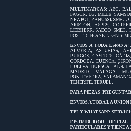
MULTIMARCAS:
AEG, BAL
FAGOR, LG, MIELE, SAMSUN
NEWPOL, ZANUSSI, SMEG, C
ARISTON, ASPES, CORB
LIEBHERR. SAECO. SMEG. 
FOSTER. FRANKE. IGNIS. M
ENVÍOS A TODA ESPAÑA
:
ALMERÍA, ASTURIAS, ÁV
BURGOS, CASERES, CÁDIZ
CÓRDOBA, CUENCA, GIRO
HUELVA, HUESCA, JAÉN, LA
MADRID, MÁLAGA, MUR
PONTEVEDRA, SALAMANCA,
TENERIFE, TERUEL,
PARA PIEZAS, PREGUNTAR
ENVIOS A TODA LA UNION
TEL Y WHATSAPP. SERVICIO
DISTRIBUIDOR OFICIA
PARTICULARES Y TIENDA