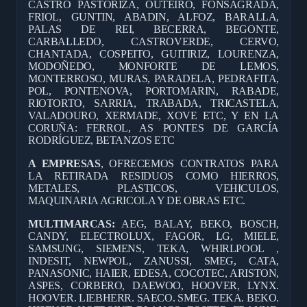
CASTRO PASTORIZA, OUTEIRO, FONSAGRADA,
FRIOL, GUNTIN, ABADIN, ALFOZ, BARALLA,
PALAS DE REI, BECERRA, BEGONTE,
CARBALLEDO, CASTROVERDE, CERVO,
CHANTADA, COSPEITO, GUITIRIZ, LOURENZA,
MODOÑEDO, MONFORTE DE LEMOS,
MONTERROSO, MURAS, PARADELA, PEDRAFITA,
POL, PONTENOVA, PORTOMARIN, RABADE,
RIOTORTO, SARRIA, TRABADA, TRICASTELA,
VALADOURO, XERMADE, XOVE ETC, Y EN LA
CORUÑA: FERROL, AS PONTES DE GARCÍA
RODRÍGUEZ, BETANZOS ETC
A EMPRESAS
, OFRECEMOS CONTRATOS PARA
LA RETIRADA RESIDUOS COMO HIERROS,
METALES, PLASTICOS, VEHICULOS,
MAQUINARIA AGRICOLA Y DE OBRAS ETC.
MULTIMARCAS:
AEG, BALAY, BEKO, BOSCH,
CANDY, ELECTROLUX, FAGOR, LG, MIELE,
SAMSUNG, SIEMENS, TEKA, WHIRLPOOL ,
INDESIT, NEWPOL, ZANUSSI, SMEG, CATA,
PANASONIC, HAIER, EDESA, COCOTEC, ARISTON,
ASPES, CORBERO, DAEWOO, HOOVER, LYNX.
HOOVER. LIEBHERR. SAECO. SMEG. TEKA. BEKO.