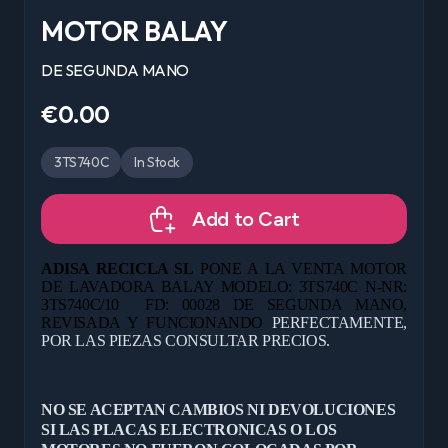
MOTOR BALAY
DE SEGUNDA MANO
€0.00
3TS740C
In Stock
Add to Cart
ADISA RECICLA SL
PONE A LA VENTA MOTOR
DE LAVADORA BALAY MODELO: 3TS740C N-NR:
3TS740C/10
FD: 00028 DE
SEGUNDA MANO,
REVISADA Y FUNCIONANDO
PERFECTAMENTE,
POR LAS PIEZAS CONSULTAR PRECIOS.
NO SE ACEPTAN CAMBIOS NI DEVOLUCIONES
SI LAS PLACAS ELECTRONICAS O LOS