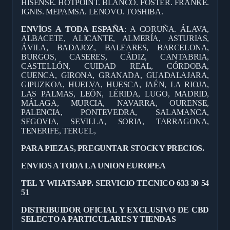
HISENSE. HOTPOINT. BLANCO. FOSTER. FRANKE.
IGNIS. MEPAMSA. LENOVO. TOSHIBA.
ENVÍOS A TODA ESPAÑA
: A CORUÑA. ÁLAVA,
ALBACETE, ALICANTE, ALMERÍA, ASTURIAS,
ÁVILA, BADAJOZ, BALEARES, BARCELONA,
BURGOS, CASERES, CÁDIZ, CANTABRIA,
CASTELLÓN, CUIDAD REAL, CÓRDOBA,
CUENCA, GIRONA, GRANADA, GUADALAJARA,
GIPUZKOA, HUELVA, HUESCA, JAÉN, LA RIOJA,
LAS PALMAS, LEÓN, LÉRIDA, LUGO, MADRID,
MÁLAGA, MURCIA, NAVARRA, OURENSE,
PALENCIA, PONTEVEDRA, SALAMANCA,
SEGOVIA, SEVILLA, SORIA, TARRAGONA,
TENERIFE, TERUEL,
PARA PIEZAS, PREGUNTAR STOCK Y PRECIOS.
ENVIOS A TODA LA UNION EUROPEA
TEL Y WHATSAPP. SERVICIO TECNICO 633 30 54
51
DISTRIBUIDOR OFICIAL Y EXCLUSIVO DE CBD
SELECTO A PARTICULARES Y TIENDAS