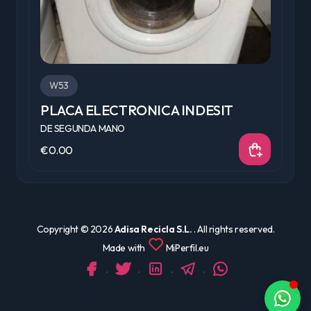
W53
PLACA ELECTRONICA INDESIT
P
DE SEGUNDA MANO
D
€0.00
€
Copyright ©
2026
Adisa Recicla S.L.
. All rights reserved.
Made with
MiPerfil.eu