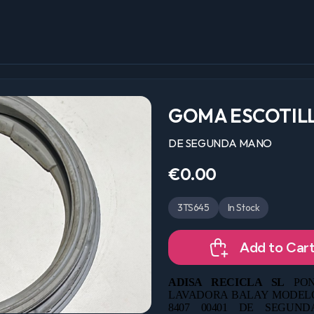
GOMA ESCOTILL
DE SEGUNDA MANO
€0.00
3TS645
In Stock
Add to Car
ADISA RECICLA SL
PON
LAVADORA BALAY MODELO: T
8407 00401 DE
SEGUNDA