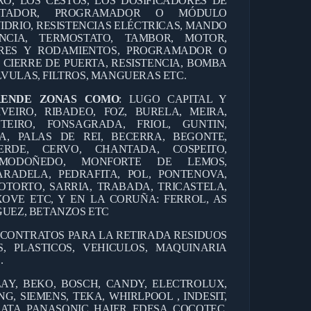
RO, LOS CESTOS, LOS DOSIFICADORES DE
ANTADOR, PROGRAMADOR O MÓDULO
IDRIO, RESISTENCIAS ELÉCTRICAS, MANDO
CIA, TERMOSTATO, TAMBOR, MOTOR,
RES Y RODAMIENTOS, PROGRAMADOR O
 CIERRE DE PUERTA, RESISTENCIA, BOMBA
VULAS, FILTROS, MANGUERAS ETC.
RENDE ZONAS COMO
: LUGO CAPITAL Y
IVEIRO, RIBADEO, FOZ, BURELA, MEIRA,
TEIRO, FONSAGRADA, FRIOL, GUNTIN,
A, PALAS DE REI, BECERRA, BEGONTE,
ERDE, CERVO, CHANTADA, COSPEITO,
, MODOÑEDO, MONFORTE DE LEMOS,
RADELA, PEDRAFITA, POL, PONTENOVA,
OTORTO, SARRIA, TRABADA, TRICASTELA,
OVE ETC, Y EN LA CORUÑA: FERROL, AS
GUEZ, BETANZOS ETC
 CONTRATOS PARA LA RETIRADA RESIDUOS
, PLASTICOS, VEHICULOS, MAQUINARIA
.
AY, BEKO, BOSCH, CANDY, ELECTROLUX,
G, SIEMENS, TEKA, WHIRLPOOL , INDESIT,
ATA, PANASONIC, HAIER, EDESA, COCOTEC,