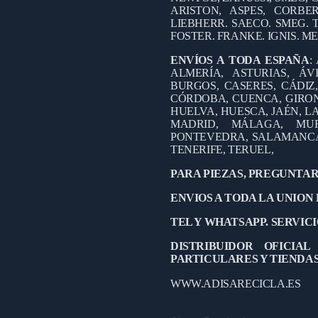
ARISTON, ASPES, CORB
LIEBHERR. SAECO. SMEG. 
FOSTER. FRANKE. IGNIS. M
ENVÍOS A TODA ESPAÑA
:
ALMERÍA, ASTURIAS, ÁV
BURGOS, CASERES, CÁDIZ
CÓRDOBA, CUENCA, GIRO
HUELVA, HUESCA, JAÉN, LA
MADRID, MÁLAGA, MUR
PONTEVEDRA, SALAMANCA,
TENERIFE, TERUEL,
PARA PIEZAS, PREGUNTAR
ENVIOS A TODA LA UNION
TEL Y WHATSAPP. SERVICIO
DISTRIBUIDOR OFICIA
PARTICULARES Y TIENDA
WWW.ADISARECICLA.ES