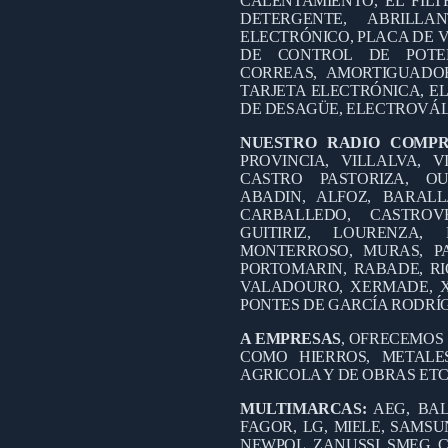
CALENTAMIENTO, EL FILT
DETERGENTE, ABRILL
ELECTRÓNICO, PLACA DE V
DE CONTROL DE POTEN
CORREAS, AMORTIGUADO
TARJETA ELECTRÓNICA, EL
DE DESAGÜE, ELECTROVÁL
NUESTRO RADIO COMP
PROVINCIA, VILLALVA, V
CASTRO PASTORIZA, OU
ABADIN, ALFOZ, BARALL
CARBALLEDO, CASTROV
GUITIRIZ, LOURENZA
MONTERROSO, MURAS, PA
PORTOMARIN, RABADE, RI
VALADOURO, XERMADE, X
PONTES DE GARCÍA RODRÍ
A EMPRESAS
, OFRECEMOS
COMO HIERROS, METALES
AGRICOLA Y DE OBRAS ETC
MULTIMARCAS:
AEG, BAL
FAGOR, LG, MIELE, SAMSUN
NEWPOL, ZANUSSI, SMEG, C