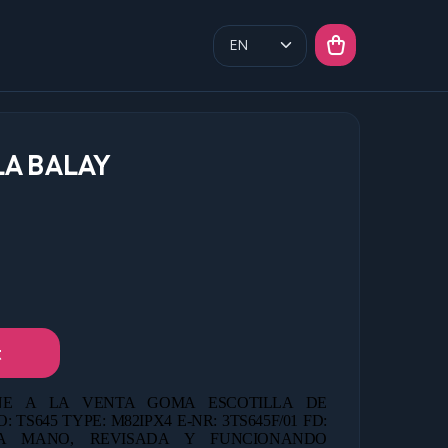
A BALAY
t
E A LA VENTA GOMA ESCOTILLA DE
S645 TYPE: M82IPX4 E-NR: 3TS645F/01 FD:
 MANO, REVISADA Y FUNCIONANDO