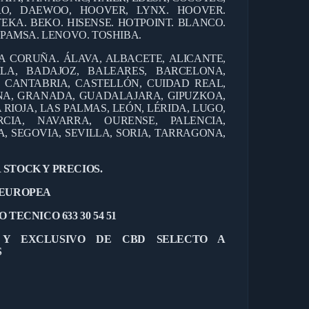
ERO, DAEWOO, HOOVER, LYNX. HOOVER.
TEKA. BEKO. HISENSE. HOTPOINT. BLANCO.
EPAMSA. LENOVO. TOSHIBA.
 A CORUÑA. ÁLAVA, ALBACETE, ALICANTE,
ILA, BADAJOZ, BALEARES, BARCELONA,
, CANTABRIA, CASTELLÓN, CUIDAD REAL,
NA, GRANADA, GUADALAJARA, GIPUZKOA,
 RIOJA, LAS PALMAS, LEÓN, LÉRIDA, LUGO,
CIA, NAVARRA, OURENSE, PALENCIA,
 SEGOVIA, SEVILLA, SORIA, TARRAGONA,
 STOCK Y PRECIOS.
 EUROPEA
 TECNICO 633 30 54 51
L Y EXCLUSIVO DE CBD SELECTO A
S