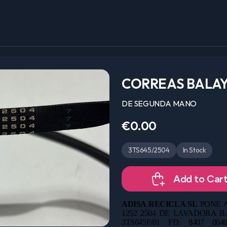
CORREAS BALA
DE SEGUNDA MANO
€0.00
3TS645/2504
In Stock
Add to Car
ADISA RECICLA SL
PONE A
1252 2504 DE LAVADORA B
3TS645F/01 FD: 8407 00