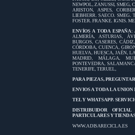
NEWPOL, ZANUSSI, SMEG, C
ARISTON, ASPES, CORB
LIEBHERR. SAECO. SMEG. 
FOSTER. FRANKE. IGNIS. M
ENVÍOS A TODA ESPAÑA
:
ALMERÍA, ASTURIAS, ÁV
BURGOS, CASERES, CÁDIZ
CÓRDOBA, CUENCA, GIRO
HUELVA, HUESCA, JAÉN, LA
MADRID, MÁLAGA, MUR
PONTEVEDRA, SALAMANCA,
TENERIFE, TERUEL,
PARA PIEZAS, PREGUNTAR
ENVIOS A TODA LA UNION
TEL Y WHATSAPP. SERVICIO
DISTRIBUIDOR OFICIA
PARTICULARES Y TIENDA
WWW.ADISARECICLA.ES