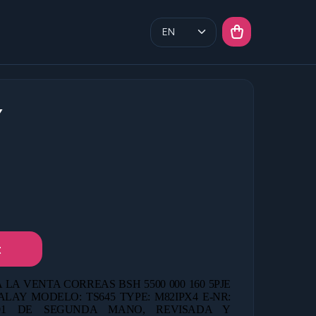
Y
t
 LA VENTA CORREAS BSH 5500 000 160 5PJE
ALAY MODELO: TS645 TYPE: M82IPX4 E-NR:
401 DE
SEGUNDA MANO, REVISADA Y