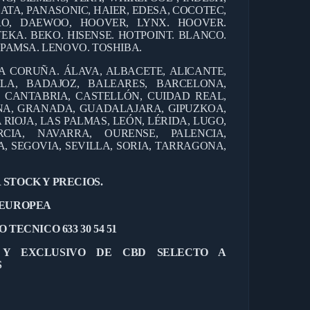
ATA, PANASONIC, HAIER, EDESA, COCOTEC,
ERO, DAEWOO, HOOVER, LYNX. HOOVER.
TEKA. BEKO. HISENSE. HOTPOINT. BLANCO.
EPAMSA. LENOVO. TOSHIBA.
 A CORUÑA. ÁLAVA, ALBACETE, ALICANTE,
ILA, BADAJOZ, BALEARES, BARCELONA,
, CANTABRIA, CASTELLÓN, CUIDAD REAL,
NA, GRANADA, GUADALAJARA, GIPUZKOA,
 RIOJA, LAS PALMAS, LEÓN, LÉRIDA, LUGO,
CIA, NAVARRA, OURENSE, PALENCIA,
 SEGOVIA, SEVILLA, SORIA, TARRAGONA,
 STOCK Y PRECIOS.
 EUROPEA
 TECNICO 633 30 54 51
L Y EXCLUSIVO DE CBD SELECTO A
S