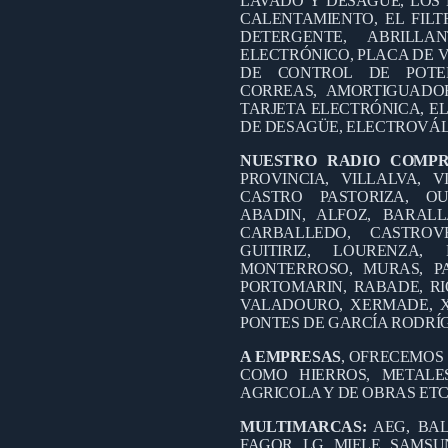
LAVADO Y DESAGÜE, LOS 
CALENTAMIENTO, EL FILT
DETERGENTE, ABRILL
ELECTRÓNICO, PLACA DE V
DE CONTROL DE POTEN
CORREAS, AMORTIGUADO
TARJETA ELECTRÓNICA, EL
DE DESAGÜE, ELECTROVÁL
NUESTRO RADIO COMP
PROVINCIA, VILLALVA, V
CASTRO PASTORIZA, OU
ABADIN, ALFOZ, BARALL
CARBALLEDO, CASTROV
GUITIRIZ, LOURENZA
MONTERROSO, MURAS, PA
PORTOMARIN, RABADE, RI
VALADOURO, XERMADE, X
PONTES DE GARCÍA RODRÍ
A EMPRESAS
, OFRECEMOS
COMO HIERROS, METALES
AGRICOLA Y DE OBRAS ETC
MULTIMARCAS:
AEG, BAL
FAGOR, LG, MIELE, SAMSUN