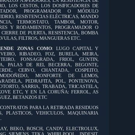
BRAZOS ASPERSORES, LA RESISTENCIA DE
RO, LOS CESTOS, LOS DOSIFICADORES DE
ANTADOR, PROGRAMADOR O MÓDULO
IDRIO, RESISTENCIAS ELÉCTRICAS, MANDO
CIA, TERMOSTATO, TAMBOR, MOTOR,
RES Y RODAMIENTOS, PROGRAMADOR O
 CIERRE DE PUERTA, RESISTENCIA, BOMBA
VULAS, FILTROS, MANGUERAS ETC.
RENDE ZONAS COMO
: LUGO CAPITAL Y
IVEIRO, RIBADEO, FOZ, BURELA, MEIRA,
TEIRO, FONSAGRADA, FRIOL, GUNTIN,
A, PALAS DE REI, BECERRA, BEGONTE,
ERDE, CERVO, CHANTADA, COSPEITO,
, MODOÑEDO, MONFORTE DE LEMOS,
RADELA, PEDRAFITA, POL, PONTENOVA,
OTORTO, SARRIA, TRABADA, TRICASTELA,
OVE ETC, Y EN LA CORUÑA: FERROL, AS
GUEZ, BETANZOS ETC
 CONTRATOS PARA LA RETIRADA RESIDUOS
, PLASTICOS, VEHICULOS, MAQUINARIA
.
AY, BEKO, BOSCH, CANDY, ELECTROLUX,
G, SIEMENS, TEKA, WHIRLPOOL , INDESIT,