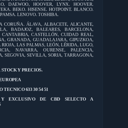
ERO, DAEWOO, HOOVER, LYNX. HOOVER.
TEKA. BEKO. HISENSE. HOTPOINT. BLANCO.
EPAMSA. LENOVO. TOSHIBA.
 A CORUÑA. ÁLAVA, ALBACETE, ALICANTE,
ILA, BADAJOZ, BALEARES, BARCELONA,
, CANTABRIA, CASTELLÓN, CUIDAD REAL,
NA, GRANADA, GUADALAJARA, GIPUZKOA,
 RIOJA, LAS PALMAS, LEÓN, LÉRIDA, LUGO,
CIA, NAVARRA, OURENSE, PALENCIA,
 SEGOVIA, SEVILLA, SORIA, TARRAGONA,
 STOCK Y PRECIOS.
 EUROPEA
 TECNICO 633 30 54 51
L Y EXCLUSIVO DE CBD SELECTO A
S