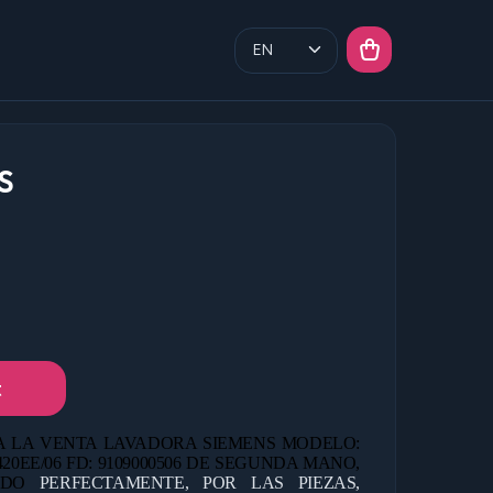
S
t
A LA VENTA LAVADORA SIEMENS MODELO:
EE/06 FD: 9109000506 DE
SEGUNDA MANO,
ANDO
PERFECTAMENTE, POR LAS PIEZAS,