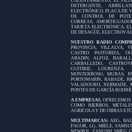
CALENTAMIENTO, EL FILT
DETERGENTE, ABRILL
ELECTRÓNICO, PLACA DE V
DE CONTROL DE POTEN
CORREAS, AMORTIGUADO
TARJETA ELECTRÓNICA, EL
DE DESAGÜE, ELECTROVÁL
NUESTRO RADIO COMP
PROVINCIA, VILLALVA, V
CASTRO PASTORIZA, OU
ABADIN, ALFOZ, BARALL
CARBALLEDO, CASTROV
GUITIRIZ, LOURENZA
MONTERROSO, MURAS, PA
PORTOMARIN, RABADE, RI
VALADOURO, XERMADE, X
PONTES DE GARCÍA RODRÍ
A EMPRESAS
, OFRECEMOS
COMO HIERROS, METALES
AGRICOLA Y DE OBRAS ETC
MULTIMARCAS:
AEG, BAL
FAGOR, LG, MIELE, SAMSUN
NEWPOL, ZANUSSI, SMEG, C