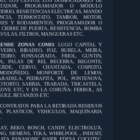
RO, LOS CESTOS, LOS DOSIFICADORES DE
ANTADOR, PROGRAMADOR O MÓDULO
IDRIO, RESISTENCIAS ELÉCTRICAS, MANDO
CIA, TERMOSTATO, TAMBOR, MOTOR,
RES Y RODAMIENTOS, PROGRAMADOR O
 CIERRE DE PUERTA, RESISTENCIA, BOMBA
VULAS, FILTROS, MANGUERAS ETC.
RENDE ZONAS COMO
: LUGO CAPITAL Y
IVEIRO, RIBADEO, FOZ, BURELA, MEIRA,
TEIRO, FONSAGRADA, FRIOL, GUNTIN,
A, PALAS DE REI, BECERRA, BEGONTE,
ERDE, CERVO, CHANTADA, COSPEITO,
, MODOÑEDO, MONFORTE DE LEMOS,
RADELA, PEDRAFITA, POL, PONTENOVA,
OTORTO, SARRIA, TRABADA, TRICASTELA,
OVE ETC, Y EN LA CORUÑA: FERROL, AS
GUEZ, BETANZOS ETC
 CONTRATOS PARA LA RETIRADA RESIDUOS
, PLASTICOS, VEHICULOS, MAQUINARIA
.
AY, BEKO, BOSCH, CANDY, ELECTROLUX,
G, SIEMENS, TEKA, WHIRLPOOL , INDESIT,
ATA, PANASONIC, HAIER, EDESA, COCOTEC,