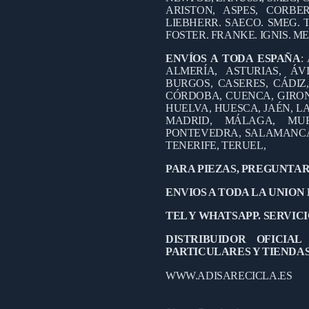
ARISTON, ASPES, CORB
LIEBHERR. SAECO. SMEG. 
FOSTER. FRANKE. IGNIS. M
ENVÍOS A TODA ESPAÑA
:
ALMERÍA, ASTURIAS, ÁV
BURGOS, CASERES, CÁDIZ
CÓRDOBA, CUENCA, GIRO
HUELVA, HUESCA, JAÉN, LA
MADRID, MÁLAGA, MUR
PONTEVEDRA, SALAMANCA,
TENERIFE, TERUEL,
PARA PIEZAS, PREGUNTAR
ENVIOS A TODA LA UNION
TEL Y WHATSAPP. SERVICIO
DISTRIBUIDOR OFICIA
PARTICULARES Y TIENDA
WWW.ADISARECICLA.ES