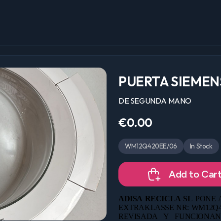
PUERTA SIEMEN
DE SEGUNDA MANO
€0.00
WM12Q420EE/06
In Stock
Add to Car
ADISA RECICLA SL
PONE 
EXTRAKLASSE NR: WM12Q420
REVISADA Y FUNCION