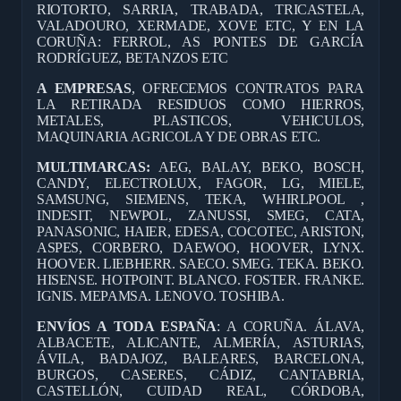
RIOTORTO, SARRIA, TRABADA, TRICASTELA,
VALADOURO, XERMADE, XOVE ETC, Y EN LA
CORUÑA: FERROL, AS PONTES DE GARCÍA
RODRÍGUEZ, BETANZOS ETC
A EMPRESAS
, OFRECEMOS CONTRATOS PARA
LA RETIRADA RESIDUOS COMO HIERROS,
METALES, PLASTICOS, VEHICULOS,
MAQUINARIA AGRICOLA Y DE OBRAS ETC.
MULTIMARCAS:
AEG, BALAY, BEKO, BOSCH,
CANDY, ELECTROLUX, FAGOR, LG, MIELE,
SAMSUNG, SIEMENS, TEKA, WHIRLPOOL ,
INDESIT, NEWPOL, ZANUSSI, SMEG, CATA,
PANASONIC, HAIER, EDESA, COCOTEC, ARISTON,
ASPES, CORBERO, DAEWOO, HOOVER, LYNX.
HOOVER. LIEBHERR. SAECO. SMEG. TEKA. BEKO.
HISENSE. HOTPOINT. BLANCO. FOSTER. FRANKE.
IGNIS. MEPAMSA. LENOVO. TOSHIBA.
ENVÍOS A TODA ESPAÑA
: A CORUÑA. ÁLAVA,
ALBACETE, ALICANTE, ALMERÍA, ASTURIAS,
ÁVILA, BADAJOZ, BALEARES, BARCELONA,
BURGOS, CASERES, CÁDIZ, CANTABRIA,
CASTELLÓN, CUIDAD REAL, CÓRDOBA,