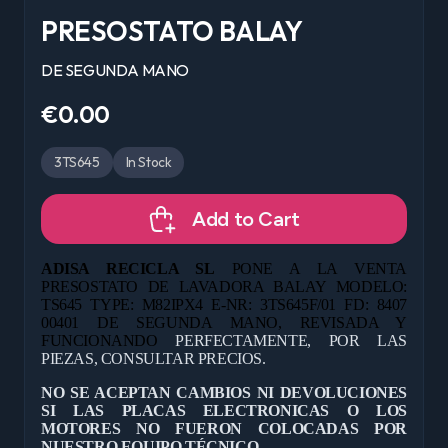
PRESOSTATO BALAY
DE SEGUNDA MANO
€0.00
3TS645
In Stock
Add to Cart
ADISA RECICLA SL
PONE A LA VENTA
PRESOSTATO DE LAVADORA BALAY MODELO:
TS645 TYPE: M82IPX4 E-NR: 3TS645F/01 FD: 8407
00401 DE
SEGUNDA MANO, REVISADA Y
FUNCIONANDO
PERFECTAMENTE, POR LAS
PIEZAS, CONSULTAR PRECIOS.
NO SE ACEPTAN CAMBIOS NI DEVOLUCIONES
SI LAS PLACAS ELECTRONICAS O LOS
MOTORES NO FUERON COLOCADAS POR
NUESTRO EQUIPO TÉCNICO.