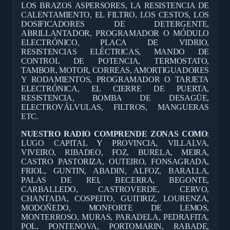
LOS BRAZOS ASPERSORES, LA RESISTENCIA DE
CALENTAMIENTO, EL FILTRO, LOS CESTOS, LOS
DOSIFICADORES DE DETERGENTE,
ABRILLANTADOR, PROGRAMADOR O MÓDULO
ELECTRÓNICO, PLACA DE VIDRIO,
RESISTENCIAS ELÉCTRICAS, MANDO DE
CONTROL DE POTENCIA, TERMOSTATO,
TAMBOR, MOTOR, CORREAS, AMORTIGUADORES
Y RODAMIENTOS, PROGRAMADOR O TARJETA
ELECTRÓNICA, EL CIERRE DE PUERTA,
RESISTENCIA, BOMBA DE DESAGÜE,
ELECTROVÁLVULAS, FILTROS, MANGUERAS
ETC.
NUESTRO RADIO COMPRENDE ZONAS COMO
:
LUGO CAPITAL Y PROVINCIA, VILLALVA,
VIVEIRO, RIBADEO, FOZ, BURELA, MEIRA,
CASTRO PASTORIZA, OUTEIRO, FONSAGRADA,
FRIOL, GUNTIN, ABADIN, ALFOZ, BARALLA,
PALAS DE REI, BECERRA, BEGONTE,
CARBALLEDO, CASTROVERDE, CERVO,
CHANTADA, COSPEITO, GUITIRIZ, LOURENZA,
MODOÑEDO, MONFORTE DE LEMOS,
MONTERROSO, MURAS, PARADELA, PEDRAFITA,
POL, PONTENOVA, PORTOMARIN, RABADE,