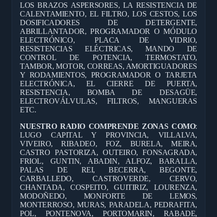
LOS BRAZOS ASPERSORES, LA RESISTENCIA DE
CALENTAMIENTO, EL FILTRO, LOS CESTOS, LOS
DOSIFICADORES DE DETERGENTE,
ABRILLANTADOR, PROGRAMADOR O MÓDULO
ELECTRÓNICO, PLACA DE VIDRIO,
RESISTENCIAS ELÉCTRICAS, MANDO DE
CONTROL DE POTENCIA, TERMOSTATO,
TAMBOR, MOTOR, CORREAS, AMORTIGUADORES
Y RODAMIENTOS, PROGRAMADOR O TARJETA
ELECTRÓNICA, EL CIERRE DE PUERTA,
RESISTENCIA, BOMBA DE DESAGÜE,
ELECTROVÁLVULAS, FILTROS, MANGUERAS
ETC.
NUESTRO RADIO COMPRENDE ZONAS COMO
:
LUGO CAPITAL Y PROVINCIA, VILLALVA,
VIVEIRO, RIBADEO, FOZ, BURELA, MEIRA,
CASTRO PASTORIZA, OUTEIRO, FONSAGRADA,
FRIOL, GUNTIN, ABADIN, ALFOZ, BARALLA,
PALAS DE REI, BECERRA, BEGONTE,
CARBALLEDO, CASTROVERDE, CERVO,
CHANTADA, COSPEITO, GUITIRIZ, LOURENZA,
MODOÑEDO, MONFORTE DE LEMOS,
MONTERROSO, MURAS, PARADELA, PEDRAFITA,
POL, PONTENOVA, PORTOMARIN, RABADE,