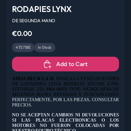
RODAPIES LYNX
DE SEGUNDA MANO
€0.00
4TS718E
In Stock
Add to Cart
ADISA RECICLA SL
PONE A LA VENTA RODAPIES
DE LAVADORA LYNX MODELO: 4TS718E E-NR:
4TS718E/01 FD: 8404 00070 TYPE: WCM2C1IPX4 DE
SEGUNDA MANO, REVISADA Y FUNCIONANDO
PERFECTAMENTE, POR LAS PIEZAS, CONSULTAR
PRECIOS.
NO SE ACEPTAN CAMBIOS NI DEVOLUCIONES
SI LAS PLACAS ELECTRONICAS O LOS
MOTORES NO FUERON COLOCADAS POR
NUESTRO EQUIPO TÉCNICO.