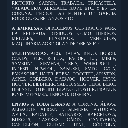
RIOTORTO, SARRIA, TRABADA, TRICASTELA,
VALADOURO, XERMADE, XOVE ETC, Y EN LA
CORUÑA: FERROL, AS PONTES DE GARCÍA
RODRÍGUEZ, BETANZOS ETC
A EMPRESAS
, OFRECEMOS CONTRATOS PARA
LA RETIRADA RESIDUOS COMO HIERROS,
METALES, PLASTICOS, VEHICULOS,
MAQUINARIA AGRICOLA Y DE OBRAS ETC.
MULTIMARCAS:
AEG, BALAY, BEKO, BOSCH,
CANDY, ELECTROLUX, FAGOR, LG, MIELE,
SAMSUNG, SIEMENS, TEKA, WHIRLPOOL ,
INDESIT, NEWPOL, ZANUSSI, SMEG, CATA,
PANASONIC, HAIER, EDESA, COCOTEC, ARISTON,
ASPES, CORBERO, DAEWOO, HOOVER, LYNX.
HOOVER. LIEBHERR. SAECO. SMEG. TEKA. BEKO.
HISENSE. HOTPOINT. BLANCO. FOSTER. FRANKE.
IGNIS. MEPAMSA. LENOVO. TOSHIBA.
ENVÍOS A TODA ESPAÑA
: A CORUÑA. ÁLAVA,
ALBACETE, ALICANTE, ALMERÍA, ASTURIAS,
ÁVILA, BADAJOZ, BALEARES, BARCELONA,
BURGOS, CASERES, CÁDIZ, CANTABRIA,
CASTELLÓN, CUIDAD REAL, CÓRDOBA,