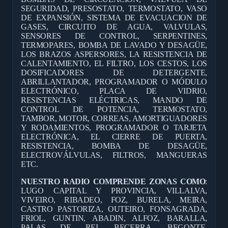
SEGURIDAD, PRESOSTATO, TERMOSTATO, VASO
DE EXPANSIÓN, SISTEMA DE EVACUACION DE
GASES, CIRCUITO DE AGUA, VALVULAS,
SENSORES DE CONTROL, SERPENTINES,
TERMOPARES, BOMBA DE LAVADO Y DESAGÜE,
LOS BRAZOS ASPERSORES, LA RESISTENCIA DE
CALENTAMIENTO, EL FILTRO, LOS CESTOS, LOS
DOSIFICADORES DE DETERGENTE,
ABRILLANTADOR, PROGRAMADOR O MÓDULO
ELECTRÓNICO, PLACA DE VIDRIO,
RESISTENCIAS ELÉCTRICAS, MANDO DE
CONTROL DE POTENCIA, TERMOSTATO,
TAMBOR, MOTOR, CORREAS, AMORTIGUADORES
Y RODAMIENTOS, PROGRAMADOR O TARJETA
ELECTRÓNICA, EL CIERRE DE PUERTA,
RESISTENCIA, BOMBA DE DESAGÜE,
ELECTROVÁLVULAS, FILTROS, MANGUERAS
ETC.
NUESTRO RADIO COMPRENDE ZONAS COMO
:
LUGO CAPITAL Y PROVINCIA, VILLALVA,
VIVEIRO, RIBADEO, FOZ, BURELA, MEIRA,
CASTRO PASTORIZA, OUTEIRO, FONSAGRADA,
FRIOL, GUNTIN, ABADIN, ALFOZ, BARALLA,
PALAS DE REI, BECERRA, BEGONTE,