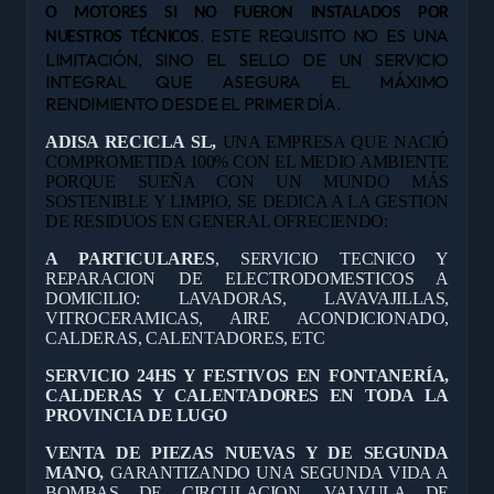
O MOTORES SI NO FUERON INSTALADOS POR
. ESTE REQUISITO NO ES UNA
NUESTROS TÉCNICOS
LIMITACIÓN, SINO EL SELLO DE UN SERVICIO
INTEGRAL QUE ASEGURA EL MÁXIMO
RENDIMIENTO DESDE EL PRIMER DÍA.
ADISA RECICLA SL,
UNA EMPRESA QUE NACIÓ
COMPROMETIDA 100% CON EL MEDIO AMBIENTE
PORQUE SUEÑA CON UN MUNDO MÁS
SOSTENIBLE Y LIMPIO, SE DEDICA A LA GESTION
DE RESIDUOS EN GENERAL OFRECIENDO:
A PARTICULARES
, SERVICIO TECNICO Y
REPARACION DE ELECTRODOMESTICOS A
DOMICILIO: LAVADORAS, LAVAVAJILLAS,
VITROCERAMICAS, AIRE ACONDICIONADO,
CALDERAS, CALENTADORES, ETC
SERVICIO 24HS Y FESTIVOS EN FONTANERÍA,
CALDERAS Y CALENTADORES EN TODA LA
PROVINCIA DE LUGO
VENTA DE PIEZAS NUEVAS Y DE SEGUNDA
MANO,
GARANTIZANDO UNA SEGUNDA VIDA A
BOMBAS DE CIRCULACION, VALVULA DE