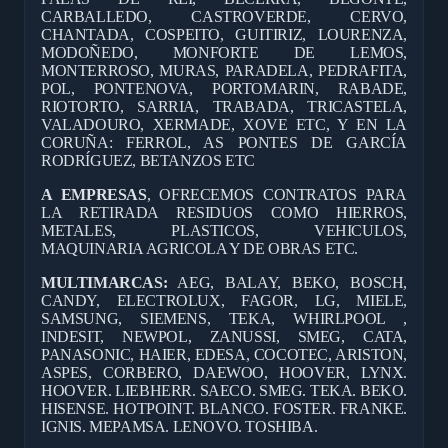
CARBALLEDO, CASTROVERDE, CERVO,
CHANTADA, COSPEITO, GUITIRIZ, LOURENZA,
MODOÑEDO, MONFORTE DE LEMOS,
MONTERROSO, MURAS, PARADELA, PEDRAFITA,
POL, PONTENOVA, PORTOMARIN, RABADE,
RIOTORTO, SARRIA, TRABADA, TRICASTELA,
VALADOURO, XERMADE, XOVE ETC, Y EN LA
CORUÑA: FERROL, AS PONTES DE GARCÍA
RODRÍGUEZ, BETANZOS ETC
A EMPRESAS
, OFRECEMOS CONTRATOS PARA
LA RETIRADA RESIDUOS COMO HIERROS,
METALES, PLASTICOS, VEHICULOS,
MAQUINARIA AGRICOLA Y DE OBRAS ETC.
MULTIMARCAS:
AEG, BALAY, BEKO, BOSCH,
CANDY, ELECTROLUX, FAGOR, LG, MIELE,
SAMSUNG, SIEMENS, TEKA, WHIRLPOOL ,
INDESIT, NEWPOL, ZANUSSI, SMEG, CATA,
PANASONIC, HAIER, EDESA, COCOTEC, ARISTON,
ASPES, CORBERO, DAEWOO, HOOVER, LYNX.
HOOVER. LIEBHERR. SAECO. SMEG. TEKA. BEKO.
HISENSE. HOTPOINT. BLANCO. FOSTER. FRANKE.
IGNIS. MEPAMSA. LENOVO. TOSHIBA.