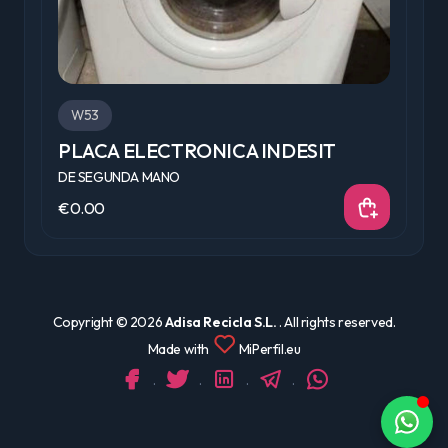
W53
PLACA ELECTRONICA INDESIT
P
DE SEGUNDA MANO
D
€0.00
€
Copyright ©
2026
Adisa Recicla S.L.
. All rights reserved.
Made with
MiPerfil.eu