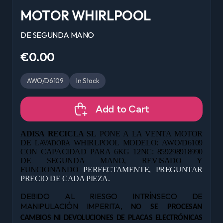
MOTOR WHIRLPOOL
DE SEGUNDA MANO
€0.00
AWO/D6109
In Stock
Add to Cart
ADISA RECICLA SL
PONE A LA VENTA MOTOR
DE
WHIRLPOOL MODELO: AWO/D6109
LAVADORA
CON CAPACIDAD PARA 6KG 12NC: 859298918990
DE
SEGUNDA MANO,
REVISADO Y
FUNCIONANDO
PERFECTAMENTE, PREGUNTAR
PRECIO DE CADA PIEZA.
DEBIDO AL RIESGO INTRÍNSECO DE
MANIPULACIÓN IMPERITA,
NO SE PROCESAN
CAMBIOS NI DEVOLUCIONES DE PLACAS ELECTRÓNICAS