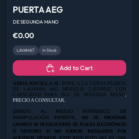
PUERTA AEG
DE SEGUNDA MANO
€0.00
LAVAMAT
In Stock
Add to Cart
ADISA RECICLA SL
PONE A LA VENTA PUERTA
DE
MODELO: LAVAMAT CON
LAVADORA AEG
CAPACIDAD PARA 7KG DE
SEGUNDA MANO
,
PRECIO A CONSULTAR.
DEBIDO AL RIESGO INTRÍNSECO DE
MANIPULACIÓN IMPERITA,
NO SE PROCESAN
CAMBIOS NI DEVOLUCIONES DE PLACAS ELECTRÓNICAS
O MOTORES SI NO FUERON INSTALADOS POR
. ESTE REQUISITO NO ES UNA
NUESTROS TÉCNICOS