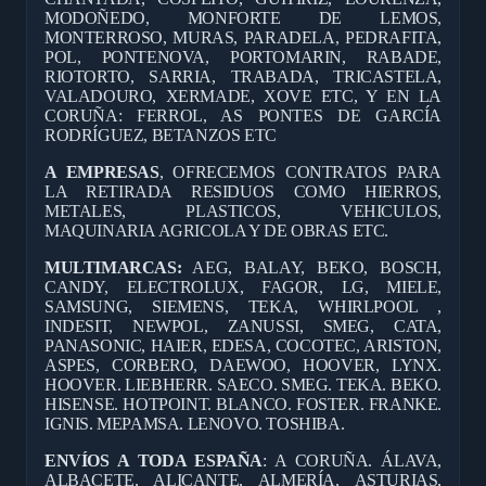
MODOÑEDO, MONFORTE DE LEMOS,
MONTERROSO, MURAS, PARADELA, PEDRAFITA,
POL, PONTENOVA, PORTOMARIN, RABADE,
RIOTORTO, SARRIA, TRABADA, TRICASTELA,
VALADOURO, XERMADE, XOVE ETC, Y EN LA
CORUÑA: FERROL, AS PONTES DE GARCÍA
RODRÍGUEZ, BETANZOS ETC
A EMPRESAS
, OFRECEMOS CONTRATOS PARA
LA RETIRADA RESIDUOS COMO HIERROS,
METALES, PLASTICOS, VEHICULOS,
MAQUINARIA AGRICOLA Y DE OBRAS ETC.
MULTIMARCAS:
AEG, BALAY, BEKO, BOSCH,
CANDY, ELECTROLUX, FAGOR, LG, MIELE,
SAMSUNG, SIEMENS, TEKA, WHIRLPOOL ,
INDESIT, NEWPOL, ZANUSSI, SMEG, CATA,
PANASONIC, HAIER, EDESA, COCOTEC, ARISTON,
ASPES, CORBERO, DAEWOO, HOOVER, LYNX.
HOOVER. LIEBHERR. SAECO. SMEG. TEKA. BEKO.
HISENSE. HOTPOINT. BLANCO. FOSTER. FRANKE.
IGNIS. MEPAMSA. LENOVO. TOSHIBA.
ENVÍOS A TODA ESPAÑA
: A CORUÑA. ÁLAVA,
ALBACETE, ALICANTE, ALMERÍA, ASTURIAS,