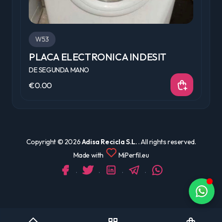
W53
PLACA ELECTRONICA INDESIT
P
DE SEGUNDA MANO
D
€0.00
€
Copyright ©
2026
Adisa Recicla S.L.
. All rights reserved.
Made with
MiPerfil.eu