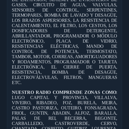
GASES, CIRCUITO DE AGUA, VALVULAS,
SENSORES DE CONTROL, SERPENTINES,
TERMOPARES, BOMBA DE LAVADO Y DESAGÜE,
LOS BRAZOS ASPERSORES, LA RESISTENCIA DE
CALENTAMIENTO, EL FILTRO, LOS CESTOS, LOS
DOSIFICADORES DE DETERGENTE,
ABRILLANTADOR, PROGRAMADOR O MÓDULO
ELECTRÓNICO, PLACA DE VIDRIO,
RESISTENCIAS ELÉCTRICAS, MANDO DE
CONTROL DE POTENCIA, TERMOSTATO,
TAMBOR, MOTOR, CORREAS, AMORTIGUADORES
Y RODAMIENTOS, PROGRAMADOR O TARJETA
ELECTRÓNICA, EL CIERRE DE PUERTA,
RESISTENCIA, BOMBA DE DESAGÜE,
ELECTROVÁLVULAS, FILTROS, MANGUERAS
ETC.
NUESTRO RADIO COMPRENDE ZONAS COMO
:
LUGO CAPITAL Y PROVINCIA, VILLALVA,
VIVEIRO, RIBADEO, FOZ, BURELA, MEIRA,
CASTRO PASTORIZA, OUTEIRO, FONSAGRADA,
FRIOL, GUNTIN, ABADIN, ALFOZ, BARALLA,
PALAS DE REI, BECERRA, BEGONTE,
CARBALLEDO, CASTROVERDE, CERVO,
CHANTADA, COSPEITO, GUITIRIZ, LOURENZA,