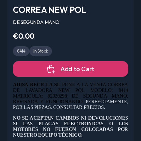
CORREA NEW POL
DE SEGUNDA MANO
€0.00
8414
In Stock
Add to Cart
ADISA RECICLA SL
PONE A LA VENTA CORREA
DE LAVADORA NEW POL MODELO: 8414
MATRICULA: 82920298 DE
SEGUNDA MANO,
REVISADA Y FUNCIONANDO
PERFECTAMENTE,
POR LAS PIEZAS, CONSULTAR PRECIOS.
NO SE ACEPTAN CAMBIOS NI DEVOLUCIONES
SI LAS PLACAS ELECTRONICAS O LOS
MOTORES NO FUERON COLOCADAS POR
NUESTRO EQUIPO TÉCNICO.