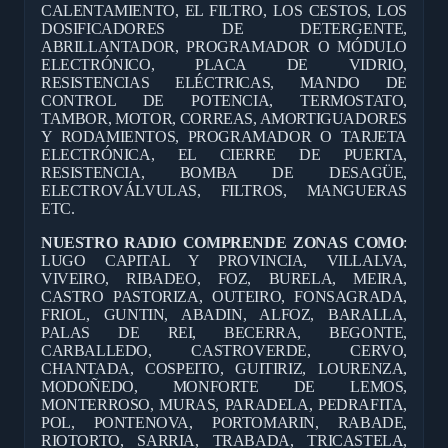
CALENTAMIENTO, EL FILTRO, LOS CESTOS, LOS
DOSIFICADORES DE DETERGENTE,
ABRILLANTADOR, PROGRAMADOR O MÓDULO
ELECTRÓNICO, PLACA DE VIDRIO,
RESISTENCIAS ELÉCTRICAS, MANDO DE
CONTROL DE POTENCIA, TERMOSTATO,
TAMBOR, MOTOR, CORREAS, AMORTIGUADORES
Y RODAMIENTOS, PROGRAMADOR O TARJETA
ELECTRÓNICA, EL CIERRE DE PUERTA,
RESISTENCIA, BOMBA DE DESAGÜE,
ELECTROVÁLVULAS, FILTROS, MANGUERAS
ETC.
NUESTRO RADIO COMPRENDE ZONAS COMO
:
LUGO CAPITAL Y PROVINCIA, VILLALVA,
VIVEIRO, RIBADEO, FOZ, BURELA, MEIRA,
CASTRO PASTORIZA, OUTEIRO, FONSAGRADA,
FRIOL, GUNTIN, ABADIN, ALFOZ, BARALLA,
PALAS DE REI, BECERRA, BEGONTE,
CARBALLEDO, CASTROVERDE, CERVO,
CHANTADA, COSPEITO, GUITIRIZ, LOURENZA,
MODOÑEDO, MONFORTE DE LEMOS,
MONTERROSO, MURAS, PARADELA, PEDRAFITA,
POL, PONTENOVA, PORTOMARIN, RABADE,
RIOTORTO, SARRIA, TRABADA, TRICASTELA,