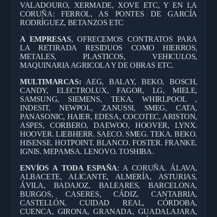
VALADOURO, XERMADE, XOVE ETC, Y EN LA
CORUÑA: FERROL, AS PONTES DE GARCÍA
RODRÍGUEZ, BETANZOS ETC
A EMPRESAS
, OFRECEMOS CONTRATOS PARA
LA RETIRADA RESIDUOS COMO HIERROS,
METALES, PLASTICOS, VEHICULOS,
MAQUINARIA AGRICOLA Y DE OBRAS ETC.
MULTIMARCAS:
AEG, BALAY, BEKO, BOSCH,
CANDY, ELECTROLUX, FAGOR, LG, MIELE,
SAMSUNG, SIEMENS, TEKA, WHIRLPOOL ,
INDESIT, NEWPOL, ZANUSSI, SMEG, CATA,
PANASONIC, HAIER, EDESA, COCOTEC, ARISTON,
ASPES, CORBERO, DAEWOO, HOOVER, LYNX.
HOOVER. LIEBHERR. SAECO. SMEG. TEKA. BEKO.
HISENSE. HOTPOINT. BLANCO. FOSTER. FRANKE.
IGNIS. MEPAMSA. LENOVO. TOSHIBA.
ENVÍOS A TODA ESPAÑA
: A CORUÑA. ÁLAVA,
ALBACETE, ALICANTE, ALMERÍA, ASTURIAS,
ÁVILA, BADAJOZ, BALEARES, BARCELONA,
BURGOS, CASERES, CÁDIZ, CANTABRIA,
CASTELLÓN, CUIDAD REAL, CÓRDOBA,
CUENCA, GIRONA, GRANADA, GUADALAJARA,