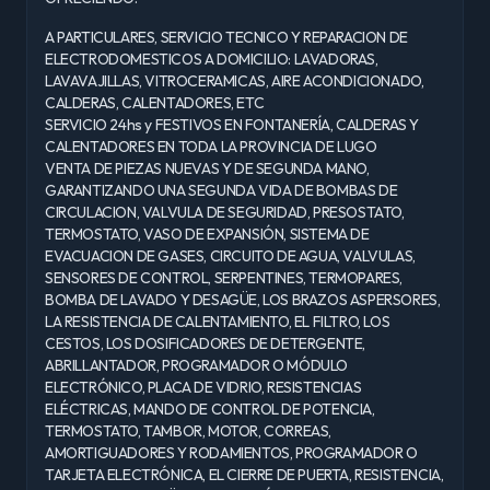
A PARTICULARES, SERVICIO TECNICO Y REPARACION DE
ELECTRODOMESTICOS A DOMICILIO: LAVADORAS,
LAVAVAJILLAS, VITROCERAMICAS, AIRE ACONDICIONADO,
CALDERAS, CALENTADORES, ETC
SERVICIO 24hs y FESTIVOS EN FONTANERÍA, CALDERAS Y
CALENTADORES EN TODA LA PROVINCIA DE LUGO
VENTA DE PIEZAS NUEVAS Y DE SEGUNDA MANO,
GARANTIZANDO UNA SEGUNDA VIDA DE BOMBAS DE
CIRCULACION, VALVULA DE SEGURIDAD, PRESOSTATO,
TERMOSTATO, VASO DE EXPANSIÓN, SISTEMA DE
EVACUACION DE GASES, CIRCUITO DE AGUA, VALVULAS,
SENSORES DE CONTROL, SERPENTINES, TERMOPARES,
BOMBA DE LAVADO Y DESAGÜE, LOS BRAZOS ASPERSORES,
LA RESISTENCIA DE CALENTAMIENTO, EL FILTRO, LOS
CESTOS, LOS DOSIFICADORES DE DETERGENTE,
ABRILLANTADOR, PROGRAMADOR O MÓDULO
ELECTRÓNICO, PLACA DE VIDRIO, RESISTENCIAS
ELÉCTRICAS, MANDO DE CONTROL DE POTENCIA,
TERMOSTATO, TAMBOR, MOTOR, CORREAS,
AMORTIGUADORES Y RODAMIENTOS, PROGRAMADOR O
TARJETA ELECTRÓNICA, EL CIERRE DE PUERTA, RESISTENCIA,