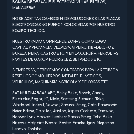
BOMBA DE DESAGÜE, ELECTROVÁLVULAS, FILTROS,
MANGUERAS.
NO SE ACEPTAN CAMBIOS NI DEVOLUCIONES SI LAS PLACAS
ELECTRONICAS NO FUERON COLOCADAS POR NUESTRO
EQUIPO TÉCNICO.
NUESTRO RADIO COMPRENDE ZONAS COMO: LUGO
CAPITAL Y PROVINCIA, VILLALVA, VIVEIRO, RIBADEO, FOZ,
BURELA, MEIRA, CASTRO ETC, Y EN LA CORUÑA: FERROL, AS
PONTES DE GARCÍA RODRÍGUEZ, BETANZOS ETC
A EMPRESAS, OFRECEMOS CONTRATOS PARA LA RETIRADA
RESIDUOS COMO HIERROS, METALES, PLASTICOS,
VEHICULOS, MAQUINARIA AGRICOLA Y DE OBRAS ETC.
SAT MULTIMARCAS AEG, Balay, Beko, Bosch, Candy,
Electrolux, Fagor, LG, Miele, Samsung, Siemens, Teka,
Whirlpool , Indesit, Newpol, Zanussi, Smeg, Cata, Panasonic,
Haier, Edesa, Cocotec, Ariston, Aspes, Corbero, Daewoo,
Hoover, Lynx. Hoover. Liebherr. Saeco. Smeg. Teka. Beko.
Hisense. Hotpoint. Blanco. Foster. Franke. Ignis. Mepamsa.
Lenovo. Toshiba.