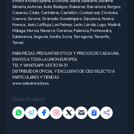
Envíos a toda España: A coruña. Álava, Albacete, Alicante,
Almería, Asturias, Ávila, Badajoz, Baleares, Barcelona, Burgos,
Caseres, Cádiz, Cantabria, Castellón, Cuidad real, Córdoba,
Cuenca, Girona, Granada, Guadalajara, Gipuzkoa, Huelva,
Huesca, Jaén, La Rioja, Las Palmas, León, Lérida, Lugo, Madrid,
Málaga, Murcia, Navarra, Ourense, Palencia, Pontevedra,
Salamanca, Segovia, Sevilla, Soria, Tarragona, Tenerife,
Teruel,
PARA PIEZAS, PREGUNTAR STOCK Y PRECIOS DE CADA UNA.
ENVIOS A TODA LA UNION EUROPEA
TEL Y WHATSAPP. 633 30 54 51
DISTRIBUIDOR OFICIAL Y EXCLUSIVO DE CBD SELECTO A
PARTICULARES Y TIENDAS
www.adisarecicla.es
Share Product