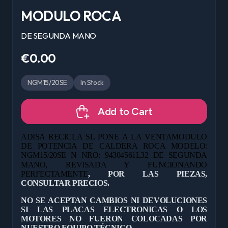
MODULO ROCA
DE SEGUNDA MANO
€0.00
NGM15/20SE
In Stock
Add to Cart
ADISA RECICLA SL PONE A LA VENTA
MODULO
DE POTENCIA DE CALDERA ROCA MODELO:
NGM15/20SE N NRO: 94304561L32 DE
SEGUNDA
MANO, REVISADA Y FUNCIONANDO
PERFECTAMENTE
, POR LAS PIEZAS,
CONSULTAR PRECIOS.
NO SE ACEPTAN CAMBIOS NI DEVOLUCIONES
SI LAS PLACAS ELECTRONICAS O LOS
MOTORES NO FUERON COLOCADAS POR
NUESTRO EQUIPO TÉCNICO.