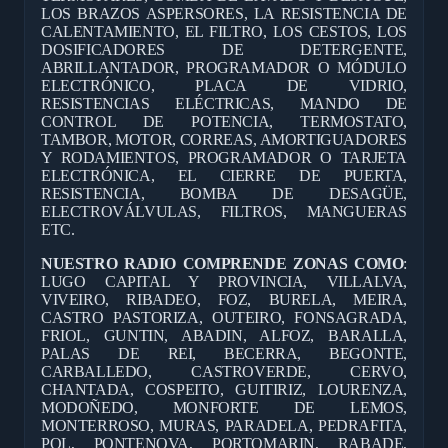
LOS BRAZOS ASPERSORES, LA RESISTENCIA DE
CALENTAMIENTO, EL FILTRO, LOS CESTOS, LOS
DOSIFICADORES DE DETERGENTE,
ABRILLANTADOR, PROGRAMADOR O MÓDULO
ELECTRÓNICO, PLACA DE VIDRIO,
RESISTENCIAS ELÉCTRICAS, MANDO DE
CONTROL DE POTENCIA, TERMOSTATO,
TAMBOR, MOTOR, CORREAS, AMORTIGUADORES
Y RODAMIENTOS, PROGRAMADOR O TARJETA
ELECTRÓNICA, EL CIERRE DE PUERTA,
RESISTENCIA, BOMBA DE DESAGÜE,
ELECTROVÁLVULAS, FILTROS, MANGUERAS
ETC.
NUESTRO RADIO COMPRENDE ZONAS COMO
:
LUGO CAPITAL Y PROVINCIA, VILLALVA,
VIVEIRO, RIBADEO, FOZ, BURELA, MEIRA,
CASTRO PASTORIZA, OUTEIRO, FONSAGRADA,
FRIOL, GUNTIN, ABADIN, ALFOZ, BARALLA,
PALAS DE REI, BECERRA, BEGONTE,
CARBALLEDO, CASTROVERDE, CERVO,
CHANTADA, COSPEITO, GUITIRIZ, LOURENZA,
MODOÑEDO, MONFORTE DE LEMOS,
MONTERROSO, MURAS, PARADELA, PEDRAFITA,
POL, PONTENOVA, PORTOMARIN, RABADE,