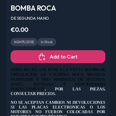
BOMBA ROCA
DE SEGUNDA MANO
€0.00
NGM15/20SE
In Stock
Add to Cart
ADISA RECICLA SL PONE A LA VENTA
BOMBA DE
CALDERA ROCA MODELO:
CIRCULACION DE
NGM15/20SE N NRO: 94304561L32 DE
SEGUNDA
MANO, REVISADA Y FUNCIONANDO
PERFECTAMENTE
, POR LAS PIEZAS,
CONSULTAR PRECIOS.
NO SE ACEPTAN CAMBIOS NI DEVOLUCIONES
SI LAS PLACAS ELECTRONICAS O LOS
MOTORES NO FUERON COLOCADAS POR