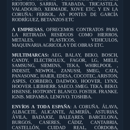
RIOTORTO, SARRIA, TRABADA, TRICASTELA,
VALADOURO, XERMADE, XOVE ETC, Y EN LA
CORUÑA: FERROL, AS PONTES DE GARCÍA
RODRÍGUEZ, BETANZOS ETC
A EMPRESAS
, OFRECEMOS CONTRATOS PARA
LA RETIRADA RESIDUOS COMO HIERROS,
METALES, PLASTICOS, VEHICULOS,
MAQUINARIA AGRICOLA Y DE OBRAS ETC.
MULTIMARCAS:
AEG, BALAY, BEKO, BOSCH,
CANDY, ELECTROLUX, FAGOR, LG, MIELE,
SAMSUNG, SIEMENS, TEKA, WHIRLPOOL ,
INDESIT, NEWPOL, ZANUSSI, SMEG, CATA,
PANASONIC, HAIER, EDESA, COCOTEC, ARISTON,
ASPES, CORBERO, DAEWOO, HOOVER, LYNX.
HOOVER. LIEBHERR. SAECO. SMEG. TEKA. BEKO.
HISENSE. HOTPOINT. BLANCO. FOSTER. FRANKE.
IGNIS. MEPAMSA. LENOVO. TOSHIBA.
ENVÍOS A TODA ESPAÑA
: A CORUÑA. ÁLAVA,
ALBACETE, ALICANTE, ALMERÍA, ASTURIAS,
ÁVILA, BADAJOZ, BALEARES, BARCELONA,
BURGOS, CASERES, CÁDIZ, CANTABRIA,
CASTELLÓN, CUIDAD REAL, CÓRDOBA,