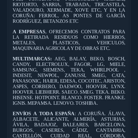
RIOTORTO, SARRIA, TRABADA, TRICASTELA,
VALADOURO, XERMADE, XOVE ETC, Y EN LA
CORUÑA: FERROL, AS PONTES DE GARCÍA
RODRÍGUEZ, BETANZOS ETC
A EMPRESAS
, OFRECEMOS CONTRATOS PARA
LA RETIRADA RESIDUOS COMO HIERROS,
METALES, PLASTICOS, VEHICULOS,
MAQUINARIA AGRICOLA Y DE OBRAS ETC.
MULTIMARCAS:
AEG, BALAY, BEKO, BOSCH,
CANDY, ELECTROLUX, FAGOR, LG, MIELE,
SAMSUNG, SIEMENS, TEKA, WHIRLPOOL ,
INDESIT, NEWPOL, ZANUSSI, SMEG, CATA,
PANASONIC, HAIER, EDESA, COCOTEC, ARISTON,
ASPES, CORBERO, DAEWOO, HOOVER, LYNX.
HOOVER. LIEBHERR. SAECO. SMEG. TEKA. BEKO.
HISENSE. HOTPOINT. BLANCO. FOSTER. FRANKE.
IGNIS. MEPAMSA. LENOVO. TOSHIBA.
ENVÍOS A TODA ESPAÑA
: A CORUÑA. ÁLAVA,
ALBACETE, ALICANTE, ALMERÍA, ASTURIAS,
ÁVILA, BADAJOZ, BALEARES, BARCELONA,
BURGOS, CASERES, CÁDIZ, CANTABRIA,
CASTELLÓN, CUIDAD REAL, CÓRDOBA,