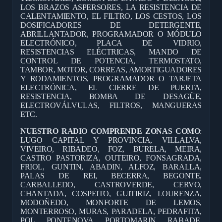
LOS BRAZOS ASPERSORES, LA RESISTENCIA DE
CALENTAMIENTO, EL FILTRO, LOS CESTOS, LOS
DOSIFICADORES DE DETERGENTE,
ABRILLANTADOR, PROGRAMADOR O MÓDULO
ELECTRÓNICO, PLACA DE VIDRIO,
RESISTENCIAS ELÉCTRICAS, MANDO DE
CONTROL DE POTENCIA, TERMOSTATO,
TAMBOR, MOTOR, CORREAS, AMORTIGUADORES
Y RODAMIENTOS, PROGRAMADOR O TARJETA
ELECTRÓNICA, EL CIERRE DE PUERTA,
RESISTENCIA, BOMBA DE DESAGÜE,
ELECTROVÁLVULAS, FILTROS, MANGUERAS
ETC.
NUESTRO RADIO COMPRENDE ZONAS COMO
:
LUGO CAPITAL Y PROVINCIA, VILLALVA,
VIVEIRO, RIBADEO, FOZ, BURELA, MEIRA,
CASTRO PASTORIZA, OUTEIRO, FONSAGRADA,
FRIOL, GUNTIN, ABADIN, ALFOZ, BARALLA,
PALAS DE REI, BECERRA, BEGONTE,
CARBALLEDO, CASTROVERDE, CERVO,
CHANTADA, COSPEITO, GUITIRIZ, LOURENZA,
MODOÑEDO, MONFORTE DE LEMOS,
MONTERROSO, MURAS, PARADELA, PEDRAFITA,
POL, PONTENOVA, PORTOMARIN, RABADE,