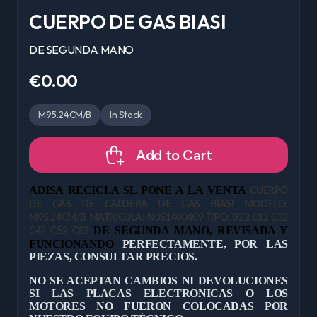
CUERPO DE GAS BIASI
DE SEGUNDA MANO
€0.00
M95.24CM/B
In Stock
Add to Cart
ADISA RECICLA SL PONE A LA VENTA
CUERPO
DE GAS DE CALDERA DE GAS BIASI MODELO:
M95.24CM/B MATRICULA: N051400409 TIPO: B22 C12 C32
DE
SEGUNDA MANO, REVISADA Y
C42 C52 C82
FUNCIONANDO
PERFECTAMENTE, POR LAS
PIEZAS, CONSULTAR PRECIOS.
NO SE ACEPTAN CAMBIOS NI DEVOLUCIONES
SI LAS PLACAS ELECTRONICAS O LOS
MOTORES NO FUERON COLOCADAS POR