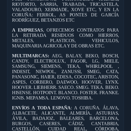
RIOTORTO, SARRIA, TRABADA, TRICASTELA,
VALADOURO, XERMADE, XOVE ETC, Y EN LA
CORUÑA: FERROL, AS PONTES DE GARCÍA
RODRÍGUEZ, BETANZOS ETC
A EMPRESAS
, OFRECEMOS CONTRATOS PARA
LA RETIRADA RESIDUOS COMO HIERROS,
METALES, PLASTICOS, VEHICULOS,
MAQUINARIA AGRICOLA Y DE OBRAS ETC.
MULTIMARCAS:
AEG, BALAY, BEKO, BOSCH,
CANDY, ELECTROLUX, FAGOR, LG, MIELE,
SAMSUNG, SIEMENS, TEKA, WHIRLPOOL ,
INDESIT, NEWPOL, ZANUSSI, SMEG, CATA,
PANASONIC, HAIER, EDESA, COCOTEC, ARISTON,
ASPES, CORBERO, DAEWOO, HOOVER, LYNX.
HOOVER. LIEBHERR. SAECO. SMEG. TEKA. BEKO.
HISENSE. HOTPOINT. BLANCO. FOSTER. FRANKE.
IGNIS. MEPAMSA. LENOVO. TOSHIBA.
ENVÍOS A TODA ESPAÑA
: A CORUÑA. ÁLAVA,
ALBACETE, ALICANTE, ALMERÍA, ASTURIAS,
ÁVILA, BADAJOZ, BALEARES, BARCELONA,
BURGOS, CASERES, CÁDIZ, CANTABRIA,
CASTELLÓN, CUIDAD REAL, CÓRDOBA,