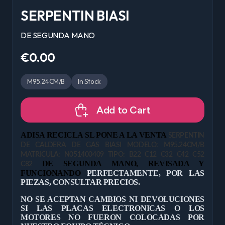
SERPENTIN BIASI
DE SEGUNDA MANO
€0.00
M95.24CM/B
In Stock
Add to Cart
ADISA RECICLA SL PONE A LA VENTA
SERPENTIN
DE CALDERA DE GAS BIASI MODELO: M95.24CM/B
MATRICULA: N051400409 TIPO: B22 C12 C32 C42 C52
DE
SEGUNDA MANO, REVISADA Y
C82
FUNCIONANDO
PERFECTAMENTE, POR LAS
PIEZAS, CONSULTAR PRECIOS.
NO SE ACEPTAN CAMBIOS NI DEVOLUCIONES
SI LAS PLACAS ELECTRONICAS O LOS
MOTORES NO FUERON COLOCADAS POR