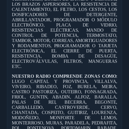
LOS BRAZOS ASPERSORES, LA RESISTENCIA DE
CALENTAMIENTO, EL FILTRO, LOS CESTOS, LOS
DOSIFICADORES DE DETERGENTE,
ABRILLANTADOR, PROGRAMADOR O MÓDULO
ELECTRÓNICO, PLACA DE VIDRIO,
RESISTENCIAS ELÉCTRICAS, MANDO DE
CONTROL DE POTENCIA, TERMOSTATO,
TAMBOR, MOTOR, CORREAS, AMORTIGUADORES
Y RODAMIENTOS, PROGRAMADOR O TARJETA
ELECTRÓNICA, EL CIERRE DE PUERTA,
RESISTENCIA, BOMBA DE DESAGÜE,
ELECTROVÁLVULAS, FILTROS, MANGUERAS
ETC.
NUESTRO RADIO COMPRENDE ZONAS COMO
:
LUGO CAPITAL Y PROVINCIA, VILLALVA,
VIVEIRO, RIBADEO, FOZ, BURELA, MEIRA,
CASTRO PASTORIZA, OUTEIRO, FONSAGRADA,
FRIOL, GUNTIN, ABADIN, ALFOZ, BARALLA,
PALAS DE REI, BECERRA, BEGONTE,
CARBALLEDO, CASTROVERDE, CERVO,
CHANTADA, COSPEITO, GUITIRIZ, LOURENZA,
MODOÑEDO, MONFORTE DE LEMOS,
MONTERROSO, MURAS, PARADELA, PEDRAFITA,
POL, PONTENOVA, PORTOMARIN, RABADE,