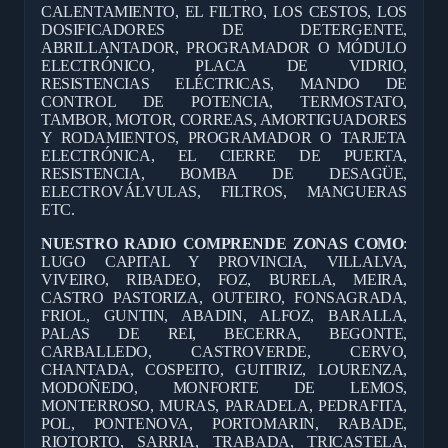
CALENTAMIENTO, EL FILTRO, LOS CESTOS, LOS
DOSIFICADORES DE DETERGENTE,
ABRILLANTADOR, PROGRAMADOR O MÓDULO
ELECTRÓNICO, PLACA DE VIDRIO,
RESISTENCIAS ELÉCTRICAS, MANDO DE
CONTROL DE POTENCIA, TERMOSTATO,
TAMBOR, MOTOR, CORREAS, AMORTIGUADORES
Y RODAMIENTOS, PROGRAMADOR O TARJETA
ELECTRÓNICA, EL CIERRE DE PUERTA,
RESISTENCIA, BOMBA DE DESAGÜE,
ELECTROVÁLVULAS, FILTROS, MANGUERAS
ETC.
NUESTRO RADIO COMPRENDE ZONAS COMO
:
LUGO CAPITAL Y PROVINCIA, VILLALVA,
VIVEIRO, RIBADEO, FOZ, BURELA, MEIRA,
CASTRO PASTORIZA, OUTEIRO, FONSAGRADA,
FRIOL, GUNTIN, ABADIN, ALFOZ, BARALLA,
PALAS DE REI, BECERRA, BEGONTE,
CARBALLEDO, CASTROVERDE, CERVO,
CHANTADA, COSPEITO, GUITIRIZ, LOURENZA,
MODOÑEDO, MONFORTE DE LEMOS,
MONTERROSO, MURAS, PARADELA, PEDRAFITA,
POL, PONTENOVA, PORTOMARIN, RABADE,
RIOTORTO, SARRIA, TRABADA, TRICASTELA,