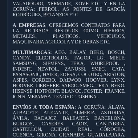
VALADOURO, XERMADE, XOVE ETC, Y EN LA
CORUÑA: FERROL, AS PONTES DE GARCÍA
RODRÍGUEZ, BETANZOS ETC
A EMPRESAS
, OFRECEMOS CONTRATOS PARA
LA RETIRADA RESIDUOS COMO HIERROS,
METALES, PLASTICOS, VEHICULOS,
MAQUINARIA AGRICOLA Y DE OBRAS ETC.
MULTIMARCAS:
AEG, BALAY, BEKO, BOSCH,
CANDY, ELECTROLUX, FAGOR, LG, MIELE,
SAMSUNG, SIEMENS, TEKA, WHIRLPOOL ,
INDESIT, NEWPOL, ZANUSSI, SMEG, CATA,
PANASONIC, HAIER, EDESA, COCOTEC, ARISTON,
ASPES, CORBERO, DAEWOO, HOOVER, LYNX.
HOOVER. LIEBHERR. SAECO. SMEG. TEKA. BEKO.
HISENSE. HOTPOINT. BLANCO. FOSTER. FRANKE.
IGNIS. MEPAMSA. LENOVO. TOSHIBA.
ENVÍOS A TODA ESPAÑA
: A CORUÑA. ÁLAVA,
ALBACETE, ALICANTE, ALMERÍA, ASTURIAS,
ÁVILA, BADAJOZ, BALEARES, BARCELONA,
BURGOS, CASERES, CÁDIZ, CANTABRIA,
CASTELLÓN, CUIDAD REAL, CÓRDOBA,
CUENCA, GIRONA, GRANADA, GUADALAJARA,