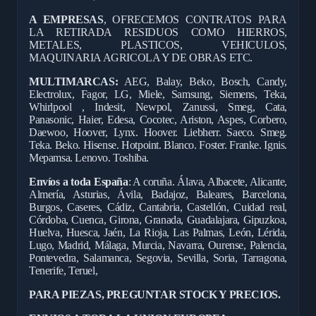
A EMPRESAS
, OFRECEMOS CONTRATOS PARA
LA RETIRADA RESIDUOS COMO HIERROS,
METALES, PLASTICOS, VEHICULOS,
MAQUINARIA AGRICOLA Y DE OBRAS ETC.
MULTIMARCAS:
AEG, Balay, Beko, Bosch, Candy,
Electrolux, Fagor, LG, Miele, Samsung, Siemens, Teka,
Whirlpool , Indesit, Newpol, Zanussi, Smeg, Cata,
Panasonic, Haier, Edesa, Cocotec, Ariston, Aspes, Corbero,
Daewoo, Hoover, Lynx. Hoover. Liebherr. Saeco. Smeg.
Teka. Beko. Hisense. Hotpoint. Blanco. Foster. Franke. Ignis.
Mepamsa. Lenovo. Toshiba.
Envíos a toda España
: A coruña. Álava, Albacete, Alicante,
Almería, Asturias, Ávila, Badajoz, Baleares, Barcelona,
Burgos, Caseres, Cádiz, Cantabria, Castellón, Cuidad real,
Córdoba, Cuenca, Girona, Granada, Guadalajara, Gipuzkoa,
Huelva, Huesca, Jaén, La Rioja, Las Palmas, León, Lérida,
Lugo, Madrid, Málaga, Murcia, Navarra, Ourense, Palencia,
Pontevedra, Salamanca, Segovia, Sevilla, Soria, Tarragona,
Tenerife, Teruel,
PARA PIEZAS, PREGUNTAR STOCK Y PRECIOS.