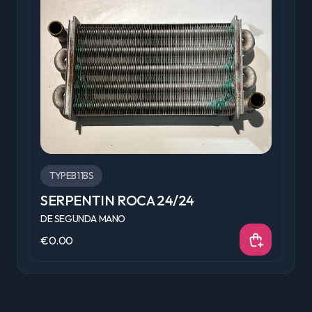
TYPEB11BS
SERPENTIN ROCA 24/24
V
DE SEGUNDA MANO
D
€0.00
€