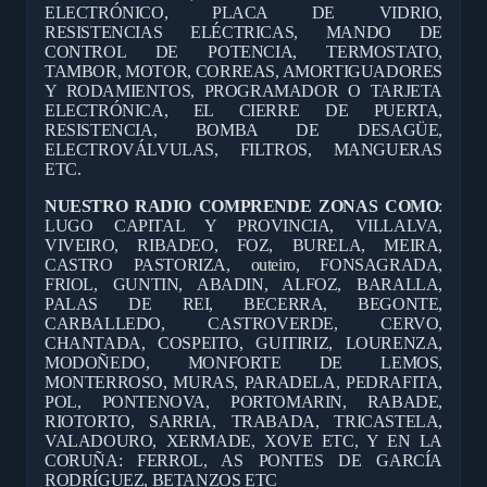
ELECTRÓNICO, PLACA DE VIDRIO,
RESISTENCIAS ELÉCTRICAS, MANDO DE
CONTROL DE POTENCIA, TERMOSTATO,
TAMBOR, MOTOR, CORREAS, AMORTIGUADORES
Y RODAMIENTOS, PROGRAMADOR O TARJETA
ELECTRÓNICA, EL CIERRE DE PUERTA,
RESISTENCIA, BOMBA DE DESAGÜE,
ELECTROVÁLVULAS, FILTROS, MANGUERAS
ETC.
NUESTRO RADIO COMPRENDE ZONAS COMO
:
LUGO CAPITAL Y PROVINCIA, VILLALVA,
VIVEIRO, RIBADEO, FOZ, BURELA, MEIRA,
CASTRO PASTORIZA, outeiro, FONSAGRADA,
FRIOL, GUNTIN, ABADIN, ALFOZ, BARALLA,
PALAS DE REI, BECERRA, BEGONTE,
CARBALLEDO, CASTROVERDE, CERVO,
CHANTADA, COSPEITO, GUITIRIZ, LOURENZA,
MODOÑEDO, MONFORTE DE LEMOS,
MONTERROSO, MURAS, PARADELA, PEDRAFITA,
POL, PONTENOVA, PORTOMARIN, RABADE,
RIOTORTO, SARRIA, TRABADA, TRICASTELA,
VALADOURO, XERMADE, XOVE ETC, Y EN LA
CORUÑA: FERROL, AS PONTES DE GARCÍA
RODRÍGUEZ, BETANZOS ETC