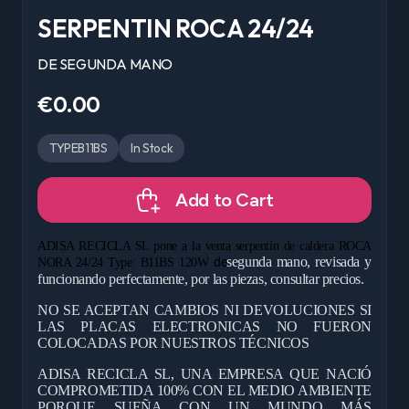
SERPENTIN ROCA 24/24
DE SEGUNDA MANO
€0.00
TYPEB11BS
In Stock
Add to Cart
ADISA RECICLA SL pone a la venta serpentín de caldera ROCA
segunda mano, revisada y
NORA 24/24 Type: B11BS 120W
de
funcionando perfectamente, por las piezas, consultar precios.
NO SE ACEPTAN CAMBIOS NI DEVOLUCIONES SI
LAS PLACAS ELECTRONICAS NO FUERON
COLOCADAS POR NUESTROS TÉCNICOS
ADISA RECICLA SL, UNA EMPRESA QUE NACIÓ
COMPROMETIDA 100% CON EL MEDIO AMBIENTE
PORQUE SUEÑA CON UN MUNDO MÁS