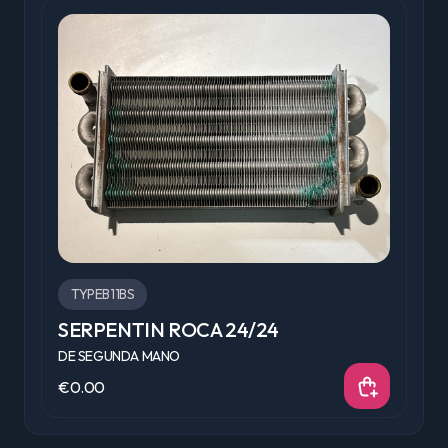
TYPEB11BS
SERPENTIN ROCA 24/24
V
DE SEGUNDA MANO
D
€0.00
€