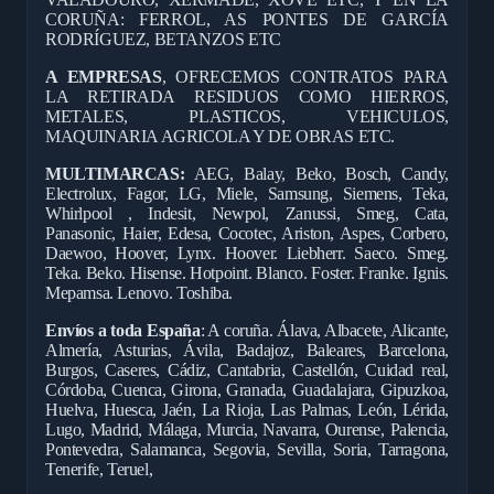
CORUÑA: FERROL, AS PONTES DE GARCÍA
RODRÍGUEZ, BETANZOS ETC
A EMPRESAS
, OFRECEMOS CONTRATOS PARA
LA RETIRADA RESIDUOS COMO HIERROS,
METALES, PLASTICOS, VEHICULOS,
MAQUINARIA AGRICOLA Y DE OBRAS ETC.
MULTIMARCAS:
AEG, Balay, Beko, Bosch, Candy,
Electrolux, Fagor, LG, Miele, Samsung, Siemens, Teka,
Whirlpool , Indesit, Newpol, Zanussi, Smeg, Cata,
Panasonic, Haier, Edesa, Cocotec, Ariston, Aspes, Corbero,
Daewoo, Hoover, Lynx. Hoover. Liebherr. Saeco. Smeg.
Teka. Beko. Hisense. Hotpoint. Blanco. Foster. Franke. Ignis.
Mepamsa. Lenovo. Toshiba.
Envíos a toda España
: A coruña. Álava, Albacete, Alicante,
Almería, Asturias, Ávila, Badajoz, Baleares, Barcelona,
Burgos, Caseres, Cádiz, Cantabria, Castellón, Cuidad real,
Córdoba, Cuenca, Girona, Granada, Guadalajara, Gipuzkoa,
Huelva, Huesca, Jaén, La Rioja, Las Palmas, León, Lérida,
Lugo, Madrid, Málaga, Murcia, Navarra, Ourense, Palencia,
Pontevedra, Salamanca, Segovia, Sevilla, Soria, Tarragona,
Tenerife, Teruel,