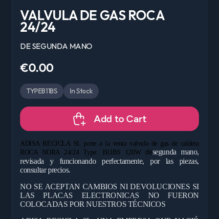
VALVULA DE GAS ROCA
24/24
DE SEGUNDA MANO
€0.00
TYPEB11BS
In Stock
Add to Cart
ADISA RECICLA SL pone a la venta valvula de gas de caldera
segunda mano,
ROCA NORA 24/24 Type: B11BS 120W
de
revisada y funcionando perfectamente, por las piezas,
consultar precios.
NO SE ACEPTAN CAMBIOS NI DEVOLUCIONES SI
LAS PLACAS ELECTRONICAS NO FUERON
COLOCADAS POR NUESTROS TÉCNICOS