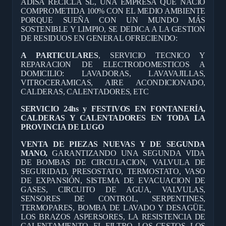
ADISA RECICLA SL, UNA EMPRESA QUE NACIÓ
COMPROMETIDA 100% CON EL MEDIO AMBIENTE
PORQUE SUEÑA CON UN MUNDO MÁS
SOSTENIBLE Y LIMPIO, SE DEDICA A LA GESTION
DE RESIDUOS EN GENERAL OFRECIENDO:
A PARTICULARES
, SERVICIO TECNICO Y
REPARACION DE ELECTRODOMESTICOS A
DOMICILIO: LAVADORAS, LAVAVAJILLAS,
VITROCERAMICAS, AIRE ACONDICIONADO,
CALDERAS, CALENTADORES, ETC
SERVICIO 24hs y FESTIVOS EN FONTANERÍA,
CALDERAS Y CALENTADORES EN TODA LA
PROVINCIA DE LUGO
VENTA DE PIEZAS NUEVAS Y DE SEGUNDA
MANO,
GARANTIZANDO UNA SEGUNDA VIDA
DE BOMBAS DE CIRCULACION, VALVULA DE
SEGURIDAD, PRESOSTATO, TERMOSTATO, VASO
DE EXPANSIÓN, SISTEMA DE EVACUACION DE
GASES, CIRCUITO DE AGUA, VALVULAS,
SENSORES DE CONTROL, SERPENTINES,
TERMOPARES, BOMBA DE LAVADO Y DESAGÜE,
LOS BRAZOS ASPERSORES, LA RESISTENCIA DE
CALENTAMIENTO, EL FILTRO, LOS CESTOS, LOS