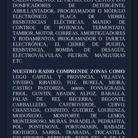
DOSIFICADORES DE DETERGENTE,
ABRILLANTADOR, PROGRAMADOR O MÓDULO
ELECTRÓNICO, PLACA DE VIDRIO,
RESISTENCIAS ELÉCTRICAS, MANDO DE
CONTROL DE POTENCIA, TERMOSTATO,
TAMBOR, MOTOR, CORREAS, AMORTIGUADORES
Y RODAMIENTOS, PROGRAMADOR O TARJETA
ELECTRÓNICA, EL CIERRE DE PUERTA,
RESISTENCIA, BOMBA DE DESAGÜE,
ELECTROVÁLVULAS, FILTROS, MANGUERAS
ETC.
NUESTRO RADIO COMPRENDE ZONAS COMO
:
LUGO CAPITAL Y PROVINCIA, VILLALVA,
VIVEIRO, RIBADEO, FOZ, BURELA, MEIRA,
CASTRO PASTORIZA, outeiro, FONSAGRADA,
FRIOL, GUNTIN, ABADIN, ALFOZ, BARALLA,
PALAS DE REI, BECERRA, BEGONTE,
CARBALLEDO, CASTROVERDE, CERVO,
CHANTADA, COSPEITO, GUITIRIZ, LOURENZA,
MODOÑEDO, MONFORTE DE LEMOS,
MONTERROSO, MURAS, PARADELA, PEDRAFITA,
POL, PONTENOVA, PORTOMARIN, RABADE,
RIOTORTO, SARRIA, TRABADA, TRICASTELA,
VALADOURO, XERMADE, XOVE ETC, Y EN LA