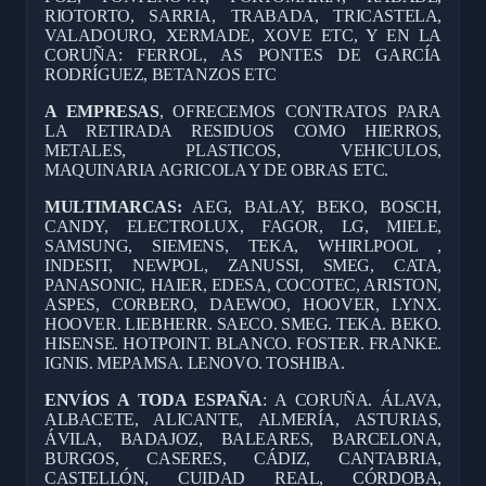
RIOTORTO, SARRIA, TRABADA, TRICASTELA,
VALADOURO, XERMADE, XOVE ETC, Y EN LA
CORUÑA: FERROL, AS PONTES DE GARCÍA
RODRÍGUEZ, BETANZOS ETC
A EMPRESAS
, OFRECEMOS CONTRATOS PARA
LA RETIRADA RESIDUOS COMO HIERROS,
METALES, PLASTICOS, VEHICULOS,
MAQUINARIA AGRICOLA Y DE OBRAS ETC.
MULTIMARCAS:
AEG, BALAY, BEKO, BOSCH,
CANDY, ELECTROLUX, FAGOR, LG, MIELE,
SAMSUNG, SIEMENS, TEKA, WHIRLPOOL ,
INDESIT, NEWPOL, ZANUSSI, SMEG, CATA,
PANASONIC, HAIER, EDESA, COCOTEC, ARISTON,
ASPES, CORBERO, DAEWOO, HOOVER, LYNX.
HOOVER. LIEBHERR. SAECO. SMEG. TEKA. BEKO.
HISENSE. HOTPOINT. BLANCO. FOSTER. FRANKE.
IGNIS. MEPAMSA. LENOVO. TOSHIBA.
ENVÍOS A TODA ESPAÑA
: A CORUÑA. ÁLAVA,
ALBACETE, ALICANTE, ALMERÍA, ASTURIAS,
ÁVILA, BADAJOZ, BALEARES, BARCELONA,
BURGOS, CASERES, CÁDIZ, CANTABRIA,
CASTELLÓN, CUIDAD REAL, CÓRDOBA,