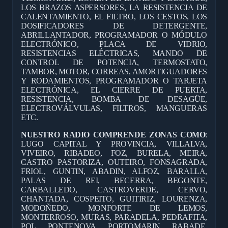
LOS BRAZOS ASPERSORES, LA RESISTENCIA DE
CALENTAMIENTO, EL FILTRO, LOS CESTOS, LOS
DOSIFICADORES DE DETERGENTE,
ABRILLANTADOR, PROGRAMADOR O MÓDULO
ELECTRÓNICO, PLACA DE VIDRIO,
RESISTENCIAS ELÉCTRICAS, MANDO DE
CONTROL DE POTENCIA, TERMOSTATO,
TAMBOR, MOTOR, CORREAS, AMORTIGUADORES
Y RODAMIENTOS, PROGRAMADOR O TARJETA
ELECTRÓNICA, EL CIERRE DE PUERTA,
RESISTENCIA, BOMBA DE DESAGÜE,
ELECTROVÁLVULAS, FILTROS, MANGUERAS
ETC.
NUESTRO RADIO COMPRENDE ZONAS COMO
:
LUGO CAPITAL Y PROVINCIA, VILLALVA,
VIVEIRO, RIBADEO, FOZ, BURELA, MEIRA,
CASTRO PASTORIZA, OUTEIRO, FONSAGRADA,
FRIOL, GUNTIN, ABADIN, ALFOZ, BARALLA,
PALAS DE REI, BECERRA, BEGONTE,
CARBALLEDO, CASTROVERDE, CERVO,
CHANTADA, COSPEITO, GUITIRIZ, LOURENZA,
MODOÑEDO, MONFORTE DE LEMOS,
MONTERROSO, MURAS, PARADELA, PEDRAFITA,
POL, PONTENOVA, PORTOMARIN, RABADE,