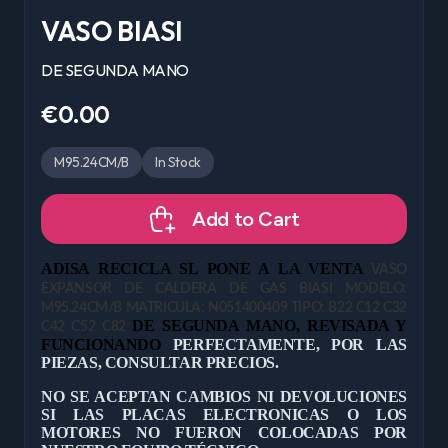
VASO BIASI
DE SEGUNDA MANO
€0.00
M95.24CM/B
In Stock
Add to Cart
ADISA RECICLA SL PONE A LA VENTA
VASO
EXPANSOR DE CALDERA DE GAS BIASI MODELO:
M95.24CM/B MATRICULA: N051400409 TIPO: B22 C12 C32
DE
SEGUNDA MANO, REVISADA Y
C42 C52 C82
FUNCIONANDO
PERFECTAMENTE, POR LAS
PIEZAS, CONSULTAR PRECIOS.
NO SE ACEPTAN CAMBIOS NI DEVOLUCIONES
SI LAS PLACAS ELECTRONICAS O LOS
MOTORES NO FUERON COLOCADAS POR