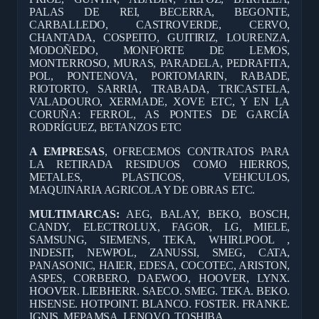
PALAS DE REI, BECERRA, BEGONTE,
CARBALLEDO, CASTROVERDE, CERVO,
CHANTADA, COSPEITO, GUITIRIZ, LOURENZA,
MODOÑEDO, MONFORTE DE LEMOS,
MONTERROSO, MURAS, PARADELA, PEDRAFITA,
POL, PONTENOVA, PORTOMARIN, RABADE,
RIOTORTO, SARRIA, TRABADA, TRICASTELA,
VALADOURO, XERMADE, XOVE ETC, Y EN LA
CORUÑA: FERROL, AS PONTES DE GARCÍA
RODRÍGUEZ, BETANZOS ETC
A EMPRESAS
, OFRECEMOS CONTRATOS PARA
LA RETIRADA RESIDUOS COMO HIERROS,
METALES, PLASTICOS, VEHICULOS,
MAQUINARIA AGRICOLA Y DE OBRAS ETC.
MULTIMARCAS:
AEG, BALAY, BEKO, BOSCH,
CANDY, ELECTROLUX, FAGOR, LG, MIELE,
SAMSUNG, SIEMENS, TEKA, WHIRLPOOL ,
INDESIT, NEWPOL, ZANUSSI, SMEG, CATA,
PANASONIC, HAIER, EDESA, COCOTEC, ARISTON,
ASPES, CORBERO, DAEWOO, HOOVER, LYNX.
HOOVER. LIEBHERR. SAECO. SMEG. TEKA. BEKO.
HISENSE. HOTPOINT. BLANCO. FOSTER. FRANKE.
IGNIS. MEPAMSA. LENOVO. TOSHIBA.