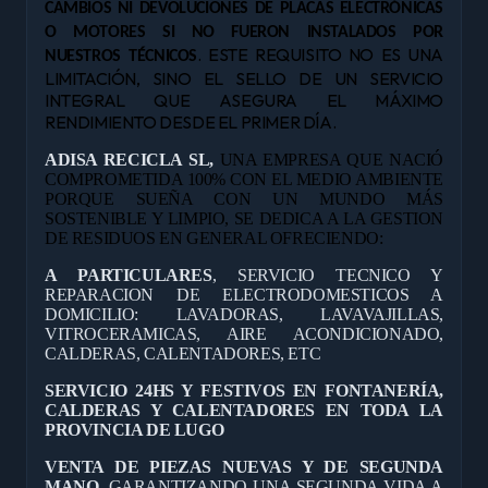
CAMBIOS NI DEVOLUCIONES DE PLACAS ELECTRÓNICAS
O MOTORES SI NO FUERON INSTALADOS POR
. ESTE REQUISITO NO ES UNA
NUESTROS TÉCNICOS
LIMITACIÓN, SINO EL SELLO DE UN SERVICIO
INTEGRAL QUE ASEGURA EL MÁXIMO
RENDIMIENTO DESDE EL PRIMER DÍA.
ADISA RECICLA SL,
UNA EMPRESA QUE NACIÓ
COMPROMETIDA 100% CON EL MEDIO AMBIENTE
PORQUE SUEÑA CON UN MUNDO MÁS
SOSTENIBLE Y LIMPIO, SE DEDICA A LA GESTION
DE RESIDUOS EN GENERAL OFRECIENDO:
A PARTICULARES
, SERVICIO TECNICO Y
REPARACION DE ELECTRODOMESTICOS A
DOMICILIO: LAVADORAS, LAVAVAJILLAS,
VITROCERAMICAS, AIRE ACONDICIONADO,
CALDERAS, CALENTADORES, ETC
SERVICIO 24HS Y FESTIVOS EN FONTANERÍA,
CALDERAS Y CALENTADORES EN TODA LA
PROVINCIA DE LUGO
VENTA DE PIEZAS NUEVAS Y DE SEGUNDA
MANO,
GARANTIZANDO UNA SEGUNDA VIDA A