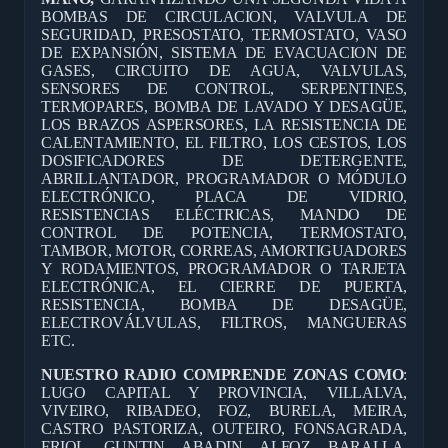
BOMBAS DE CIRCULACION, VALVULA DE
SEGURIDAD, PRESOSTATO, TERMOSTATO, VASO
DE EXPANSIÓN, SISTEMA DE EVACUACION DE
GASES, CIRCUITO DE AGUA, VALVULAS,
SENSORES DE CONTROL, SERPENTINES,
TERMOPARES, BOMBA DE LAVADO Y DESAGÜE,
LOS BRAZOS ASPERSORES, LA RESISTENCIA DE
CALENTAMIENTO, EL FILTRO, LOS CESTOS, LOS
DOSIFICADORES DE DETERGENTE,
ABRILLANTADOR, PROGRAMADOR O MÓDULO
ELECTRÓNICO, PLACA DE VIDRIO,
RESISTENCIAS ELÉCTRICAS, MANDO DE
CONTROL DE POTENCIA, TERMOSTATO,
TAMBOR, MOTOR, CORREAS, AMORTIGUADORES
Y RODAMIENTOS, PROGRAMADOR O TARJETA
ELECTRÓNICA, EL CIERRE DE PUERTA,
RESISTENCIA, BOMBA DE DESAGÜE,
ELECTROVÁLVULAS, FILTROS, MANGUERAS
ETC.
NUESTRO RADIO COMPRENDE ZONAS COMO
:
LUGO CAPITAL Y PROVINCIA, VILLALVA,
VIVEIRO, RIBADEO, FOZ, BURELA, MEIRA,
CASTRO PASTORIZA, OUTEIRO, FONSAGRADA,
FRIOL, GUNTIN, ABADIN, ALFOZ, BARALLA,