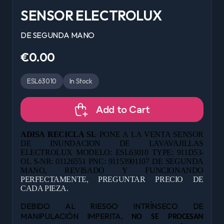
SENSOR ELECTROLUX
DE SEGUNDA MANO
€0.00
ESL63010
In Stock
Add to Cart
ADISA RECICLA SL
PONE A LA VENTA SENSOR
DE INUNDACION DE LAVAVAJILLAS
ELECTROLUX MODELO: ESL63010 TYPE: 911D53-
OL S-NR: 01126551 PNC: 91153901107 DE
SEGUNDA
MANO, REVISADO Y FUNCIONANDO
PERFECTAMENTE, PREGUNTAR PRECIO DE
CADA PIEZA.
DEBIDO AL RIESGO INTRÍNSECO DE
MANIPULACIÓN IMPERITA,
NO SE PROCESAN