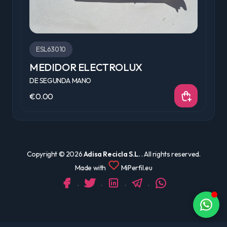
ESL63010
MEDIDOR ELECTROLUX
C
DE SEGUNDA MANO
D
€0.00
€
Copyright ©
2026
Adisa Recicla S.L.
. All rights reserved.
Made with
MiPerfil.eu