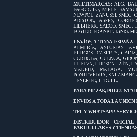
MULTIMARCAS:
AEG, BAL
FAGOR, LG, MIELE, SAMSUN
NEWPOL, ZANUSSI, SMEG, C
ARISTON, ASPES, CORB
LIEBHERR. SAECO. SMEG. 
FOSTER. FRANKE. IGNIS. M
ENVÍOS A TODA ESPAÑA
:
ALMERÍA, ASTURIAS, ÁV
BURGOS, CASERES, CÁDIZ
CÓRDOBA, CUENCA, GIRO
HUELVA, HUESCA, JAÉN, LA
MADRID, MÁLAGA, MUR
PONTEVEDRA, SALAMANCA,
TENERIFE, TERUEL,
PARA PIEZAS, PREGUNTAR
ENVIOS A TODA LA UNION
TEL Y WHATSAPP. SERVICIO
DISTRIBUIDOR OFICIA
PARTICULARES Y TIENDA