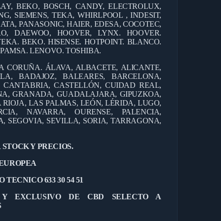
AY, BEKO, BOSCH, CANDY, ELECTROLUX,
G, SIEMENS, TEKA, WHIRLPOOL , INDESIT,
ATA, PANASONIC, HAIER, EDESA, COCOTEC,
ERO, DAEWOO, HOOVER, LYNX. HOOVER.
TEKA. BEKO. HISENSE. HOTPOINT. BLANCO.
EPAMSA. LENOVO. TOSHIBA.
 A CORUÑA. ÁLAVA, ALBACETE, ALICANTE,
ILA, BADAJOZ, BALEARES, BARCELONA,
, CANTABRIA, CASTELLÓN, CUIDAD REAL,
NA, GRANADA, GUADALAJARA, GIPUZKOA,
 RIOJA, LAS PALMAS, LEÓN, LÉRIDA, LUGO,
CIA, NAVARRA, OURENSE, PALENCIA,
 SEGOVIA, SEVILLA, SORIA, TARRAGONA,
 STOCK Y PRECIOS.
 EUROPEA
 TECNICO 633 30 54 51
L Y EXCLUSIVO DE CBD SELECTO A
S