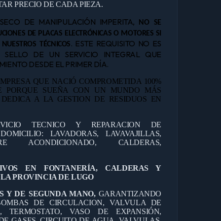
AR PRECIO DE CADA PIEZA.
NSECO DE MANIPULACIÓN IMPERITA,
NO SE
CIONES DE PLACAS ELECTRÓNICAS O MOTORES SI
. ESTE REQUISITO NO ES
 NUESTROS TÉCNICOS
L SELLO DE UN SERVICIO INTEGRAL QUE
IENTO DESDE EL PRIMER DÍA.
MPRESA QUE NACIÓ COMPROMETIDA 100%
TE PORQUE SUEÑA CON UN MUNDO MÁS
E DEDICA A LA GESTION DE RESIDUOS EN
RVICIO TECNICO Y REPARACION DE
OMICILIO: LAVADORAS, LAVAVAJILLAS,
IRE ACONDICIONADO, CALDERAS,
TIVOS EN FONTANERÍA, CALDERAS Y
LA PROVINCIA DE LUGO
S Y DE SEGUNDA MANO,
GARANTIZANDO
OMBAS DE CIRCULACION, VALVULA DE
O, TERMOSTATO, VASO DE EXPANSIÓN,
DE GASES, CIRCUITO DE AGUA, VALVULAS,