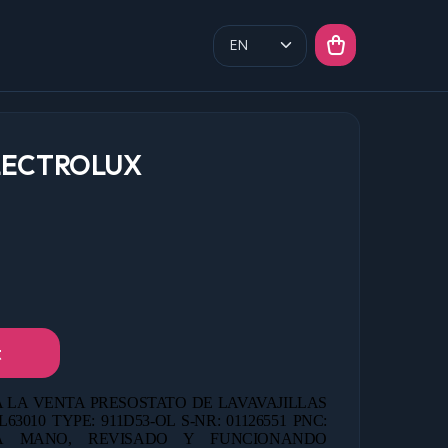
LECTROLUX
t
 LA VENTA PRESOSTATO DE LAVAVAJILLAS
010 TYPE: 911D53-OL S-NR: 01126551 PNC:
 MANO, REVISADO Y FUNCIONANDO