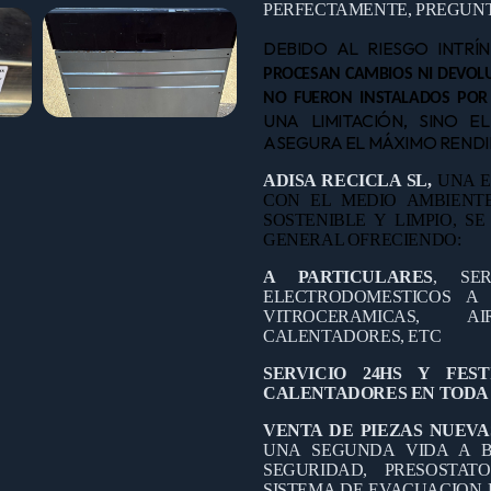
PERFECTAMENTE, PREGUNT
DEBIDO AL RIESGO INTRÍ
PROCESAN CAMBIOS NI DEVOLU
NO FUERON INSTALADOS POR
UNA LIMITACIÓN, SINO E
ASEGURA EL MÁXIMO RENDIM
ADISA RECICLA SL,
UNA E
CON EL MEDIO AMBIEN
SOSTENIBLE Y LIMPIO, S
GENERAL OFRECIENDO:
A PARTICULARES
, SE
ELECTRODOMESTICOS A D
VITROCERAMICAS, A
CALENTADORES, ETC
SERVICIO 24HS Y FES
CALENTADORES EN TODA 
VENTA DE PIEZAS NUEVA
UNA SEGUNDA VIDA A B
SEGURIDAD, PRESOSTAT
SISTEMA DE EVACUACION 