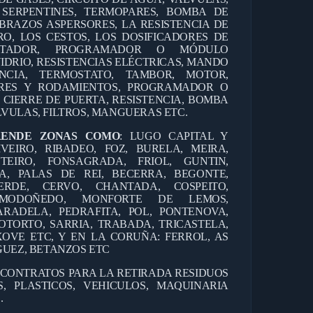
 SERPENTINES, TERMOPARES, BOMBA DE
BRAZOS ASPERSORES, LA RESISTENCIA DE
RO, LOS CESTOS, LOS DOSIFICADORES DE
ANTADOR, PROGRAMADOR O MÓDULO
IDRIO, RESISTENCIAS ELÉCTRICAS, MANDO
CIA, TERMOSTATO, TAMBOR, MOTOR,
RES Y RODAMIENTOS, PROGRAMADOR O
 CIERRE DE PUERTA, RESISTENCIA, BOMBA
VULAS, FILTROS, MANGUERAS ETC.
RENDE ZONAS COMO
: LUGO CAPITAL Y
IVEIRO, RIBADEO, FOZ, BURELA, MEIRA,
TEIRO, FONSAGRADA, FRIOL, GUNTIN,
A, PALAS DE REI, BECERRA, BEGONTE,
ERDE, CERVO, CHANTADA, COSPEITO,
, MODOÑEDO, MONFORTE DE LEMOS,
RADELA, PEDRAFITA, POL, PONTENOVA,
OTORTO, SARRIA, TRABADA, TRICASTELA,
OVE ETC, Y EN LA CORUÑA: FERROL, AS
GUEZ, BETANZOS ETC
 CONTRATOS PARA LA RETIRADA RESIDUOS
, PLASTICOS, VEHICULOS, MAQUINARIA
.