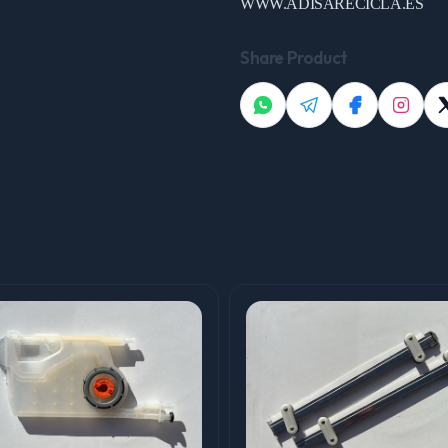
WWW.ADISARECICLA.ES
Share Product