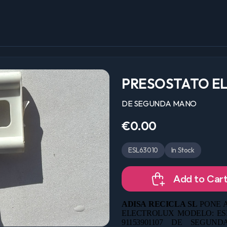
PRESOSTATO E
DE SEGUNDA MANO
€0.00
ESL63010
In Stock
Add to Car
ADISA RECICLA SL
PONE A
ELECTROLUX MODELO: ESL63
91153901107 DE
SEGUNDA