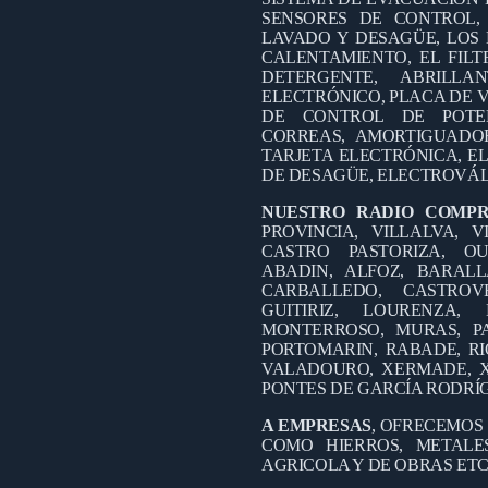
SENSORES DE CONTROL,
LAVADO Y DESAGÜE, LOS 
CALENTAMIENTO, EL FILT
DETERGENTE, ABRILL
ELECTRÓNICO, PLACA DE V
DE CONTROL DE POTEN
CORREAS, AMORTIGUADO
TARJETA ELECTRÓNICA, EL
DE DESAGÜE, ELECTROVÁL
NUESTRO RADIO COMP
PROVINCIA, VILLALVA, V
CASTRO PASTORIZA, OU
ABADIN, ALFOZ, BARALL
CARBALLEDO, CASTROV
GUITIRIZ, LOURENZA
MONTERROSO, MURAS, PA
PORTOMARIN, RABADE, RI
VALADOURO, XERMADE, X
PONTES DE GARCÍA RODRÍ
A EMPRESAS
, OFRECEMOS
COMO HIERROS, METALES
AGRICOLA Y DE OBRAS ETC