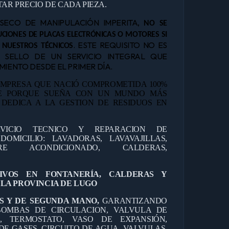
AR PRECIO DE CADA PIEZA.
NSECO DE MANIPULACIÓN IMPERITA,
NO SE
CIONES DE PLACAS ELECTRÓNICAS O MOTORES SI
. ESTE REQUISITO NO ES
 NUESTROS TÉCNICOS
L SELLO DE UN SERVICIO INTEGRAL QUE
IENTO DESDE EL PRIMER DÍA.
MPRESA QUE NACIÓ COMPROMETIDA 100%
TE PORQUE SUEÑA CON UN MUNDO MÁS
E DEDICA A LA GESTION DE RESIDUOS EN
RVICIO TECNICO Y REPARACION DE
OMICILIO: LAVADORAS, LAVAVAJILLAS,
IRE ACONDICIONADO, CALDERAS,
TIVOS EN FONTANERÍA, CALDERAS Y
LA PROVINCIA DE LUGO
S Y DE SEGUNDA MANO,
GARANTIZANDO
OMBAS DE CIRCULACION, VALVULA DE
O, TERMOSTATO, VASO DE EXPANSIÓN,
DE GASES, CIRCUITO DE AGUA, VALVULAS,