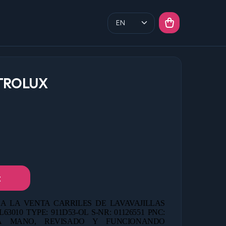
TROLUX
t
A LA VENTA CARRILES DE LAVAVAJILLAS
010 TYPE: 911D53-OL S-NR: 01126551 PNC:
 MANO, REVISADO Y FUNCIONANDO