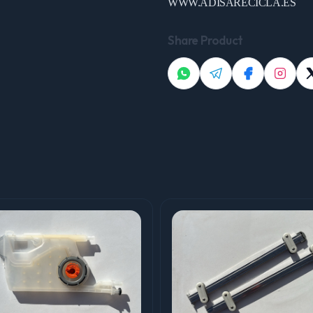
WWW.ADISARECICLA.ES
Share Product