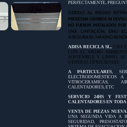
PERFECTAMENTE, PREGUNT
DEBIDO AL RIESGO INTRÍ
PROCESAN CAMBIOS NI DEVOLU
NO FUERON INSTALADOS POR
UNA LIMITACIÓN, SINO E
ASEGURA EL MÁXIMO RENDIM
ADISA RECICLA SL,
UNA E
CON EL MEDIO AMBIEN
SOSTENIBLE Y LIMPIO, S
GENERAL OFRECIENDO:
A PARTICULARES
, SE
ELECTRODOMESTICOS A D
VITROCERAMICAS, A
CALENTADORES, ETC
SERVICIO 24HS Y FES
CALENTADORES EN TODA 
VENTA DE PIEZAS NUEVA
UNA SEGUNDA VIDA A B
SEGURIDAD, PRESOSTAT
SISTEMA DE EVACUACION 