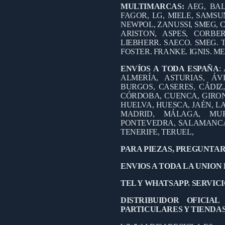
MULTIMARCAS:
AEG, BAL
FAGOR, LG, MIELE, SAMSUN
NEWPOL, ZANUSSI, SMEG, C
ARISTON, ASPES, CORB
LIEBHERR. SAECO. SMEG. 
FOSTER. FRANKE. IGNIS. M
ENVÍOS A TODA ESPAÑA
:
ALMERÍA, ASTURIAS, ÁV
BURGOS, CASERES, CÁDIZ
CÓRDOBA, CUENCA, GIRO
HUELVA, HUESCA, JAÉN, LA
MADRID, MÁLAGA, MUR
PONTEVEDRA, SALAMANCA,
TENERIFE, TERUEL,
PARA PIEZAS, PREGUNTAR
ENVIOS A TODA LA UNION
TEL Y WHATSAPP. SERVICIO
DISTRIBUIDOR OFICIA
PARTICULARES Y TIENDA