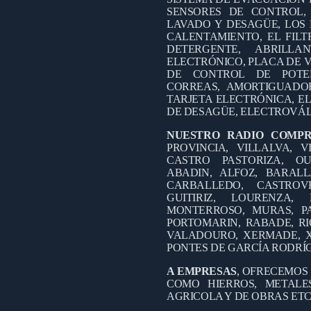
SENSORES DE CONTROL,
LAVADO Y DESAGÜE, LOS 
CALENTAMIENTO, EL FILT
DETERGENTE, ABRILL
ELECTRÓNICO, PLACA DE V
DE CONTROL DE POTEN
CORREAS, AMORTIGUADO
TARJETA ELECTRÓNICA, EL
DE DESAGÜE, ELECTROVÁL
NUESTRO RADIO COMP
PROVINCIA, VILLALVA, V
CASTRO PASTORIZA, OU
ABADIN, ALFOZ, BARALL
CARBALLEDO, CASTROV
GUITIRIZ, LOURENZA
MONTERROSO, MURAS, PA
PORTOMARIN, RABADE, RI
VALADOURO, XERMADE, X
PONTES DE GARCÍA RODRÍ
A EMPRESAS
, OFRECEMOS
COMO HIERROS, METALES
AGRICOLA Y DE OBRAS ETC