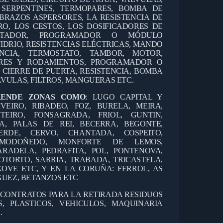
 SERPENTINES, TERMOPARES, BOMBA DE
BRAZOS ASPERSORES, LA RESISTENCIA DE
RO, LOS CESTOS, LOS DOSIFICADORES DE
ANTADOR, PROGRAMADOR O MÓDULO
IDRIO, RESISTENCIAS ELÉCTRICAS, MANDO
CIA, TERMOSTATO, TAMBOR, MOTOR,
RES Y RODAMIENTOS, PROGRAMADOR O
 CIERRE DE PUERTA, RESISTENCIA, BOMBA
VULAS, FILTROS, MANGUERAS ETC.
RENDE ZONAS COMO
: LUGO CAPITAL Y
IVEIRO, RIBADEO, FOZ, BURELA, MEIRA,
TEIRO, FONSAGRADA, FRIOL, GUNTIN,
A, PALAS DE REI, BECERRA, BEGONTE,
ERDE, CERVO, CHANTADA, COSPEITO,
, MODOÑEDO, MONFORTE DE LEMOS,
RADELA, PEDRAFITA, POL, PONTENOVA,
OTORTO, SARRIA, TRABADA, TRICASTELA,
OVE ETC, Y EN LA CORUÑA: FERROL, AS
GUEZ, BETANZOS ETC
 CONTRATOS PARA LA RETIRADA RESIDUOS
, PLASTICOS, VEHICULOS, MAQUINARIA
.