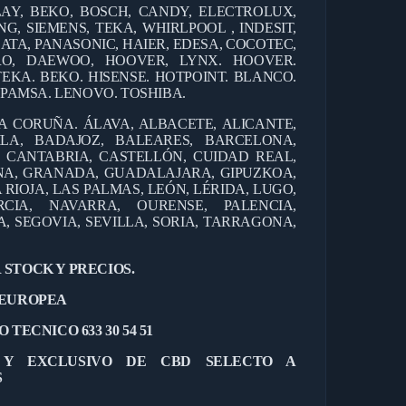
AY, BEKO, BOSCH, CANDY, ELECTROLUX,
G, SIEMENS, TEKA, WHIRLPOOL , INDESIT,
ATA, PANASONIC, HAIER, EDESA, COCOTEC,
ERO, DAEWOO, HOOVER, LYNX. HOOVER.
TEKA. BEKO. HISENSE. HOTPOINT. BLANCO.
EPAMSA. LENOVO. TOSHIBA.
 A CORUÑA. ÁLAVA, ALBACETE, ALICANTE,
ILA, BADAJOZ, BALEARES, BARCELONA,
, CANTABRIA, CASTELLÓN, CUIDAD REAL,
NA, GRANADA, GUADALAJARA, GIPUZKOA,
 RIOJA, LAS PALMAS, LEÓN, LÉRIDA, LUGO,
CIA, NAVARRA, OURENSE, PALENCIA,
 SEGOVIA, SEVILLA, SORIA, TARRAGONA,
 STOCK Y PRECIOS.
 EUROPEA
 TECNICO 633 30 54 51
L Y EXCLUSIVO DE CBD SELECTO A
S