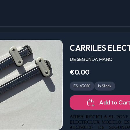
CARRILES ELEC
DE SEGUNDA MANO
€0.00
ESL63010
In Stock
Add to Car
ADISA RECICLA SL
PONE 
ELECTROLUX MODELO: ESL63
91153901107 DE
SEGUNDA