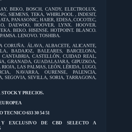
AY, BEKO, BOSCH, CANDY, ELECTROLUX,
G, SIEMENS, TEKA, WHIRLPOOL , INDESIT,
ATA, PANASONIC, HAIER, EDESA, COCOTEC,
ERO, DAEWOO, HOOVER, LYNX. HOOVER.
TEKA. BEKO. HISENSE. HOTPOINT. BLANCO.
EPAMSA. LENOVO. TOSHIBA.
 A CORUÑA. ÁLAVA, ALBACETE, ALICANTE,
ILA, BADAJOZ, BALEARES, BARCELONA,
, CANTABRIA, CASTELLÓN, CUIDAD REAL,
NA, GRANADA, GUADALAJARA, GIPUZKOA,
 RIOJA, LAS PALMAS, LEÓN, LÉRIDA, LUGO,
CIA, NAVARRA, OURENSE, PALENCIA,
 SEGOVIA, SEVILLA, SORIA, TARRAGONA,
 STOCK Y PRECIOS.
 EUROPEA
 TECNICO 633 30 54 51
L Y EXCLUSIVO DE CBD SELECTO A
S