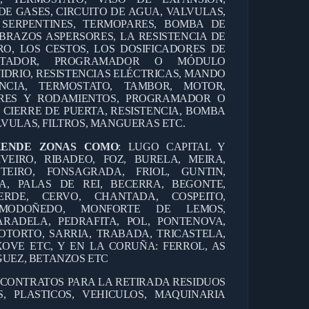
DE GASES, CIRCUITO DE AGUA, VALVULAS,
 SERPENTINES, TERMOPARES, BOMBA DE
BRAZOS ASPERSORES, LA RESISTENCIA DE
RO, LOS CESTOS, LOS DOSIFICADORES DE
ANTADOR, PROGRAMADOR O MÓDULO
IDRIO, RESISTENCIAS ELÉCTRICAS, MANDO
CIA, TERMOSTATO, TAMBOR, MOTOR,
RES Y RODAMIENTOS, PROGRAMADOR O
 CIERRE DE PUERTA, RESISTENCIA, BOMBA
VULAS, FILTROS, MANGUERAS ETC.
RENDE ZONAS COMO
: LUGO CAPITAL Y
IVEIRO, RIBADEO, FOZ, BURELA, MEIRA,
TEIRO, FONSAGRADA, FRIOL, GUNTIN,
A, PALAS DE REI, BECERRA, BEGONTE,
ERDE, CERVO, CHANTADA, COSPEITO,
, MODOÑEDO, MONFORTE DE LEMOS,
RADELA, PEDRAFITA, POL, PONTENOVA,
OTORTO, SARRIA, TRABADA, TRICASTELA,
OVE ETC, Y EN LA CORUÑA: FERROL, AS
GUEZ, BETANZOS ETC
 CONTRATOS PARA LA RETIRADA RESIDUOS
, PLASTICOS, VEHICULOS, MAQUINARIA
.