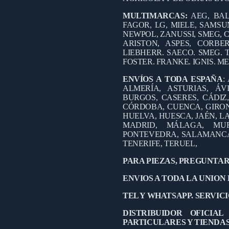
MULTIMARCAS:
AEG, BAL
FAGOR, LG, MIELE, SAMSUN
NEWPOL, ZANUSSI, SMEG, C
ARISTON, ASPES, CORB
LIEBHERR. SAECO. SMEG. 
FOSTER. FRANKE. IGNIS. M
ENVÍOS A TODA ESPAÑA
:
ALMERÍA, ASTURIAS, ÁV
BURGOS, CASERES, CÁDIZ
CÓRDOBA, CUENCA, GIRO
HUELVA, HUESCA, JAÉN, LA
MADRID, MÁLAGA, MUR
PONTEVEDRA, SALAMANCA,
TENERIFE, TERUEL,
PARA PIEZAS, PREGUNTAR
ENVIOS A TODA LA UNION
TEL Y WHATSAPP. SERVICIO
DISTRIBUIDOR OFICIA
PARTICULARES Y TIENDA