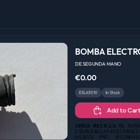
BOMBA ELECTR
DE SEGUNDA MANO
€0.00
ESL63010
In Stock
Add to Car
ADISA RECICLA SL
PONE
LAVAVAJILLAS ELECTROLUX 
01126551 PNC: 911539011