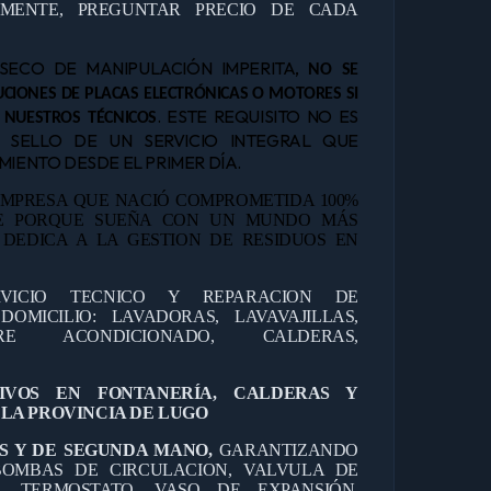
AMENTE, PREGUNTAR PRECIO DE CADA
NSECO DE MANIPULACIÓN IMPERITA,
NO SE
CIONES DE PLACAS ELECTRÓNICAS O MOTORES SI
. ESTE REQUISITO NO ES
 NUESTROS TÉCNICOS
L SELLO DE UN SERVICIO INTEGRAL QUE
IENTO DESDE EL PRIMER DÍA.
MPRESA QUE NACIÓ COMPROMETIDA 100%
TE PORQUE SUEÑA CON UN MUNDO MÁS
E DEDICA A LA GESTION DE RESIDUOS EN
RVICIO TECNICO Y REPARACION DE
OMICILIO: LAVADORAS, LAVAVAJILLAS,
IRE ACONDICIONADO, CALDERAS,
TIVOS EN FONTANERÍA, CALDERAS Y
LA PROVINCIA DE LUGO
S Y DE SEGUNDA MANO,
GARANTIZANDO
OMBAS DE CIRCULACION, VALVULA DE
O, TERMOSTATO, VASO DE EXPANSIÓN,