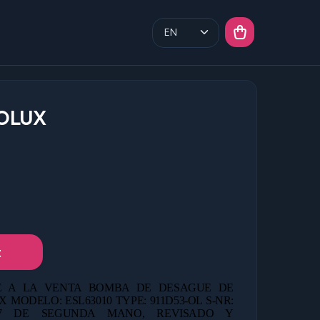
OLUX
t
 A LA VENTA BOMBA DE DESAGUE DE
MODELO: ESL63010 TYPE: 911D53-OL S-NR:
07 DE
SEGUNDA MANO, REVISADO Y