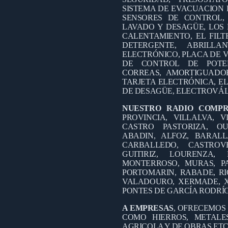
SISTEMA DE EVACUACION 
SENSORES DE CONTROL,
LAVADO Y DESAGÜE, LOS 
CALENTAMIENTO, EL FILT
DETERGENTE, ABRILL
ELECTRÓNICO, PLACA DE V
DE CONTROL DE POTEN
CORREAS, AMORTIGUADO
TARJETA ELECTRÓNICA, EL
DE DESAGÜE, ELECTROVÁL
NUESTRO RADIO COMP
PROVINCIA, VILLALVA, V
CASTRO PASTORIZA, OU
ABADIN, ALFOZ, BARALL
CARBALLEDO, CASTROV
GUITIRIZ, LOURENZA
MONTERROSO, MURAS, PA
PORTOMARIN, RABADE, RI
VALADOURO, XERMADE, X
PONTES DE GARCÍA RODRÍ
A EMPRESAS
, OFRECEMOS
COMO HIERROS, METALES
AGRICOLA Y DE OBRAS ETC