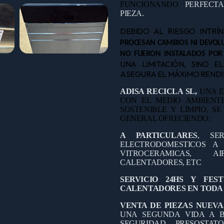
FUNCIONANDO
PERFECT
PIEZA.
DEBIDO AL RIESGO INTRÍ
PROCESAN CAMBIOS NI DEVOLU
NO FUERON INSTALADOS POR
UNA LIMITACIÓN, SINO E
ASEGURA EL MÁXIMO RENDIM
ADISA RECICLA SL,
UNA E
CON EL MEDIO AMBIEN
SOSTENIBLE Y LIMPIO, S
GENERAL OFRECIENDO:
A PARTICULARES
, SE
ELECTRODOMESTICOS A D
VITROCERAMICAS, A
CALENTADORES, ETC
SERVICIO 24HS Y FES
CALENTADORES EN TODA 
VENTA DE PIEZAS NUEVA
UNA SEGUNDA VIDA A B
SEGURIDAD, PRESOSTAT