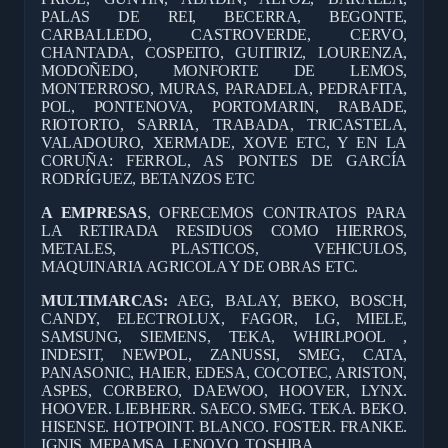
PALAS DE REI, BECERRA, BEGONTE,
CARBALLEDO, CASTROVERDE, CERVO,
CHANTADA, COSPEITO, GUITIRIZ, LOURENZA,
MODOÑEDO, MONFORTE DE LEMOS,
MONTERROSO, MURAS, PARADELA, PEDRAFITA,
POL, PONTENOVA, PORTOMARIN, RABADE,
RIOTORTO, SARRIA, TRABADA, TRICASTELA,
VALADOURO, XERMADE, XOVE ETC, Y EN LA
CORUÑA: FERROL, AS PONTES DE GARCÍA
RODRÍGUEZ, BETANZOS ETC
A EMPRESAS
, OFRECEMOS CONTRATOS PARA
LA RETIRADA RESIDUOS COMO HIERROS,
METALES, PLASTICOS, VEHICULOS,
MAQUINARIA AGRICOLA Y DE OBRAS ETC.
MULTIMARCAS:
AEG, BALAY, BEKO, BOSCH,
CANDY, ELECTROLUX, FAGOR, LG, MIELE,
SAMSUNG, SIEMENS, TEKA, WHIRLPOOL ,
INDESIT, NEWPOL, ZANUSSI, SMEG, CATA,
PANASONIC, HAIER, EDESA, COCOTEC, ARISTON,
ASPES, CORBERO, DAEWOO, HOOVER, LYNX.
HOOVER. LIEBHERR. SAECO. SMEG. TEKA. BEKO.
HISENSE. HOTPOINT. BLANCO. FOSTER. FRANKE.
IGNIS. MEPAMSA. LENOVO. TOSHIBA.