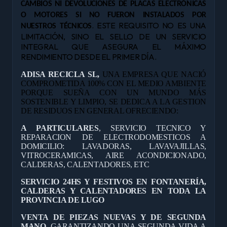
CAMBIOS NI DEVOLUCIONES DE PLACAS ELECTRÓNICAS
O MOTORES SI NO FUERON INSTALADOS POR
. ESTE REQUISITO NO ES UNA
NUESTROS TÉCNICOS
LIMITACIÓN, SINO EL SELLO DE UN SERVICIO
INTEGRAL QUE ASEGURA EL MÁXIMO
RENDIMIENTO DESDE EL PRIMER DÍA.
ADISA RECICLA SL,
UNA EMPRESA QUE NACIÓ
COMPROMETIDA 100% CON EL MEDIO AMBIENTE
PORQUE SUEÑA CON UN MUNDO MÁS
SOSTENIBLE Y LIMPIO, SE DEDICA A LA GESTION
DE RESIDUOS EN GENERAL OFRECIENDO:
A PARTICULARES
, SERVICIO TECNICO Y
REPARACION DE ELECTRODOMESTICOS A
DOMICILIO: LAVADORAS, LAVAVAJILLAS,
VITROCERAMICAS, AIRE ACONDICIONADO,
CALDERAS, CALENTADORES, ETC
SERVICIO 24HS Y FESTIVOS EN FONTANERÍA,
CALDERAS Y CALENTADORES EN TODA LA
PROVINCIA DE LUGO
VENTA DE PIEZAS NUEVAS Y DE SEGUNDA
MANO,
GARANTIZANDO UNA SEGUNDA VIDA A