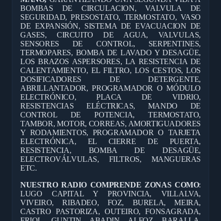
BOMBAS DE CIRCULACION, VALVULA DE
SEGURIDAD, PRESOSTATO, TERMOSTATO, VASO
DE EXPANSIÓN, SISTEMA DE EVACUACION DE
GASES, CIRCUITO DE AGUA, VALVULAS,
SENSORES DE CONTROL, SERPENTINES,
TERMOPARES, BOMBA DE LAVADO Y DESAGÜE,
LOS BRAZOS ASPERSORES, LA RESISTENCIA DE
CALENTAMIENTO, EL FILTRO, LOS CESTOS, LOS
DOSIFICADORES DE DETERGENTE,
ABRILLANTADOR, PROGRAMADOR O MÓDULO
ELECTRÓNICO, PLACA DE VIDRIO,
RESISTENCIAS ELÉCTRICAS, MANDO DE
CONTROL DE POTENCIA, TERMOSTATO,
TAMBOR, MOTOR, CORREAS, AMORTIGUADORES
Y RODAMIENTOS, PROGRAMADOR O TARJETA
ELECTRÓNICA, EL CIERRE DE PUERTA,
RESISTENCIA, BOMBA DE DESAGÜE,
ELECTROVÁLVULAS, FILTROS, MANGUERAS
ETC.
NUESTRO RADIO COMPRENDE ZONAS COMO
:
LUGO CAPITAL Y PROVINCIA, VILLALVA,
VIVEIRO, RIBADEO, FOZ, BURELA, MEIRA,
CASTRO PASTORIZA, OUTEIRO, FONSAGRADA,
FRIOL, GUNTIN, ABADIN, ALFOZ, BARALLA,