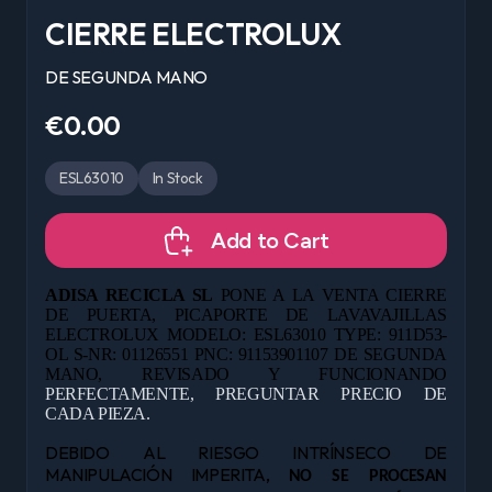
CIERRE ELECTROLUX
DE SEGUNDA MANO
€0.00
ESL63010
In Stock
Add to Cart
ADISA RECICLA SL
PONE A LA VENTA CIERRE
DE PUERTA, PICAPORTE DE LAVAVAJILLAS
ELECTROLUX MODELO: ESL63010 TYPE: 911D53-
OL S-NR: 01126551 PNC: 91153901107 DE
SEGUNDA
MANO, REVISADO Y FUNCIONANDO
PERFECTAMENTE, PREGUNTAR PRECIO DE
CADA PIEZA.
DEBIDO AL RIESGO INTRÍNSECO DE
MANIPULACIÓN IMPERITA,
NO SE PROCESAN