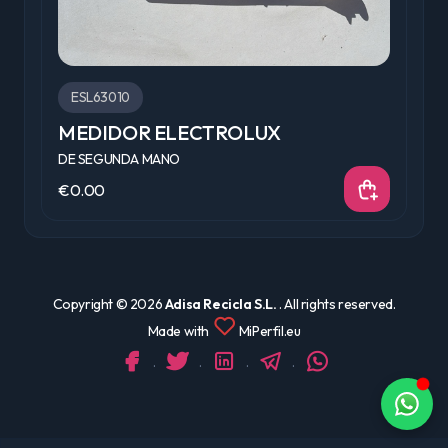
ESL63010
MEDIDOR ELECTROLUX
C
DE SEGUNDA MANO
D
€0.00
€
Copyright ©
2026
Adisa Recicla S.L.
. All rights reserved.
Made with
MiPerfil.eu