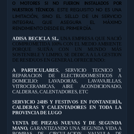
O MOTORES SI NO FUERON INSTALADOS POR
. ESTE REQUISITO NO ES UNA
NUESTROS TÉCNICOS
LIMITACIÓN, SINO EL SELLO DE UN SERVICIO
INTEGRAL QUE ASEGURA EL MÁXIMO
RENDIMIENTO DESDE EL PRIMER DÍA.
ADISA RECICLA SL,
UNA EMPRESA QUE NACIÓ
COMPROMETIDA 100% CON EL MEDIO AMBIENTE
PORQUE SUEÑA CON UN MUNDO MÁS
SOSTENIBLE Y LIMPIO, SE DEDICA A LA GESTION
DE RESIDUOS EN GENERAL OFRECIENDO:
A PARTICULARES
, SERVICIO TECNICO Y
REPARACION DE ELECTRODOMESTICOS A
DOMICILIO: LAVADORAS, LAVAVAJILLAS,
VITROCERAMICAS, AIRE ACONDICIONADO,
CALDERAS, CALENTADORES, ETC
SERVICIO 24HS Y FESTIVOS EN FONTANERÍA,
CALDERAS Y CALENTADORES EN TODA LA
PROVINCIA DE LUGO
VENTA DE PIEZAS NUEVAS Y DE SEGUNDA
MANO,
GARANTIZANDO UNA SEGUNDA VIDA A
BOMBAS DE CIRCULACION, VALVULA DE