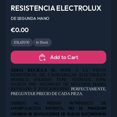
RESISTENCIA ELECTROLUX
DE SEGUNDA MANO
€0.00
ESL63010
In Stock
Add to Cart
ADISA RECICLA SL
PONE A LA VENTA
RESISTENCIA DE LAVAVAJILLAS ELECTROLUX
MODELO: ESL63010 TYPE: 911D53-OL S-NR:
01126551 PNC: 91153901107 DE
SEGUNDA MANO,
REVISADO Y FUNCIONANDO
PERFECTAMENTE,
PREGUNTAR PRECIO DE CADA PIEZA.
DEBIDO AL RIESGO INTRÍNSECO DE
MANIPULACIÓN IMPERITA,
NO SE PROCESAN
CAMBIOS NI DEVOLUCIONES DE PLACAS ELECTRÓNICAS