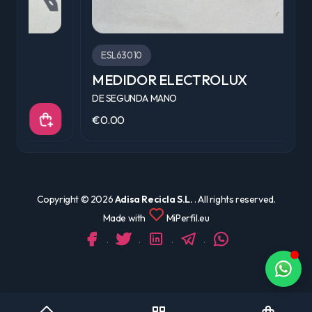
ESL63010
MEDIDOR ELECTROLUX
C
DE SEGUNDA MANO
D
€0.00
€
Copyright ©
2026
Adisa Recicla S.L.
. All rights reserved.
Made with
MiPerfil.eu