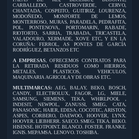
CARBALLEDO, CASTROVERDE, CERVO,
CHANTADA, COSPEITO, GUITIRIZ, LOURENZA,
MODOÑEDO, MONFORTE DE LEMOS,
MONTERROSO, MURAS, PARADELA, PEDRAFITA,
POL, PONTENOVA, PORTOMARIN, RABADE,
RIOTORTO, SARRIA, TRABADA, TRICASTELA,
VALADOURO, XERMADE, XOVE ETC, Y EN LA
CORUÑA: FERROL, AS PONTES DE GARCÍA
RODRÍGUEZ, BETANZOS ETC
A EMPRESAS
, OFRECEMOS CONTRATOS PARA
LA RETIRADA RESIDUOS COMO HIERROS,
METALES, PLASTICOS, VEHICULOS,
MAQUINARIA AGRICOLA Y DE OBRAS ETC.
MULTIMARCAS:
AEG, BALAY, BEKO, BOSCH,
CANDY, ELECTROLUX, FAGOR, LG, MIELE,
SAMSUNG, SIEMENS, TEKA, WHIRLPOOL ,
INDESIT, NEWPOL, ZANUSSI, SMEG, CATA,
PANASONIC, HAIER, EDESA, COCOTEC, ARISTON,
ASPES, CORBERO, DAEWOO, HOOVER, LYNX.
HOOVER. LIEBHERR. SAECO. SMEG. TEKA. BEKO.
HISENSE. HOTPOINT. BLANCO. FOSTER. FRANKE.
IGNIS. MEPAMSA. LENOVO. TOSHIBA.