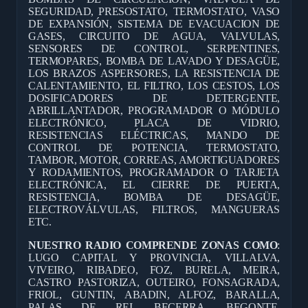
SEGURIDAD, PRESOSTATO, TERMOSTATO, VASO
DE EXPANSIÓN, SISTEMA DE EVACUACION DE
GASES, CIRCUITO DE AGUA, VALVULAS,
SENSORES DE CONTROL, SERPENTINES,
TERMOPARES, BOMBA DE LAVADO Y DESAGÜE,
LOS BRAZOS ASPERSORES, LA RESISTENCIA DE
CALENTAMIENTO, EL FILTRO, LOS CESTOS, LOS
DOSIFICADORES DE DETERGENTE,
ABRILLANTADOR, PROGRAMADOR O MÓDULO
ELECTRÓNICO, PLACA DE VIDRIO,
RESISTENCIAS ELÉCTRICAS, MANDO DE
CONTROL DE POTENCIA, TERMOSTATO,
TAMBOR, MOTOR, CORREAS, AMORTIGUADORES
Y RODAMIENTOS, PROGRAMADOR O TARJETA
ELECTRÓNICA, EL CIERRE DE PUERTA,
RESISTENCIA, BOMBA DE DESAGÜE,
ELECTROVÁLVULAS, FILTROS, MANGUERAS
ETC.
NUESTRO RADIO COMPRENDE ZONAS COMO
:
LUGO CAPITAL Y PROVINCIA, VILLALVA,
VIVEIRO, RIBADEO, FOZ, BURELA, MEIRA,
CASTRO PASTORIZA, OUTEIRO, FONSAGRADA,
FRIOL, GUNTIN, ABADIN, ALFOZ, BARALLA,
PALAS DE REI, BECERRA, BEGONTE,