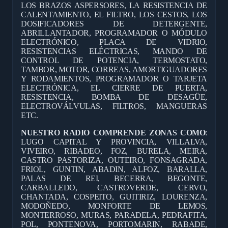
LOS BRAZOS ASPERSORES, LA RESISTENCIA DE
CALENTAMIENTO, EL FILTRO, LOS CESTOS, LOS
DOSIFICADORES DE DETERGENTE,
ABRILLANTADOR, PROGRAMADOR O MÓDULO
ELECTRÓNICO, PLACA DE VIDRIO,
RESISTENCIAS ELÉCTRICAS, MANDO DE
CONTROL DE POTENCIA, TERMOSTATO,
TAMBOR, MOTOR, CORREAS, AMORTIGUADORES
Y RODAMIENTOS, PROGRAMADOR O TARJETA
ELECTRÓNICA, EL CIERRE DE PUERTA,
RESISTENCIA, BOMBA DE DESAGÜE,
ELECTROVÁLVULAS, FILTROS, MANGUERAS
ETC.
NUESTRO RADIO COMPRENDE ZONAS COMO
:
LUGO CAPITAL Y PROVINCIA, VILLALVA,
VIVEIRO, RIBADEO, FOZ, BURELA, MEIRA,
CASTRO PASTORIZA, OUTEIRO, FONSAGRADA,
FRIOL, GUNTIN, ABADIN, ALFOZ, BARALLA,
PALAS DE REI, BECERRA, BEGONTE,
CARBALLEDO, CASTROVERDE, CERVO,
CHANTADA, COSPEITO, GUITIRIZ, LOURENZA,
MODOÑEDO, MONFORTE DE LEMOS,
MONTERROSO, MURAS, PARADELA, PEDRAFITA,
POL, PONTENOVA, PORTOMARIN, RABADE,