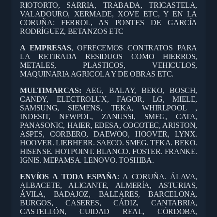
RIOTORTO, SARRIA, TRABADA, TRICASTELA,
VALADOURO, XERMADE, XOVE ETC, Y EN LA
CORUÑA: FERROL, AS PONTES DE GARCÍA
RODRÍGUEZ, BETANZOS ETC
A EMPRESAS
, OFRECEMOS CONTRATOS PARA
LA RETIRADA RESIDUOS COMO HIERROS,
METALES, PLASTICOS, VEHICULOS,
MAQUINARIA AGRICOLA Y DE OBRAS ETC.
MULTIMARCAS:
AEG, BALAY, BEKO, BOSCH,
CANDY, ELECTROLUX, FAGOR, LG, MIELE,
SAMSUNG, SIEMENS, TEKA, WHIRLPOOL ,
INDESIT, NEWPOL, ZANUSSI, SMEG, CATA,
PANASONIC, HAIER, EDESA, COCOTEC, ARISTON,
ASPES, CORBERO, DAEWOO, HOOVER, LYNX.
HOOVER. LIEBHERR. SAECO. SMEG. TEKA. BEKO.
HISENSE. HOTPOINT. BLANCO. FOSTER. FRANKE.
IGNIS. MEPAMSA. LENOVO. TOSHIBA.
ENVÍOS A TODA ESPAÑA
: A CORUÑA. ÁLAVA,
ALBACETE, ALICANTE, ALMERÍA, ASTURIAS,
ÁVILA, BADAJOZ, BALEARES, BARCELONA,
BURGOS, CASERES, CÁDIZ, CANTABRIA,
CASTELLÓN, CUIDAD REAL, CÓRDOBA,