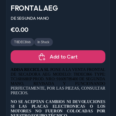
FRONTAL AEG
DE SEGUNDA MANO
€0.00
T8DEC866
In Stock
Add to Cart
ADISA RECICLA SL
PONE A LA VENTA
FRONTAL
DE SECADORA AEG
MODELO: T8DEC866 TYPE:
TC16H68HP PROD. NRO: 91609789400 DE
SEGUNDA
MANO, REVISADA Y FUNCIONANDO
PERFECTAMENTE, POR LAS PIEZAS, CONSULTAR
PRECIOS.
NO SE ACEPTAN CAMBIOS NI DEVOLUCIONES
SI LAS PLACAS ELECTRONICAS O LOS
MOTORES NO FUERON COLOCADAS POR
NUESTRO EQUIPO TÉCNICO.