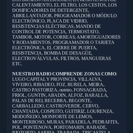
CALENTAMIENTO, EL FILTRO, LOS CESTOS, LOS
DOSIFICADORES DE DETERGENTE,
ABRILLANTADOR, PROGRAMADOR O MÓDULO
ELECTRÓNICO, PLACA DE VIDRIO,
RESISTENCIAS ELÉCTRICAS, MANDO DE
CONTROL DE POTENCIA, TERMOSTATO,
TAMBOR, MOTOR, CORREAS, AMORTIGUADORES
Y RODAMIENTOS, PROGRAMADOR O TARJETA
ELECTRÓNICA, EL CIERRE DE PUERTA,
RESISTENCIA, BOMBA DE DESAGÜE,
ELECTROVÁLVULAS, FILTROS, MANGUERAS
ETC.
NUESTRO RADIO COMPRENDE ZONAS COMO
:
LUGO CAPITAL Y PROVINCIA, VILLALVA,
VIVEIRO, RIBADEO, FOZ, BURELA, MEIRA,
CASTRO PASTORIZA, outeiro, FONSAGRADA,
FRIOL, GUNTIN, ABADIN, ALFOZ, BARALLA,
PALAS DE REI, BECERRA, BEGONTE,
CARBALLEDO, CASTROVERDE, CERVO,
CHANTADA, COSPEITO, GUITIRIZ, LOURENZA,
MODOÑEDO, MONFORTE DE LEMOS,
MONTERROSO, MURAS, PARADELA, PEDRAFITA,
POL, PONTENOVA, PORTOMARIN, RABADE,
RIOTORTO, SARRIA, TRABADA, TRICASTELA,