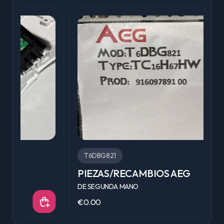
T6DBG821
PIEZAS/RECAMBIOS AEG
F
DE SEGUNDA MANO
D
€0.00
€