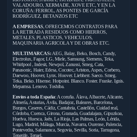
VALADOURO, XERMADE, XOVE ETC, Y EN LA
CORUÑA: FERROL, AS PONTES DE GARCÍA
RODRÍGUEZ, BETANZOS ETC
A EMPRESAS
, OFRECEMOS CONTRATOS PARA
LA RETIRADA RESIDUOS COMO HIERROS,
METALES, PLASTICOS, VEHICULOS,
MAQUINARIA AGRICOLA Y DE OBRAS ETC.
MULTIMARCAS:
AEG, Balay, Beko, Bosch, Candy,
Electrolux, Fagor, LG, Miele, Samsung, Siemens, Teka,
Whirlpool , Indesit, Newpol, Zanussi, Smeg, Cata,
Panasonic, Haier, Edesa, Cocotec, Ariston, Aspes, Corbero,
Daewoo, Hoover, Lynx. Hoover. Liebherr. Saeco. Smeg.
Teka. Beko. Hisense. Hotpoint. Blanco. Foster. Franke. Ignis.
Mepamsa. Lenovo. Toshiba.
Envíos a toda España
: A coruña. Álava, Albacete, Alicante,
Almería, Asturias, Ávila, Badajoz, Baleares, Barcelona,
Burgos, Caseres, Cádiz, Cantabria, Castellón, Cuidad real,
Córdoba, Cuenca, Girona, Granada, Guadalajara, Gipuzkoa,
Huelva, Huesca, Jaén, La Rioja, Las Palmas, León, Lérida,
Lugo, Madrid, Málaga, Murcia, Navarra, Ourense, Palencia,
Pontevedra, Salamanca, Segovia, Sevilla, Soria, Tarragona,
Tenerife, Teruel,