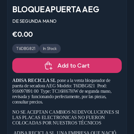
BLOQUEAPUERTA AEG
DE SEGUNDA MANO
€0.00
T6DBG821
In Stock
Add to Cart
ADISA RECICLA SL
pone a la venta bloqueador de
puerta de secadora AEG Modelo: T6DBG821 Prod:
916097891 00 Type: TC16H67HW de segunda mano,
revisada y funcionando perfectamente, por las piezas,
consultar precios.
NO SE ACEPTAN CAMBIOS NI DEVOLUCIONES SI
LAS PLACAS ELECTRONICAS NO FUERON
COLOCADAS POR NUESTROS TÉCNICOS
ADISA RECICLA SL, UNA EMPRESA QUE NACIÓ