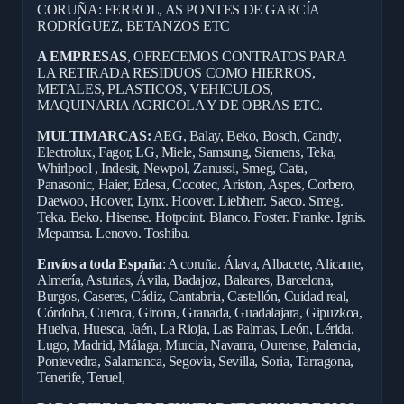
CORUÑA: FERROL, AS PONTES DE GARCÍA
RODRÍGUEZ, BETANZOS ETC
A EMPRESAS
, OFRECEMOS CONTRATOS PARA
LA RETIRADA RESIDUOS COMO HIERROS,
METALES, PLASTICOS, VEHICULOS,
MAQUINARIA AGRICOLA Y DE OBRAS ETC.
MULTIMARCAS:
AEG, Balay, Beko, Bosch, Candy,
Electrolux, Fagor, LG, Miele, Samsung, Siemens, Teka,
Whirlpool , Indesit, Newpol, Zanussi, Smeg, Cata,
Panasonic, Haier, Edesa, Cocotec, Ariston, Aspes, Corbero,
Daewoo, Hoover, Lynx. Hoover. Liebherr. Saeco. Smeg.
Teka. Beko. Hisense. Hotpoint. Blanco. Foster. Franke. Ignis.
Mepamsa. Lenovo. Toshiba.
Envíos a toda España
: A coruña. Álava, Albacete, Alicante,
Almería, Asturias, Ávila, Badajoz, Baleares, Barcelona,
Burgos, Caseres, Cádiz, Cantabria, Castellón, Cuidad real,
Córdoba, Cuenca, Girona, Granada, Guadalajara, Gipuzkoa,
Huelva, Huesca, Jaén, La Rioja, Las Palmas, León, Lérida,
Lugo, Madrid, Málaga, Murcia, Navarra, Ourense, Palencia,
Pontevedra, Salamanca, Segovia, Sevilla, Soria, Tarragona,
Tenerife, Teruel,