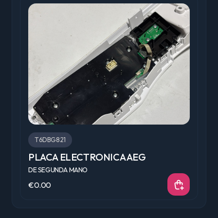
T6DBG821
PIEZAS/RECAMBIOS AEG
F
DE SEGUNDA MANO
D
€0.00
€