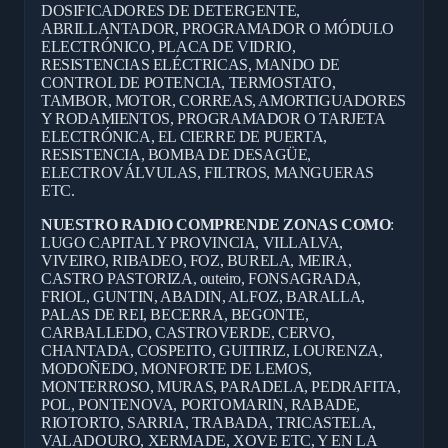
DOSIFICADORES DE DETERGENTE,
ABRILLANTADOR, PROGRAMADOR O MÓDULO
ELECTRÓNICO, PLACA DE VIDRIO,
RESISTENCIAS ELÉCTRICAS, MANDO DE
CONTROL DE POTENCIA, TERMOSTATO,
TAMBOR, MOTOR, CORREAS, AMORTIGUADORES
Y RODAMIENTOS, PROGRAMADOR O TARJETA
ELECTRÓNICA, EL CIERRE DE PUERTA,
RESISTENCIA, BOMBA DE DESAGÜE,
ELECTROVÁLVULAS, FILTROS, MANGUERAS
ETC.
NUESTRO RADIO COMPRENDE ZONAS COMO
:
LUGO CAPITAL Y PROVINCIA, VILLALVA,
VIVEIRO, RIBADEO, FOZ, BURELA, MEIRA,
CASTRO PASTORIZA, outeiro, FONSAGRADA,
FRIOL, GUNTIN, ABADIN, ALFOZ, BARALLA,
PALAS DE REI, BECERRA, BEGONTE,
CARBALLEDO, CASTROVERDE, CERVO,
CHANTADA, COSPEITO, GUITIRIZ, LOURENZA,
MODOÑEDO, MONFORTE DE LEMOS,
MONTERROSO, MURAS, PARADELA, PEDRAFITA,
POL, PONTENOVA, PORTOMARIN, RABADE,
RIOTORTO, SARRIA, TRABADA, TRICASTELA,
VALADOURO, XERMADE, XOVE ETC, Y EN LA