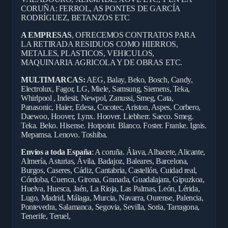
CORUÑA: FERROL, AS PONTES DE GARCÍA
RODRÍGUEZ, BETANZOS ETC
A EMPRESAS
, OFRECEMOS CONTRATOS PARA
LA RETIRADA RESIDUOS COMO HIERROS,
METALES, PLASTICOS, VEHICULOS,
MAQUINARIA AGRICOLA Y DE OBRAS ETC.
MULTIMARCAS:
AEG, Balay, Beko, Bosch, Candy,
Electrolux, Fagor, LG, Miele, Samsung, Siemens, Teka,
Whirlpool , Indesit, Newpol, Zanussi, Smeg, Cata,
Panasonic, Haier, Edesa, Cocotec, Ariston, Aspes, Corbero,
Daewoo, Hoover, Lynx. Hoover. Liebherr. Saeco. Smeg.
Teka. Beko. Hisense. Hotpoint. Blanco. Foster. Franke. Ignis.
Mepamsa. Lenovo. Toshiba.
Envíos a toda España
: A coruña. Álava, Albacete, Alicante,
Almería, Asturias, Ávila, Badajoz, Baleares, Barcelona,
Burgos, Caseres, Cádiz, Cantabria, Castellón, Cuidad real,
Córdoba, Cuenca, Girona, Granada, Guadalajara, Gipuzkoa,
Huelva, Huesca, Jaén, La Rioja, Las Palmas, León, Lérida,
Lugo, Madrid, Málaga, Murcia, Navarra, Ourense, Palencia,
Pontevedra, Salamanca, Segovia, Sevilla, Soria, Tarragona,
Tenerife, Teruel,