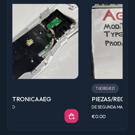
T6DBG821
PIEZAS/RECAMBIOS AEG
F
DE SEGUNDA MANO
D
€0.00
€