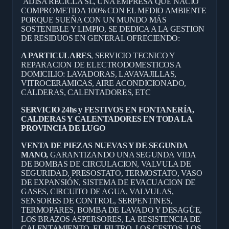
ADISA RECICLA SL, UNA EMPRESA QUE NACIÓ
COMPROMETIDA 100% CON EL MEDIO AMBIENTE
PORQUE SUEÑA CON UN MUNDO MÁS
SOSTENIBLE Y LIMPIO, SE DEDICA A LA GESTION
DE RESIDUOS EN GENERAL OFRECIENDO:
A PARTICULARES
, SERVICIO TECNICO Y
REPARACION DE ELECTRODOMESTICOS A
DOMICILIO: LAVADORAS, LAVAVAJILLAS,
VITROCERAMICAS, AIRE ACONDICIONADO,
CALDERAS, CALENTADORES, ETC
SERVICIO 24hs y FESTIVOS EN FONTANERÍA,
CALDERAS Y CALENTADORES EN TODA LA
PROVINCIA DE LUGO
VENTA DE PIEZAS NUEVAS Y DE SEGUNDA
MANO,
GARANTIZANDO UNA SEGUNDA VIDA
DE BOMBAS DE CIRCULACION, VALVULA DE
SEGURIDAD, PRESOSTATO, TERMOSTATO, VASO
DE EXPANSIÓN, SISTEMA DE EVACUACION DE
GASES, CIRCUITO DE AGUA, VALVULAS,
SENSORES DE CONTROL, SERPENTINES,
TERMOPARES, BOMBA DE LAVADO Y DESAGÜE,
LOS BRAZOS ASPERSORES, LA RESISTENCIA DE
CALENTAMIENTO, EL FILTRO, LOS CESTOS, LOS