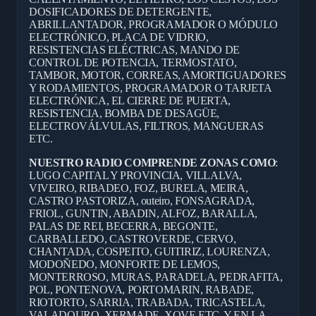
DOSIFICADORES DE DETERGENTE,
ABRILLANTADOR, PROGRAMADOR O MÓDULO
ELECTRÓNICO, PLACA DE VIDRIO,
RESISTENCIAS ELÉCTRICAS, MANDO DE
CONTROL DE POTENCIA, TERMOSTATO,
TAMBOR, MOTOR, CORREAS, AMORTIGUADORES
Y RODAMIENTOS, PROGRAMADOR O TARJETA
ELECTRÓNICA, EL CIERRE DE PUERTA,
RESISTENCIA, BOMBA DE DESAGÜE,
ELECTROVÁLVULAS, FILTROS, MANGUERAS
ETC.
NUESTRO RADIO COMPRENDE ZONAS COMO
:
LUGO CAPITAL Y PROVINCIA, VILLALVA,
VIVEIRO, RIBADEO, FOZ, BURELA, MEIRA,
CASTRO PASTORIZA, outeiro, FONSAGRADA,
FRIOL, GUNTIN, ABADIN, ALFOZ, BARALLA,
PALAS DE REI, BECERRA, BEGONTE,
CARBALLEDO, CASTROVERDE, CERVO,
CHANTADA, COSPEITO, GUITIRIZ, LOURENZA,
MODOÑEDO, MONFORTE DE LEMOS,
MONTERROSO, MURAS, PARADELA, PEDRAFITA,
POL, PONTENOVA, PORTOMARIN, RABADE,
RIOTORTO, SARRIA, TRABADA, TRICASTELA,
VALADOURO, XERMADE, XOVE ETC, Y EN LA