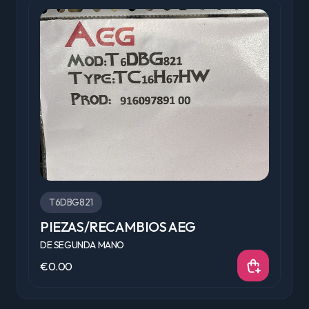
T6DBG821
PIEZAS/RECAMBIOS AEG
F
DE SEGUNDA MANO
D
€0.00
€