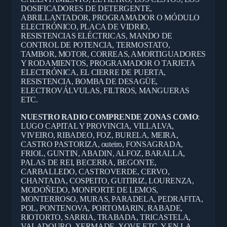
DOSIFICADORES DE DETERGENTE,
ABRILLANTADOR, PROGRAMADOR O MÓDULO
ELECTRÓNICO, PLACA DE VIDRIO,
RESISTENCIAS ELÉCTRICAS, MANDO DE
CONTROL DE POTENCIA, TERMOSTATO,
TAMBOR, MOTOR, CORREAS, AMORTIGUADORES
Y RODAMIENTOS, PROGRAMADOR O TARJETA
ELECTRÓNICA, EL CIERRE DE PUERTA,
RESISTENCIA, BOMBA DE DESAGÜE,
ELECTROVÁLVULAS, FILTROS, MANGUERAS
ETC.
NUESTRO RADIO COMPRENDE ZONAS COMO
:
LUGO CAPITAL Y PROVINCIA, VILLALVA,
VIVEIRO, RIBADEO, FOZ, BURELA, MEIRA,
CASTRO PASTORIZA, outeiro, FONSAGRADA,
FRIOL, GUNTIN, ABADIN, ALFOZ, BARALLA,
PALAS DE REI, BECERRA, BEGONTE,
CARBALLEDO, CASTROVERDE, CERVO,
CHANTADA, COSPEITO, GUITIRIZ, LOURENZA,
MODOÑEDO, MONFORTE DE LEMOS,
MONTERROSO, MURAS, PARADELA, PEDRAFITA,
POL, PONTENOVA, PORTOMARIN, RABADE,
RIOTORTO, SARRIA, TRABADA, TRICASTELA,
VALADOURO, XERMADE, XOVE ETC, Y EN LA