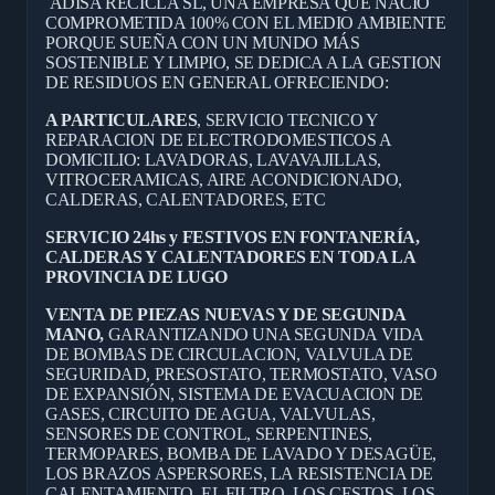
ADISA RECICLA SL, UNA EMPRESA QUE NACIÓ
COMPROMETIDA 100% CON EL MEDIO AMBIENTE
PORQUE SUEÑA CON UN MUNDO MÁS
SOSTENIBLE Y LIMPIO, SE DEDICA A LA GESTION
DE RESIDUOS EN GENERAL OFRECIENDO:
A PARTICULARES
, SERVICIO TECNICO Y
REPARACION DE ELECTRODOMESTICOS A
DOMICILIO: LAVADORAS, LAVAVAJILLAS,
VITROCERAMICAS, AIRE ACONDICIONADO,
CALDERAS, CALENTADORES, ETC
SERVICIO 24hs y FESTIVOS EN FONTANERÍA,
CALDERAS Y CALENTADORES EN TODA LA
PROVINCIA DE LUGO
VENTA DE PIEZAS NUEVAS Y DE SEGUNDA
MANO,
GARANTIZANDO UNA SEGUNDA VIDA
DE BOMBAS DE CIRCULACION, VALVULA DE
SEGURIDAD, PRESOSTATO, TERMOSTATO, VASO
DE EXPANSIÓN, SISTEMA DE EVACUACION DE
GASES, CIRCUITO DE AGUA, VALVULAS,
SENSORES DE CONTROL, SERPENTINES,
TERMOPARES, BOMBA DE LAVADO Y DESAGÜE,
LOS BRAZOS ASPERSORES, LA RESISTENCIA DE
CALENTAMIENTO, EL FILTRO, LOS CESTOS, LOS