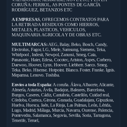
CORUÑA: FERROL, AS PONTES DE GARCÍA
RODRÍGUEZ, BETANZOS ETC
A EMPRESAS
, OFRECEMOS CONTRATOS PARA
LA RETIRADA RESIDUOS COMO HIERROS,
METALES, PLASTICOS, VEHICULOS,
MAQUINARIA AGRICOLA Y DE OBRAS ETC.
MULTIMARCAS:
AEG, Balay, Beko, Bosch, Candy,
Electrolux, Fagor, LG, Miele, Samsung, Siemens, Teka,
Whirlpool , Indesit, Newpol, Zanussi, Smeg, Cata,
Panasonic, Haier, Edesa, Cocotec, Ariston, Aspes, Corbero,
Daewoo, Hoover, Lynx. Hoover. Liebherr. Saeco. Smeg.
Teka. Beko. Hisense. Hotpoint. Blanco. Foster. Franke. Ignis.
Mepamsa. Lenovo. Toshiba.
Envíos a toda España
: A coruña. Álava, Albacete, Alicante,
Almería, Asturias, Ávila, Badajoz, Baleares, Barcelona,
Burgos, Caseres, Cádiz, Cantabria, Castellón, Cuidad real,
Córdoba, Cuenca, Girona, Granada, Guadalajara, Gipuzkoa,
Huelva, Huesca, Jaén, La Rioja, Las Palmas, León, Lérida,
Lugo, Madrid, Málaga, Murcia, Navarra, Ourense, Palencia,
Pontevedra, Salamanca, Segovia, Sevilla, Soria, Tarragona,
Tenerife, Teruel,