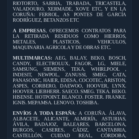
RIOTORTO, SARRIA, TRABADA, TRICASTELA,
VALADOURO, XERMADE, XOVE ETC, Y EN LA
CORUÑA: FERROL, AS PONTES DE GARCÍA
RODRÍGUEZ, BETANZOS ETC
A EMPRESAS
, OFRECEMOS CONTRATOS PARA
LA RETIRADA RESIDUOS COMO HIERROS,
METALES, PLASTICOS, VEHICULOS,
MAQUINARIA AGRICOLA Y DE OBRAS ETC.
MULTIMARCAS:
AEG, BALAY, BEKO, BOSCH,
CANDY, ELECTROLUX, FAGOR, LG, MIELE,
SAMSUNG, SIEMENS, TEKA, WHIRLPOOL ,
INDESIT, NEWPOL, ZANUSSI, SMEG, CATA,
PANASONIC, HAIER, EDESA, COCOTEC, ARISTON,
ASPES, CORBERO, DAEWOO, HOOVER, LYNX.
HOOVER. LIEBHERR. SAECO. SMEG. TEKA. BEKO.
HISENSE. HOTPOINT. BLANCO. FOSTER. FRANKE.
IGNIS. MEPAMSA. LENOVO. TOSHIBA.
ENVÍOS A TODA ESPAÑA
: A CORUÑA. ÁLAVA,
ALBACETE, ALICANTE, ALMERÍA, ASTURIAS,
ÁVILA, BADAJOZ, BALEARES, BARCELONA,
BURGOS, CASERES, CÁDIZ, CANTABRIA,
CASTELLÓN, CUIDAD REAL, CÓRDOBA,