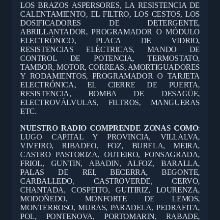
LOS BRAZOS ASPERSORES, LA RESISTENCIA DE
CALENTAMIENTO, EL FILTRO, LOS CESTOS, LOS
DOSIFICADORES DE DETERGENTE,
ABRILLANTADOR, PROGRAMADOR O MÓDULO
ELECTRÓNICO, PLACA DE VIDRIO,
RESISTENCIAS ELÉCTRICAS, MANDO DE
CONTROL DE POTENCIA, TERMOSTATO,
TAMBOR, MOTOR, CORREAS, AMORTIGUADORES
Y RODAMIENTOS, PROGRAMADOR O TARJETA
ELECTRÓNICA, EL CIERRE DE PUERTA,
RESISTENCIA, BOMBA DE DESAGÜE,
ELECTROVÁLVULAS, FILTROS, MANGUERAS
ETC.
NUESTRO RADIO COMPRENDE ZONAS COMO
:
LUGO CAPITAL Y PROVINCIA, VILLALVA,
VIVEIRO, RIBADEO, FOZ, BURELA, MEIRA,
CASTRO PASTORIZA, OUTEIRO, FONSAGRADA,
FRIOL, GUNTIN, ABADIN, ALFOZ, BARALLA,
PALAS DE REI, BECERRA, BEGONTE,
CARBALLEDO, CASTROVERDE, CERVO,
CHANTADA, COSPEITO, GUITIRIZ, LOURENZA,
MODOÑEDO, MONFORTE DE LEMOS,
MONTERROSO, MURAS, PARADELA, PEDRAFITA,
POL, PONTENOVA, PORTOMARIN, RABADE,