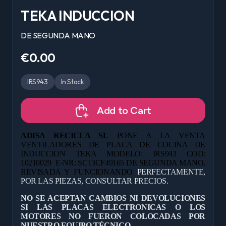
TEKA INDUCCION
DE SEGUNDA MANO
€0.00
IRS943
In Stock
Add to Cart
ADISA RECICLA SL
PONE A LA VENTA
VENTILADORES DE PLACA DE COCINA DE
INDUCCION TEKA MODELO: IRS943 COD:
10210029 E-NR: SC13CF49165 DE
SEGUNDA MANO,
REVISADA Y FUNCIONANDO
PERFECTAMENTE,
POR LAS PIEZAS, CONSULTAR PRECIOS.
NO SE ACEPTAN CAMBIOS NI DEVOLUCIONES
SI LAS PLACAS ELECTRONICAS O LOS
MOTORES NO FUERON COLOCADAS POR
NUESTRO EQUIPO TÉCNICO.