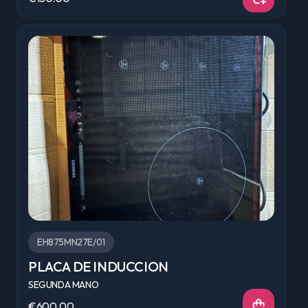
EH875MN27E/01
PLACA DE INDUCCION
SEGUNDA MANO
€600.00